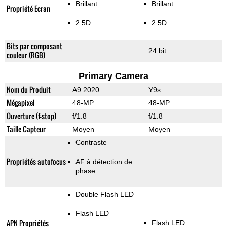
Brillant
Brillant
Propriété Ecran
2.5D
2.5D
Bits par composant
24 bit
couleur (RGB)
Primary Camera
Nom du Produit
A9 2020
Y9s
Mégapixel
48-MP
48-MP
Ouverture (f-stop)
f/1.8
f/1.8
Taille Capteur
Moyen
Moyen
Contraste
Propriétés autofocus
AF à détection de
phase
Double Flash LED
Flash LED
APN Propriétés
Flash LED