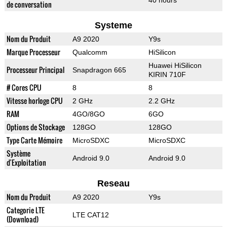
40 hours
de conversation
Systeme
Nom du Produit
A9 2020
Y9s
Marque Processeur
Qualcomm
HiSilicon
Huawei HiSilicon
Processeur Principal
Snapdragon 665
KIRIN 710F
# Cores CPU
8
8
Vitesse horloge CPU
2 GHz
2.2 GHz
RAM
4GO/8GO
6GO
Options de Stockage
128GO
128GO
Type Carte Mémoire
MicroSDXC
MicroSDXC
Système
Android 9.0
Android 9.0
d'Exploitation
Reseau
Nom du Produit
A9 2020
Y9s
Categorie LTE
LTE CAT12
(Download)