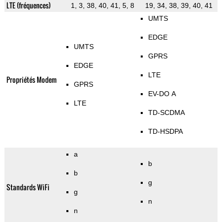
LTE (fréquences)
1, 3, 38, 40, 41, 5, 8
19, 34, 38, 39, 40, 41
UMTS
EDGE
UMTS
GPRS
EDGE
LTE
Propriétés Modem
GPRS
EV-DO A
LTE
TD-SCDMA
TD-HSDPA
a
b
b
g
Standards WiFi
g
n
n