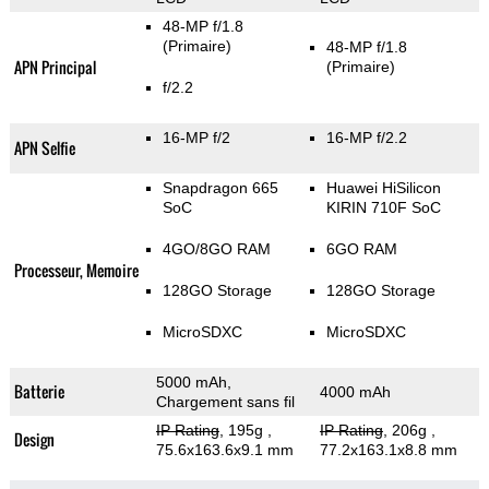
48-MP f/1.8
(Primaire)
48-MP f/1.8
APN Principal
(Primaire)
f/2.2
16-MP f/2
16-MP f/2.2
APN Selfie
Snapdragon 665
Huawei HiSilicon
SoC
KIRIN 710F SoC
4GO/8GO RAM
6GO RAM
Processeur, Memoire
128GO Storage
128GO Storage
MicroSDXC
MicroSDXC
5000 mAh,
Batterie
4000 mAh
Chargement sans fil
IP Rating
, 195g
,
IP Rating
, 206g
,
Design
75.6x163.6x9.1 mm
77.2x163.1x8.8 mm