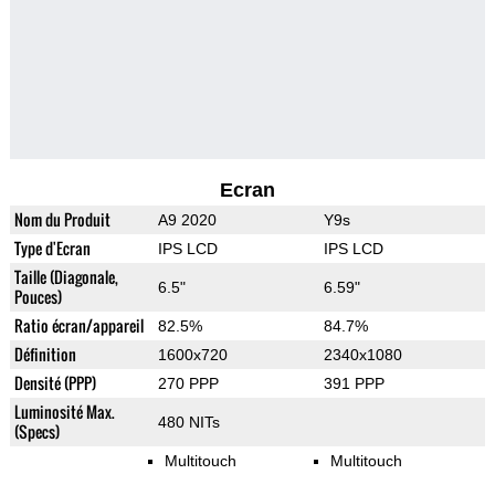
Ecran
Nom du Produit
A9 2020
Y9s
Type d'Ecran
IPS LCD
IPS LCD
Taille (Diagonale,
6.5"
6.59"
Pouces)
Ratio écran/appareil
82.5%
84.7%
Définition
1600x720
2340x1080
Densité (PPP)
270 PPP
391 PPP
Luminosité Max.
480 NITs
(Specs)
Multitouch
Multitouch