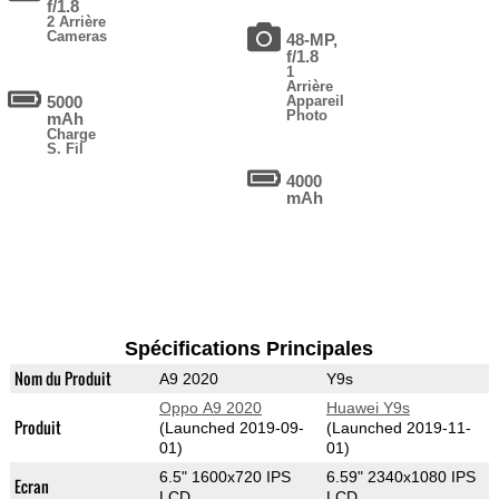
f/1.8
2 Arrière
Cameras
48-MP,
f/1.8
1
Arrière
5000
Appareil
Photo
mAh
Charge
S. Fil
4000
mAh
Spécifications Principales
Nom du Produit
A9 2020
Y9s
Oppo A9 2020
Huawei Y9s
Produit
(Launched 2019-09-
(Launched 2019-11-
01)
01)
6.5" 1600x720 IPS
6.59" 2340x1080 IPS
Ecran
LCD
LCD