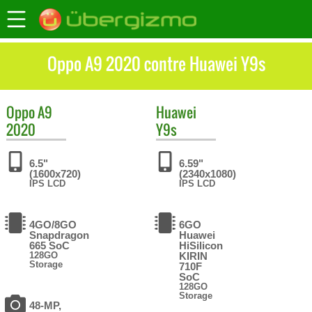
Oppo A9 2020 contre Huawei Y9s
Oppo
A9
Huawei
2020
Y9s
6.5"
6.59"
(1600x720)
(2340x1080)
IPS LCD
IPS LCD
4GO/8GO
6GO
Snapdragon
Huawei
665 SoC
HiSilicon
128GO
KIRIN
Storage
710F
SoC
128GO
Storage
48-MP,