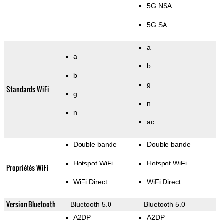
5G NSA
5G SA
a
a
b
b
g
Standards WiFi
g
n
n
ac
Double bande
Double bande
Hotspot WiFi
Hotspot WiFi
Propriétés WiFi
WiFi Direct
WiFi Direct
Version Bluetooth
Bluetooth 5.0
Bluetooth 5.0
A2DP
A2DP