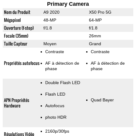
Primary Camera
Nom du Produit
A9 2020
X50 Pro 5G
Mégapixel
48-MP
64-MP
Ouverture (f-stop)
f/1.8
f/1.8
Focale (35mm)
26mm
Taille Capteur
Moyen
Grand
Contraste
Contraste
Propriétés autofocus
AF à détection de
AF à détection de
phase
phase
Double Flash LED
Flash LED
APN Propriétés
Quad Bayer
Hardware
Autofocus
photo HDR
2160p/30fps
Résolutions Vidéo