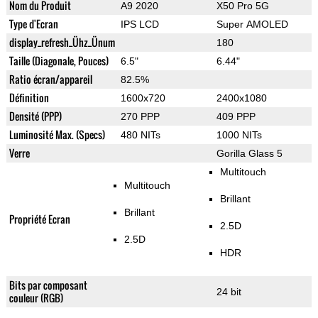
Nom du Produit
A9 2020
X50 Pro 5G
Type d'Ecran
IPS LCD
Super AMOLED
display_refresh_Ühz_Ünum
180
Taille (Diagonale, Pouces)
6.5"
6.44"
Ratio écran/appareil
82.5%
Définition
1600x720
2400x1080
Densité (PPP)
270 PPP
409 PPP
Luminosité Max. (Specs)
480 NITs
1000 NITs
Verre
Gorilla Glass 5
Multitouch
Multitouch
Brillant
Brillant
Propriété Ecran
2.5D
2.5D
HDR
Bits par composant
24 bit
couleur (RGB)