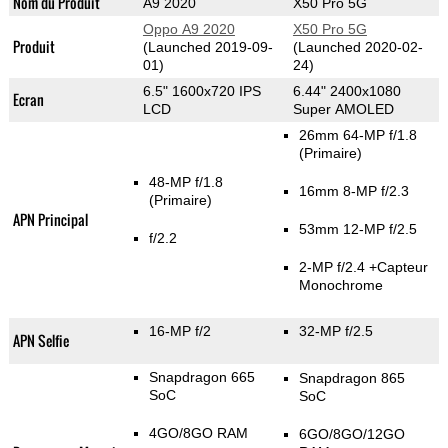
Nom du Produit
A9 2020
X50 Pro 5G
Oppo A9 2020
X50 Pro 5G
Produit
(Launched 2019-09-
(Launched 2020-02-
01)
24)
6.5" 1600x720 IPS
6.44" 2400x1080
Ecran
LCD
Super AMOLED
26mm 64-MP f/1.8
(Primaire)
48-MP f/1.8
16mm 8-MP f/2.3
(Primaire)
APN Principal
53mm 12-MP f/2.5
f/2.2
2-MP f/2.4
+Capteur
Monochrome
16-MP f/2
32-MP f/2.5
APN Selfie
Snapdragon 665
Snapdragon 865
SoC
SoC
4GO/8GO RAM
6GO/8GO/12GO