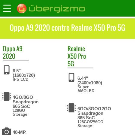
Oppo A9 2020 contre Realme X50 Pro 5G
Oppo
A9
Realme
2020
X50 Pro
5G
6.5"
(1600x720)
6.44"
IPS LCD
(2400x1080)
Super
AMOLED
4GO/8GO
Snapdragon
665 SoC
6GO/8GO/12GO
128GO
Snapdragon
Storage
865 SoC
128GO/256GO
Storage
48-MP,