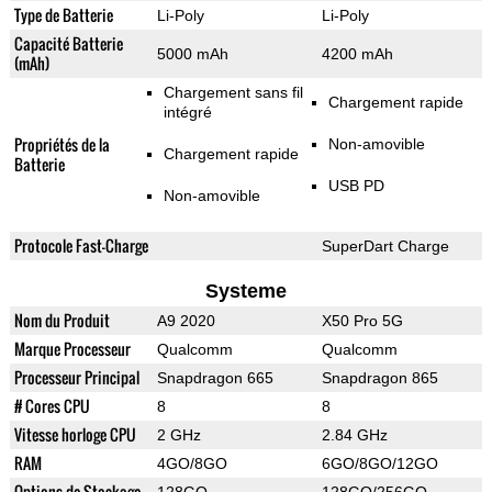
Type de Batterie
Li-Poly
Li-Poly
Capacité Batterie
5000 mAh
4200 mAh
(mAh)
Chargement sans fil
Chargement rapide
intégré
Propriétés de la
Non-amovible
Chargement rapide
Batterie
USB PD
Non-amovible
Protocole Fast-Charge
SuperDart Charge
Systeme
Nom du Produit
A9 2020
X50 Pro 5G
Marque Processeur
Qualcomm
Qualcomm
Processeur Principal
Snapdragon 665
Snapdragon 865
# Cores CPU
8
8
Vitesse horloge CPU
2 GHz
2.84 GHz
RAM
4GO/8GO
6GO/8GO/12GO
Options de Stockage