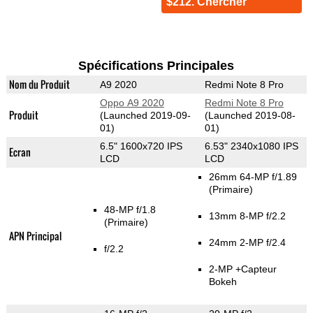
$212. Chercher
Spécifications Principales
Nom du Produit
A9 2020
Redmi Note 8 Pro
Oppo A9 2020
Redmi Note 8 Pro
Produit
(Launched 2019-09-
(Launched 2019-08-
01)
01)
6.5" 1600x720 IPS
6.53" 2340x1080 IPS
Ecran
LCD
LCD
26mm 64-MP f/1.89
(Primaire)
48-MP f/1.8
13mm 8-MP f/2.2
(Primaire)
APN Principal
24mm 2-MP f/2.4
f/2.2
2-MP
+Capteur
Bokeh