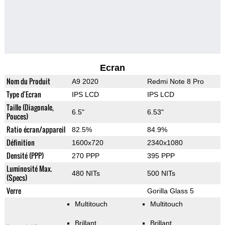
Ecran
Nom du Produit
A9 2020
Redmi Note 8 Pro
Type d'Ecran
IPS LCD
IPS LCD
Taille (Diagonale,
6.5"
6.53"
Pouces)
Ratio écran/appareil
82.5%
84.9%
Définition
1600x720
2340x1080
Densité (PPP)
270 PPP
395 PPP
Luminosité Max.
480 NITs
500 NITs
(Specs)
Verre
Gorilla Glass 5
Multitouch
Multitouch
Brillant
Brillant