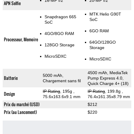
16-MP f/2
20-MP f/2
APN Selfie
MTK Helio G90T
Snapdragon 665
SoC
SoC
6GO RAM
4GO/8GO RAM
Processeur, Memoire
64GO/128GO
128GO Storage
Storage
MicroSDXC
MicroSDXC
4500 mAh, MediaTek
5000 mAh,
Batterie
Pump Express 4.0,
Chargement sans fil
Quick Charge 4+ (18)
IP Rating
, 195g
,
IP Rating
, 199.8g
,
Design
75.6x163.6x9.1 mm
76.4x161.35x8.79 mm
Prix du marché (USD)
$212
Prix (au Lancement)
$220