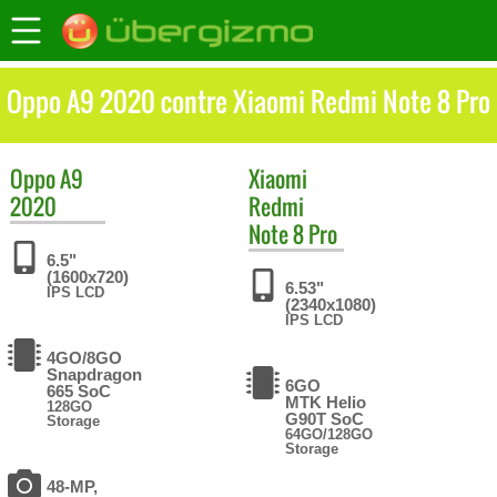
Oppo A9 2020 contre Xiaomi Redmi Note 8 Pro
Oppo
A9
Xiaomi
2020
Redmi
Note 8 Pro
6.5"
(1600x720)
6.53"
IPS LCD
(2340x1080)
IPS LCD
4GO/8GO
Snapdragon
6GO
665 SoC
MTK Helio
128GO
G90T SoC
Storage
64GO/128GO
Storage
48-MP,