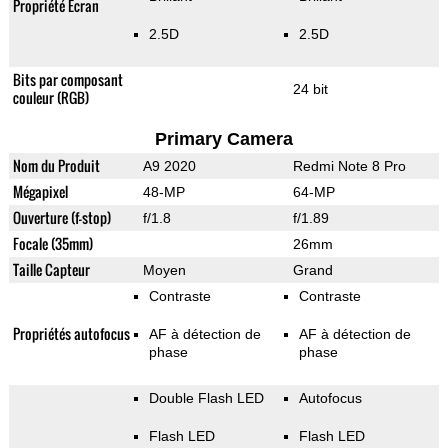
Propriété Ecran
2.5D
2.5D
Bits par composant
24 bit
couleur (RGB)
Primary Camera
Nom du Produit
A9 2020
Redmi Note 8 Pro
Mégapixel
48-MP
64-MP
Ouverture (f-stop)
f/1.8
f/1.89
Focale (35mm)
26mm
Taille Capteur
Moyen
Grand
Contraste
Contraste
Propriétés autofocus
AF à détection de
AF à détection de
phase
phase
Double Flash LED
Autofocus
Flash LED
Flash LED