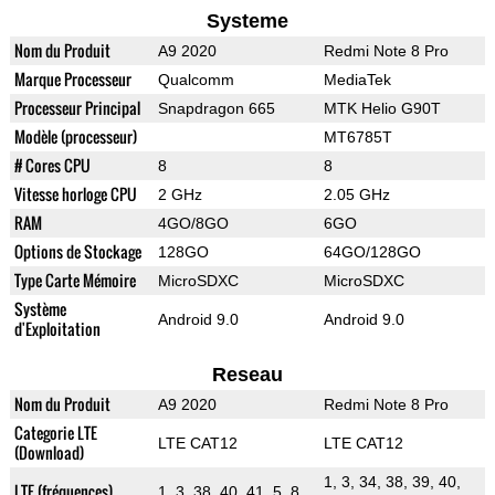
Systeme
Nom du Produit
A9 2020
Redmi Note 8 Pro
Marque Processeur
Qualcomm
MediaTek
Processeur Principal
Snapdragon 665
MTK Helio G90T
Modèle (processeur)
MT6785T
# Cores CPU
8
8
Vitesse horloge CPU
2 GHz
2.05 GHz
RAM
4GO/8GO
6GO
Options de Stockage
128GO
64GO/128GO
Type Carte Mémoire
MicroSDXC
MicroSDXC
Système
Android 9.0
Android 9.0
d'Exploitation
Reseau
Nom du Produit
A9 2020
Redmi Note 8 Pro
Categorie LTE
LTE CAT12
LTE CAT12
(Download)
1, 3, 34, 38, 39, 40,
LTE (fréquences)
1, 3, 38, 40, 41, 5, 8