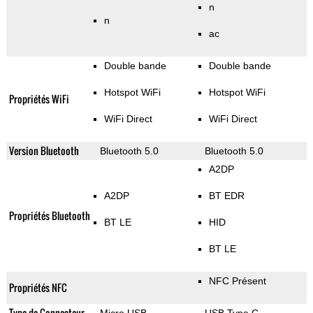
n
n
ac
Double bande
Double bande
Hotspot WiFi
Hotspot WiFi
Propriétés WiFi
WiFi Direct
WiFi Direct
Version Bluetooth
Bluetooth 5.0
Bluetooth 5.0
A2DP
A2DP
BT EDR
Propriétés Bluetooth
BT LE
HID
BT LE
NFC Présent
Propriétés NFC
Type de Connecteur