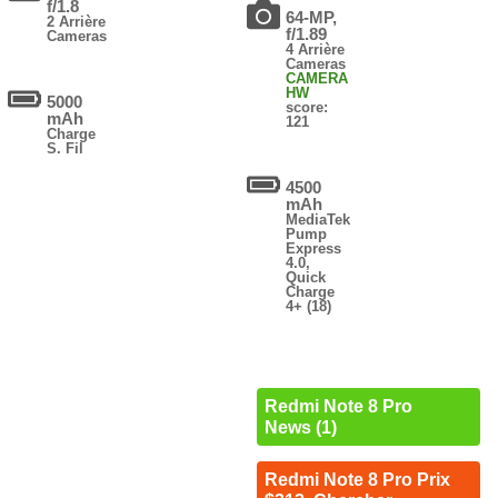
f/1.8
64-MP,
2 Arrière
f/1.89
Cameras
4 Arrière
Cameras
CAMERA
HW
5000
score:
mAh
121
Charge
S. Fil
4500
mAh
MediaTek
Pump
Express
4.0,
Quick
Charge
4+ (18)
Redmi Note 8 Pro
News (1)
Redmi Note 8 Pro Prix