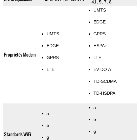
41, 5, 7, 8
UMTS
EDGE
UMTS
GPRS
EDGE
HSPA+
Propriétés Modem
GPRS
LTE
LTE
EV-DO A
TD-SCDMA
TD-HSDPA
a
a
b
b
g
Standards WiFi
g