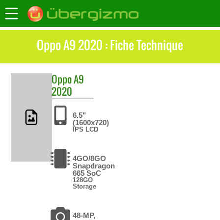
Oppo A9 2020 : Fiche Technique
Oppo
A9
2020
6.5"
(1600x720)
IPS LCD
4GO/8GO
Snapdragon
665 SoC
128GO
Storage
48-MP,