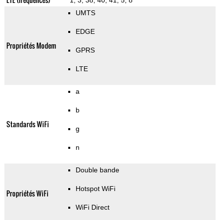
1, 3, 38, 40, 41, 5, 8
UMTS
EDGE
Propriétés Modem
GPRS
LTE
a
b
Standards WiFi
g
n
Double bande
Hotspot WiFi
Propriétés WiFi
WiFi Direct