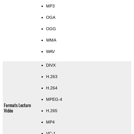
MP3
OGA
OGG
WMA
WAV
DIVX
H.263
H.264
MPEG-4
Formats Lecture
Vidéo
H.265
MP4
VC-1