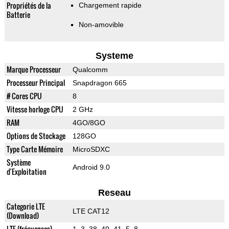
Propriétés de la
Chargement rapide
Batterie
Non-amovible
Systeme
Marque Processeur
Qualcomm
Processeur Principal
Snapdragon 665
# Cores CPU
8
Vitesse horloge CPU
2 GHz
RAM
4GO/8GO
Options de Stockage
128GO
Type Carte Mémoire
MicroSDXC
Système
Android 9.0
d'Exploitation
Reseau
Categorie LTE
LTE CAT12
(Download)
LTE (fréquences)