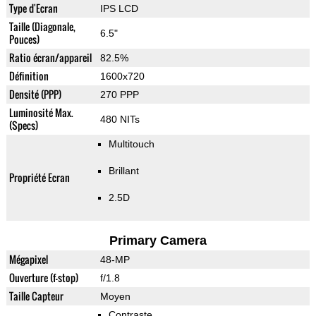
Type d'Ecran
IPS LCD
Taille (Diagonale,
6.5"
Pouces)
Ratio écran/appareil
82.5%
Définition
1600x720
Densité (PPP)
270 PPP
Luminosité Max.
480 NITs
(Specs)
Multitouch
Brillant
Propriété Ecran
2.5D
Primary Camera
Mégapixel
48-MP
Ouverture (f-stop)
f/1.8
Taille Capteur
Moyen
Contraste