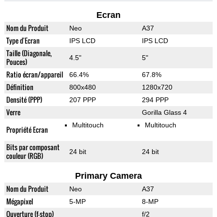
Ecran
Nom du Produit
Neo
A37
Type d'Ecran
IPS LCD
IPS LCD
Taille (Diagonale,
4.5"
5"
Pouces)
Ratio écran/appareil
66.4%
67.8%
Définition
800x480
1280x720
Densité (PPP)
207 PPP
294 PPP
Verre
Gorilla Glass 4
Multitouch
Multitouch
Propriété Ecran
Bits par composant
24 bit
24 bit
couleur (RGB)
Primary Camera
Nom du Produit
Neo
A37
Mégapixel
5-MP
8-MP
Ouverture (f-stop)
f/2