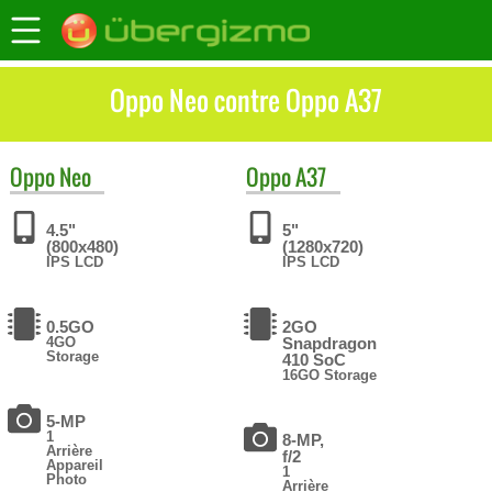
Oppo Neo contre Oppo A37
Oppo
Neo
Oppo
A37
4.5"
5"
(800x480)
(1280x720)
IPS LCD
IPS LCD
0.5GO
2GO
4GO
Snapdragon
Storage
410 SoC
16GO Storage
5-MP
1
8-MP,
Arrière
f/2
Appareil
1
Photo
Arrière