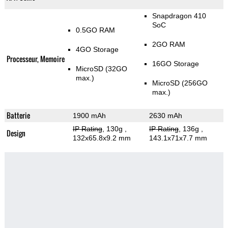
Snapdragon 410
SoC
0.5GO RAM
2GO RAM
4GO Storage
Processeur, Memoire
16GO Storage
MicroSD (32GO
max.)
MicroSD (256GO
max.)
Batterie
1900 mAh
2630 mAh
IP Rating
, 130g
,
IP Rating
, 136g
,
Design
132x65.8x9.2 mm
143.1x71x7.7 mm