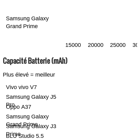
Samsung Galaxy
Grand Prime
15000
20000
25000
30
Capacité Batterie (mAh)
Plus élevé = meilleur
Vivo vivo V7
Samsung Galaxy J5
Pro
Oppo A37
Samsung Galaxy
Grand Prime
Samsung Galaxy J3
Prime
BLU Studio 5.5