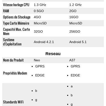
Vitesse horloge CPU
1.3 GHz
1.2 GHz
RAM
0.5GO
2GO
Options de Stockage
4GO
16GO
Type Carte Mémoire
MicroSD
MicroSD
Capacité Max. Carte
32GO
256GO
Mem
Système
Android 4.2.1
Android 5.1
d'Exploitation
Reseau
Nom du Produit
Neo
A37
GPRS
GPRS
Propriétés Modem
EDGE
EDGE
a
b
b
g
Standards WiFi
g