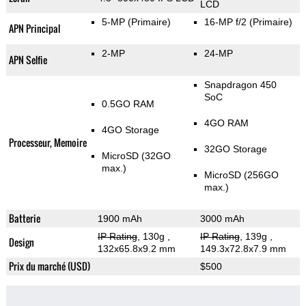
LCD
5-MP
(Primaire)
16-MP f/2
(Primaire)
APN Principal
2-MP
24-MP
APN Selfie
Snapdragon 450
SoC
0.5GO RAM
4GO RAM
4GO Storage
Processeur, Memoire
32GO Storage
MicroSD (32GO
max.)
MicroSD (256GO
max.)
Batterie
1900 mAh
3000 mAh
IP Rating
, 130g
,
IP Rating
, 139g
,
Design
132x65.8x9.2 mm
149.3x72.8x7.9 mm
Prix du marché (USD)
$500