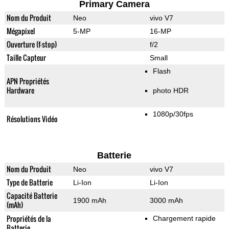
Primary Camera
Nom du Produit
Neo
vivo V7
Mégapixel
5-MP
16-MP
Ouverture (f-stop)
f/2
Taille Capteur
Small
Flash
APN Propriétés
Hardware
photo HDR
1080p/30fps
Résolutions Vidéo
Batterie
Nom du Produit
Neo
vivo V7
Type de Batterie
Li-Ion
Li-Ion
Capacité Batterie
1900 mAh
3000 mAh
(mAh)
Propriétés de la
Chargement rapide
Batterie