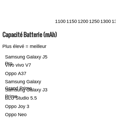
1100
1150
1200
1250
1300
13
Capacité Batterie (mAh)
Plus élevé = meilleur
Samsung Galaxy J5
Pro
Vivo vivo V7
Oppo A37
Samsung Galaxy
Grand Prime
Samsung Galaxy J3
Prime
BLU Studio 5.5
Oppo Joy 3
Oppo Neo