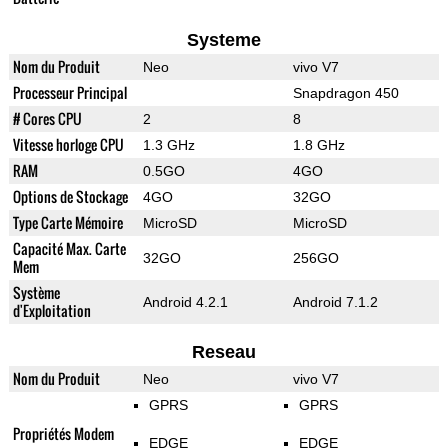
Systeme
Nom du Produit
Neo
vivo V7
Processeur Principal
Snapdragon 450
# Cores CPU
2
8
Vitesse horloge CPU
1.3 GHz
1.8 GHz
RAM
0.5GO
4GO
Options de Stockage
4GO
32GO
Type Carte Mémoire
MicroSD
MicroSD
Capacité Max. Carte
32GO
256GO
Mem
Système
Android 4.2.1
Android 7.1.2
d'Exploitation
Reseau
Nom du Produit
Neo
vivo V7
GPRS
GPRS
Propriétés Modem
EDGE
EDGE