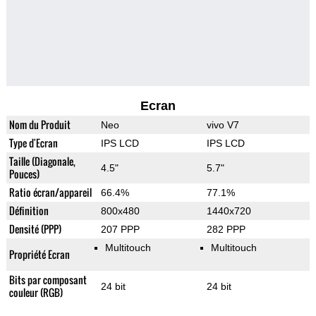
Ecran
Nom du Produit
Neo
vivo V7
Type d'Ecran
IPS LCD
IPS LCD
Taille (Diagonale,
4.5"
5.7"
Pouces)
Ratio écran/appareil
66.4%
77.1%
Définition
800x480
1440x720
Densité (PPP)
207 PPP
282 PPP
Multitouch
Multitouch
Propriété Ecran
Bits par composant
24 bit
24 bit
couleur (RGB)