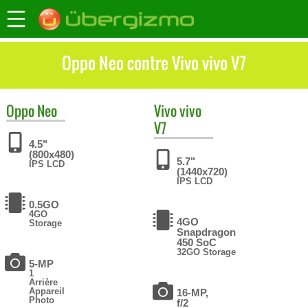
Oppo Neo contre Vivo vivo V7
Oppo
Neo
Vivo
vivo
V7
4.5"
(800x480)
5.7"
IPS LCD
(1440x720)
IPS LCD
0.5GO
4GO
4GO
Storage
Snapdragon
450 SoC
32GO Storage
5-MP
1
Arrière
Appareil
16-MP,
Photo
f/2