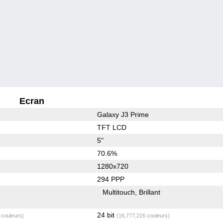
Ecran
Galaxy J3 Prime
TFT LCD
5"
70.6%
1280x720
294 PPP
Multitouch
Brillant
24 bit
 couleurs)
(16,777,216 couleurs)