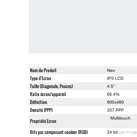
Nom du Produit
Neo
Type d'Ecran
IPS LCD
Taille (Diagonale, Pouces)
4.5"
Ratio écran/appareil
66.4%
Définition
800x480
Densité (PPP)
207 PPP
Multitouch
Propriété Ecran
Bits par composant couleur (RGB)
24 bit
(16,777,216