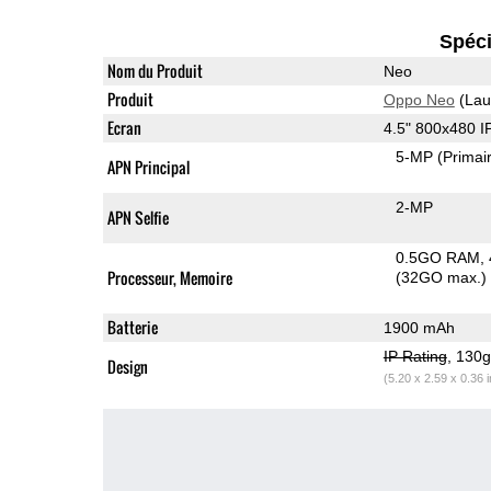
Spéci
Nom du Produit
Neo
Produit
Oppo Neo
(Lau
Ecran
4.5" 800x480 
5-MP
(Primai
APN Principal
2-MP
APN Selfie
0.5GO RAM
Processeur, Memoire
(32GO max.)
Batterie
1900 mAh
IP Rating
, 130
Design
(5.20 x 2.59 x 0.36 