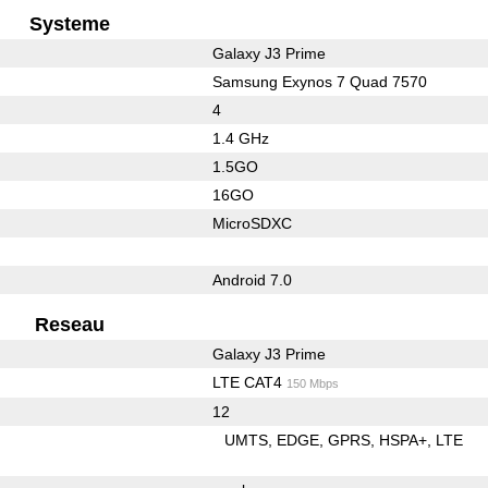
Systeme
Galaxy J3 Prime
Samsung Exynos 7 Quad 7570
4
1.4 GHz
1.5GO
16GO
MicroSDXC
Android 7.0
Reseau
Galaxy J3 Prime
LTE CAT4
150 Mbps
12
UMTS
EDGE
GPRS
HSPA+
LTE