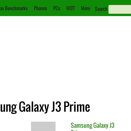
as Benchmarks
Phones
PCs
HOT!
More
Search
ung Galaxy J3 Prime
Samsung
Galaxy J3