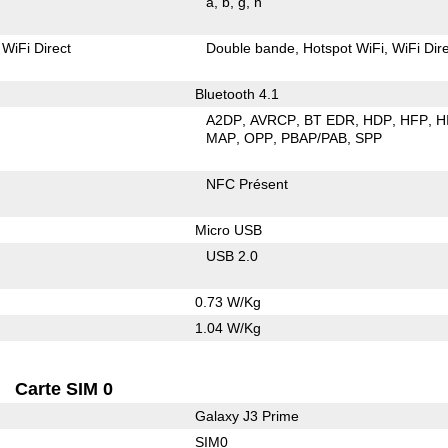
a
b
g
n
WiFi Direct
Double bande
Hotspot WiFi
WiFi Dir
Bluetooth 4.1
A2DP
AVRCP
BT EDR
HDP
HFP
H
MAP
OPP
PBAP/PAB
SPP
NFC Présent
Micro USB
USB 2.0
0.73 W/Kg
1.04 W/Kg
Carte SIM 0
Galaxy J3 Prime
SIM0