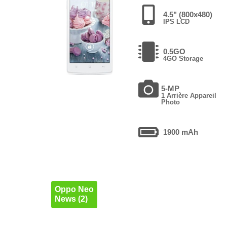
4.5" (800x480)
IPS LCD
0.5GO
4GO Storage
5-MP
1 Arrière Appareil
Photo
1900 mAh
Oppo Neo
News (2)