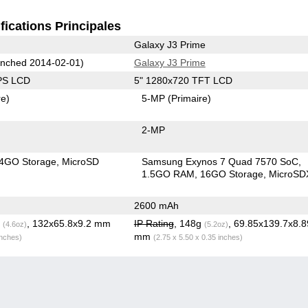
fications Principales
Galaxy J3 Prime
nched 2014-02-01)
Galaxy J3 Prime
IPS LCD
5" 1280x720 TFT LCD
re)
5-MP
(Primaire)
2-MP
4GO Storage
MicroSD
Samsung Exynos 7 Quad 7570 SoC
1.5GO RAM
16GO Storage
MicroSD
2600 mAh
g
, 132x65.8x9.2 mm
IP Rating
, 148g
, 69.85x139.7x8.8
(4.6oz)
(5.2oz)
mm
inches)
(2.75 x 5.50 x 0.35 inches)