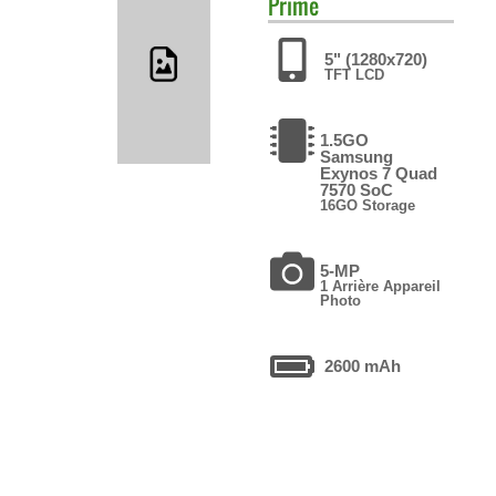
Prime
5" (1280x720)
TFT LCD
1.5GO
Samsung
Exynos 7 Quad
7570 SoC
16GO Storage
5-MP
1 Arrière Appareil
Photo
2600 mAh