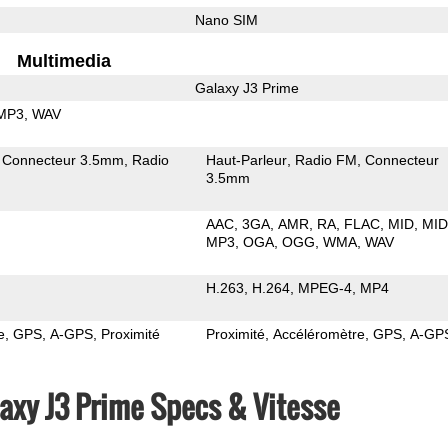
Nano SIM
Multimedia
Galaxy J3 Prime
MP3
WAV
Connecteur 3.5mm
Radio
Haut-Parleur
Radio FM
Connecteur
3.5mm
AAC
3GA
AMR
RA
FLAC
MID
MID
MP3
OGA
OGG
WMA
WAV
H.263
H.264
MPEG-4
MP4
e
GPS
A-GPS
Proximité
Proximité
Accéléromètre
GPS
A-GP
xy J3 Prime Specs & Vitesse