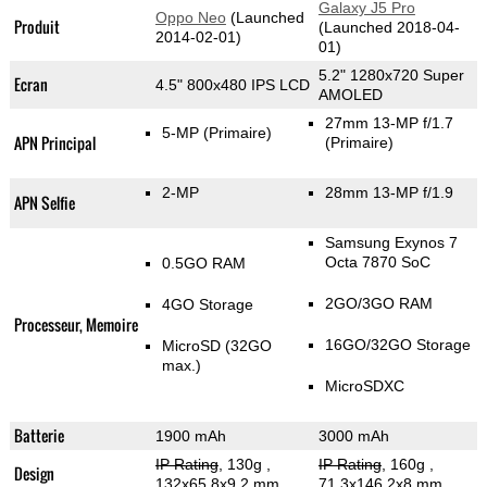
Galaxy J5 Pro
Oppo Neo
(Launched
Produit
(Launched 2018-04-
2014-02-01)
01)
5.2" 1280x720 Super
Ecran
4.5" 800x480 IPS LCD
AMOLED
27mm 13-MP f/1.7
5-MP
(Primaire)
APN Principal
(Primaire)
2-MP
28mm 13-MP f/1.9
APN Selfie
Samsung Exynos 7
Octa 7870 SoC
0.5GO RAM
2GO/3GO RAM
4GO Storage
Processeur, Memoire
16GO/32GO Storage
MicroSD (32GO
max.)
MicroSDXC
Batterie
1900 mAh
3000 mAh
IP Rating
, 130g
,
IP Rating
, 160g
,
Design
132x65.8x9.2 mm
71.3x146.2x8 mm