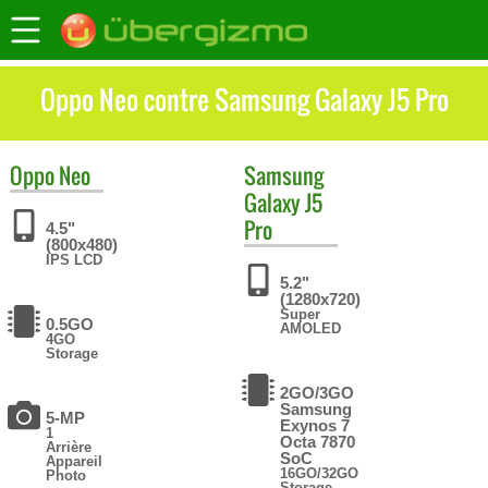
Oppo Neo contre Samsung Galaxy J5 Pro
Oppo
Neo
Samsung
Galaxy J5
Pro
4.5"
(800x480)
IPS LCD
5.2"
(1280x720)
Super
0.5GO
AMOLED
4GO
Storage
2GO/3GO
Samsung
5-MP
Exynos 7
1
Octa 7870
Arrière
SoC
Appareil
16GO/32GO
Photo
Storage