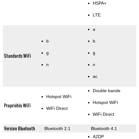
HSPA+
LTE
a
b
b
g
g
Standards WiFi
n
n
ac
Double bande
Hotspot WiFi
Hotspot WiFi
Propriétés WiFi
WiFi Direct
WiFi Direct
Version Bluetooth
Bluetooth 2.1
Bluetooth 4.1
A2DP