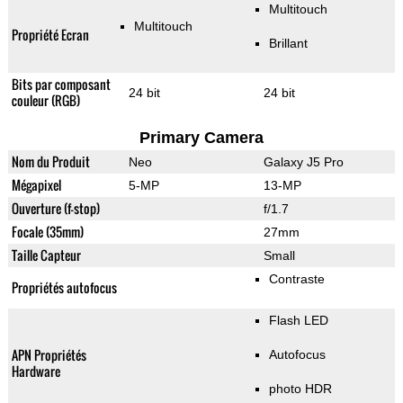
Multitouch
Multitouch
Propriété Ecran
Brillant
Bits par composant
24 bit
24 bit
couleur (RGB)
Primary Camera
Nom du Produit
Neo
Galaxy J5 Pro
Mégapixel
5-MP
13-MP
Ouverture (f-stop)
f/1.7
Focale (35mm)
27mm
Taille Capteur
Small
Contraste
Propriétés autofocus
Flash LED
APN Propriétés
Autofocus
Hardware
photo HDR