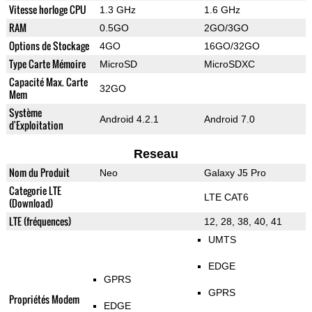
Vitesse horloge CPU
1.3 GHz
1.6 GHz
RAM
0.5GO
2GO/3GO
Options de Stockage
4GO
16GO/32GO
Type Carte Mémoire
MicroSD
MicroSDXC
Capacité Max. Carte
32GO
Mem
Système
Android 4.2.1
Android 7.0
d'Exploitation
Reseau
Nom du Produit
Neo
Galaxy J5 Pro
Categorie LTE
LTE CAT6
(Download)
LTE (fréquences)
12, 28, 38, 40, 41
UMTS
EDGE
GPRS
GPRS
Propriétés Modem
EDGE