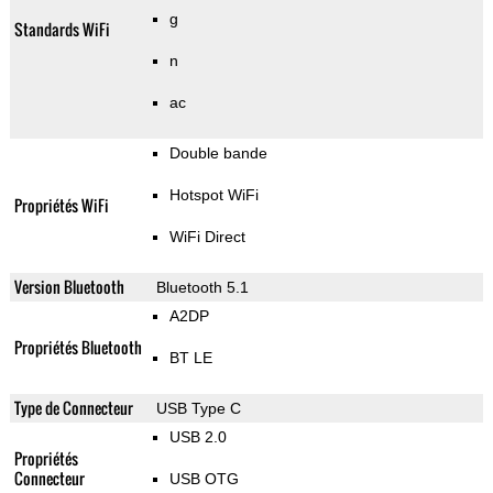
g
Standards WiFi
n
ac
Double bande
Hotspot WiFi
Propriétés WiFi
WiFi Direct
Version Bluetooth
Bluetooth 5.1
A2DP
Propriétés Bluetooth
BT LE
Type de Connecteur
USB Type C
USB 2.0
Propriétés
Connecteur
USB OTG