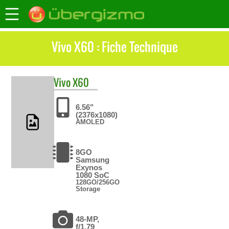
Vivo X60 : Fiche Technique
Vivo
X60
6.56"
(2376x1080)
AMOLED
8GO
Samsung
Exynos
1080 SoC
128GO/256GO
Storage
48-MP,
f/1.79