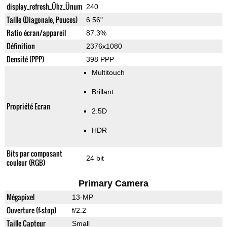
display_refresh_Ühz_Ünum
240
Taille (Diagonale, Pouces)
6.56"
Ratio écran/appareil
87.3%
Définition
2376x1080
Densité (PPP)
398 PPP
Multitouch
Brillant
Propriété Ecran
2.5D
HDR
Bits par composant
24 bit
couleur (RGB)
Primary Camera
Mégapixel
13-MP
Ouverture (f-stop)
f/2.2
Taille Capteur
Small