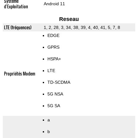
Système
Android 11
d'Exploitation
Reseau
LTE (fréquences)
1, 2, 28, 3, 34, 38, 39, 4, 40, 41, 5, 7, 8
EDGE
GPRS
HSPA+
LTE
Propriétés Modem
TD-SCDMA
5G NSA
5G SA
a
b