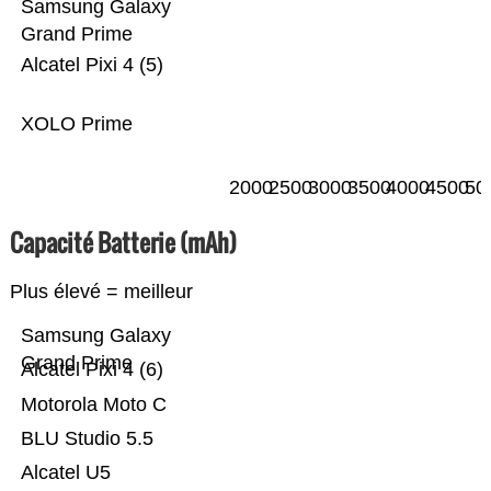
Samsung Galaxy
Grand Prime
Alcatel Pixi 4 (5)
XOLO Prime
2000
2500
3000
3500
4000
4500
50
Capacité Batterie (mAh)
Plus élevé = meilleur
Samsung Galaxy
Grand Prime
Alcatel Pixi 4 (6)
Motorola Moto C
BLU Studio 5.5
Alcatel U5