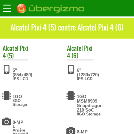
Alcatel Pixi 4 (5) contre Alcatel Pixi 4 (6)
Alcatel
Pixi
Alcatel
Pixi
4 (5)
4 (6)
5"
6"
(854x480)
(1280x720)
IPS LCD
IPS LCD
1GO
1GO
8GO
MSM8909
Storage
Snapdragon
210 SoC
8GO Storage
8-MP
1
Arrière
8-MP