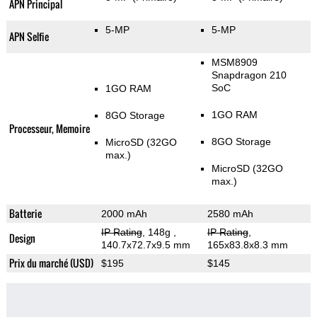
APN Principal
5-MP
5-MP
APN Selfie
MSM8909
Snapdragon 210
SoC
1GO RAM
1GO RAM
8GO Storage
Processeur, Memoire
8GO Storage
MicroSD (32GO
max.)
MicroSD (32GO
max.)
Batterie
2000 mAh
2580 mAh
IP Rating
, 148g
,
IP Rating
,
Design
140.7x72.7x9.5 mm
165x83.8x8.3 mm
Prix du marché (USD)
$195
$145