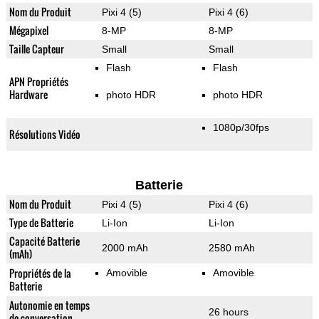
Nom du Produit
Pixi 4 (5)
Pixi 4 (6)
Mégapixel
8-MP
8-MP
Taille Capteur
Small
Small
Flash
Flash
APN Propriétés
Hardware
photo HDR
photo HDR
1080p/30fps
Résolutions Vidéo
Batterie
Nom du Produit
Pixi 4 (5)
Pixi 4 (6)
Type de Batterie
Li-Ion
Li-Ion
Capacité Batterie
2000 mAh
2580 mAh
(mAh)
Propriétés de la
Amovible
Amovible
Batterie
Autonomie en temps
26 hours
de conversation