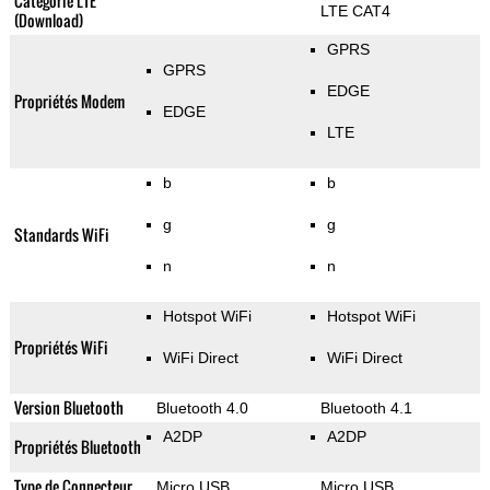
Categorie LTE
LTE CAT4
(Download)
GPRS
GPRS
EDGE
Propriétés Modem
EDGE
LTE
b
b
g
g
Standards WiFi
n
n
Hotspot WiFi
Hotspot WiFi
Propriétés WiFi
WiFi Direct
WiFi Direct
Version Bluetooth
Bluetooth 4.0
Bluetooth 4.1
A2DP
A2DP
Propriétés Bluetooth
Type de Connecteur
Micro USB
Micro USB