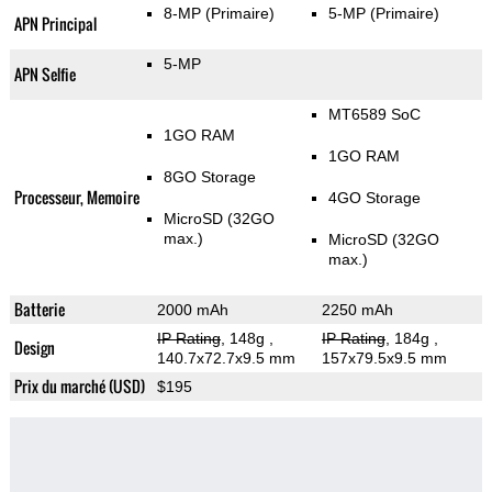
8-MP
(Primaire)
5-MP
(Primaire)
APN Principal
5-MP
APN Selfie
MT6589 SoC
1GO RAM
1GO RAM
8GO Storage
Processeur, Memoire
4GO Storage
MicroSD (32GO
max.)
MicroSD (32GO
max.)
Batterie
2000 mAh
2250 mAh
IP Rating
, 148g
,
IP Rating
, 184g
,
Design
140.7x72.7x9.5 mm
157x79.5x9.5 mm
Prix du marché (USD)
$195