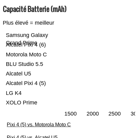
Capacité Batterie (mAh)
Plus élevé = meilleur
Samsung Galaxy
Grand Prime
Alcatel Pixi 4 (6)
Motorola Moto C
BLU Studio 5.5
Alcatel U5
Alcatel Pixi 4 (5)
LG K4
XOLO Prime
1500
2000
2500
30
Pixi 4 (5) vs. Motorola Moto C
Pixi 4 (5) vs. Alcatel U5