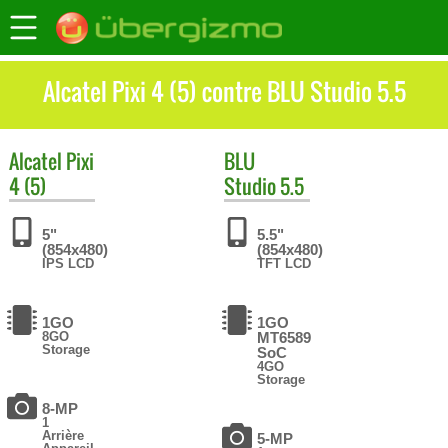
Alcatel Pixi 4 (5) contre BLU Studio 5.5
Alcatel
Pixi
BLU
4 (5)
Studio 5.5
5"
5.5"
(854x480)
(854x480)
IPS LCD
TFT LCD
1GO
1GO
8GO
MT6589
Storage
SoC
4GO
Storage
8-MP
1
Arrière
5-MP