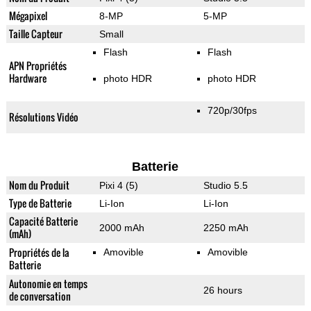
Mégapixel
8-MP
5-MP
Taille Capteur
Small
Flash
Flash
APN Propriétés
Hardware
photo HDR
photo HDR
720p/30fps
Résolutions Vidéo
Batterie
Nom du Produit
Pixi 4 (5)
Studio 5.5
Type de Batterie
Li-Ion
Li-Ion
Capacité Batterie
2000 mAh
2250 mAh
(mAh)
Propriétés de la
Amovible
Amovible
Batterie
Autonomie en temps
26 hours
de conversation