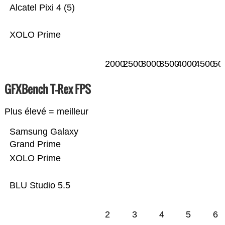
Alcatel Pixi 4 (5)
XOLO Prime
2000
2500
3000
3500
4000
4500
50
GFXBench T-Rex FPS
Plus élevé = meilleur
Samsung Galaxy
Grand Prime
XOLO Prime
BLU Studio 5.5
2
3
4
5
6