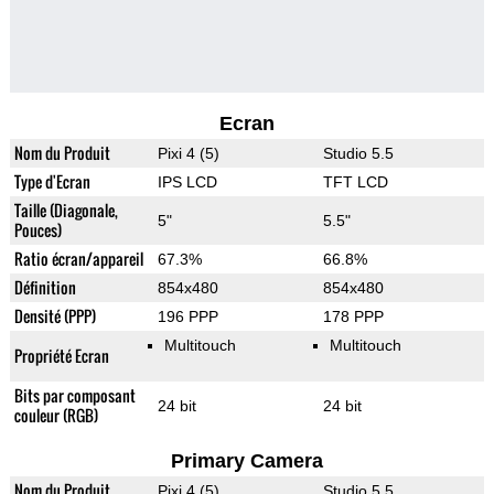
Ecran
Nom du Produit
Pixi 4 (5)
Studio 5.5
Type d'Ecran
IPS LCD
TFT LCD
Taille (Diagonale,
5"
5.5"
Pouces)
Ratio écran/appareil
67.3%
66.8%
Définition
854x480
854x480
Densité (PPP)
196 PPP
178 PPP
Multitouch
Multitouch
Propriété Ecran
Bits par composant
24 bit
24 bit
couleur (RGB)
Primary Camera
Nom du Produit
Pixi 4 (5)
Studio 5.5