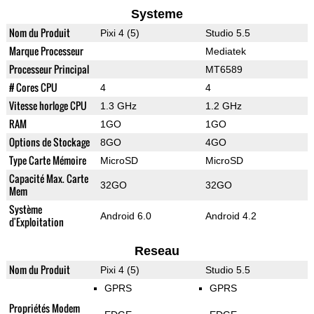
Systeme
Nom du Produit
Pixi 4 (5)
Studio 5.5
Marque Processeur
Mediatek
Processeur Principal
MT6589
# Cores CPU
4
4
Vitesse horloge CPU
1.3 GHz
1.2 GHz
RAM
1GO
1GO
Options de Stockage
8GO
4GO
Type Carte Mémoire
MicroSD
MicroSD
Capacité Max. Carte
32GO
32GO
Mem
Système
Android 6.0
Android 4.2
d'Exploitation
Reseau
Nom du Produit
Pixi 4 (5)
Studio 5.5
GPRS
GPRS
Propriétés Modem