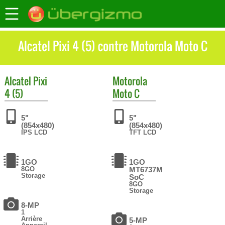
Alcatel Pixi 4 (5) contre Motorola Moto C
Alcatel
Pixi
Motorola
4 (5)
Moto C
5"
5"
(854x480)
(854x480)
IPS LCD
TFT LCD
1GO
1GO
8GO
MT6737M
Storage
SoC
8GO
Storage
8-MP
1
Arrière
5-MP