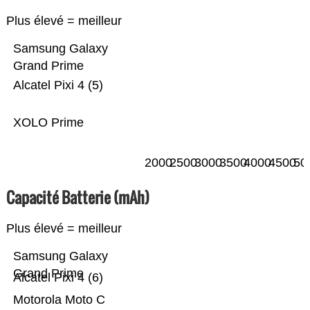
Plus élevé = meilleur
Samsung Galaxy
Grand Prime
Alcatel Pixi 4 (5)
XOLO Prime
2000
2500
3000
3500
4000
4500
50
Capacité Batterie (mAh)
Plus élevé = meilleur
Samsung Galaxy
Grand Prime
Alcatel Pixi 4 (6)
Motorola Moto C