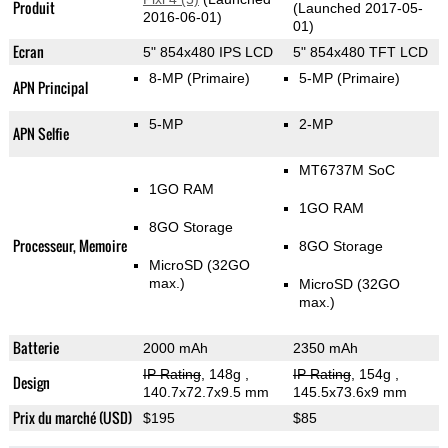
Produit
(Launched 2017-05-
2016-06-01)
01)
Ecran
5" 854x480 IPS LCD
5" 854x480 TFT LCD
8-MP
(Primaire)
5-MP
(Primaire)
APN Principal
5-MP
2-MP
APN Selfie
MT6737M SoC
1GO RAM
1GO RAM
8GO Storage
Processeur, Memoire
8GO Storage
MicroSD (32GO
max.)
MicroSD (32GO
max.)
Batterie
2000 mAh
2350 mAh
IP Rating
, 148g
,
IP Rating
, 154g
,
Design
140.7x72.7x9.5 mm
145.5x73.6x9 mm
Prix du marché (USD)
$195
$85