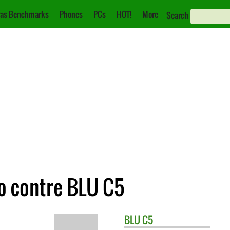
as Benchmarks
Phones
PCs
HOT!
More
Search
o contre BLU C5
BLU
C5