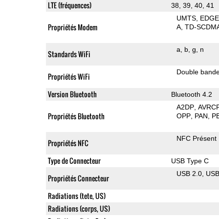
LTE (fréquences)
38, 39, 40, 41
UMTS
EDG
Propriétés Modem
A
TD-SCDM
a
b
g
n
Standards WiFi
Double band
Propriétés WiFi
Version Bluetooth
Bluetooth 4.2
A2DP
AVRC
Propriétés Bluetooth
OPP
PAN
P
NFC Présent
Propriétés NFC
Type de Connecteur
USB Type C
USB 2.0
US
Propriétés Connecteur
Radiations (tete, US)
Radiations (corps, US)