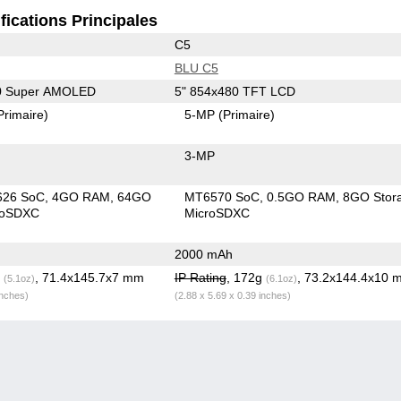
fications Principales
C5
BLU C5
80 Super AMOLED
5" 854x480 TFT LCD
Primaire)
5-MP
(Primaire)
3-MP
626 SoC
4GO RAM
64GO
MT6570 SoC
0.5GO RAM
8GO Stor
roSDXC
MicroSDXC
2000 mAh
g
, 71.4x145.7x7 mm
IP Rating
, 172g
, 73.2x144.4x10 
(5.1oz)
(6.1oz)
inches)
(2.88 x 5.69 x 0.39 inches)