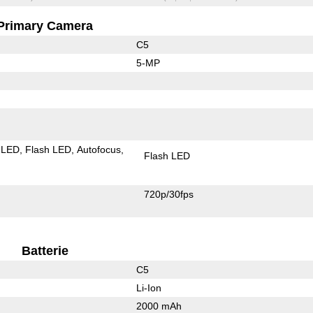
Primary Camera
C5
5-MP
 LED
Flash LED
Autofocus
Flash LED
720p/30fps
Batterie
C5
Li-Ion
2000 mAh