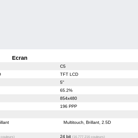
Ecran
C5
D
TFT LCD
5"
65.2%
854x480
196 PPP
illant
Multitouch
Brillant
2.5D
24 bit
 couleurs)
(16,777,216 couleurs)