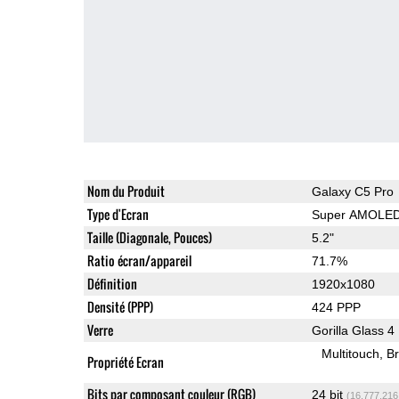
Nom du Produit
Galaxy C5 Pro
Type d'Ecran
Super AMOLE
Taille (Diagonale, Pouces)
5.2"
Ratio écran/appareil
71.7%
Définition
1920x1080
Densité (PPP)
424 PPP
Verre
Gorilla Glass 4
Multitouch
Br
Propriété Ecran
Bits par composant couleur (RGB)
24 bit
(16,777,216