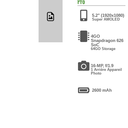
Pro
5.2" (1920x1080)
Super AMOLED
4GO
Snapdragon 626
SoC
64GO Storage
16-MP, f/1.9
1 Arrière Appareil
Photo
2600 mAh