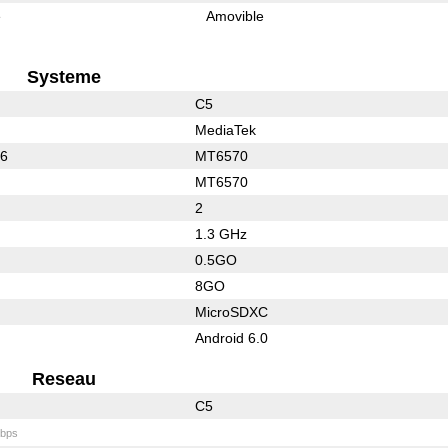
e
Amovible
Systeme
C5
MediaTek
26
MT6570
MT6570
2
1.3 GHz
0.5GO
8GO
MicroSDXC
Android 6.0
Reseau
C5
bps