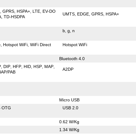
E
GPRS
HSPA+
LTE
EV-DO
UMTS
EDGE
GPRS
HSPA+
A
TD-HSDPA
b
g
n
e
Hotspot WiFi
WiFi Direct
Hotspot WiFi
Bluetooth 4.0
P
DIP
HFP
HID
HSP
MAP
A2DP
BAP/PAB
Micro USB
B OTG
USB 2.0
0.62 W/Kg
1.34 W/Kg