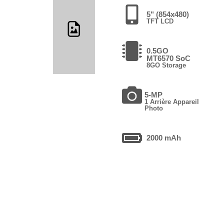
5" (854x480)
TFT LCD
0.5GO
MT6570 SoC
8GO Storage
5-MP
1 Arrière Appareil
Photo
2000 mAh