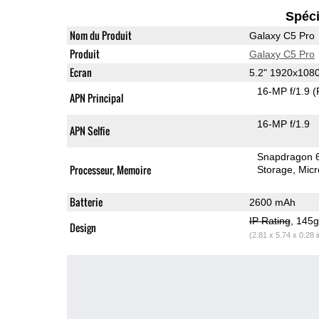
Spéci
Nom du Produit
Galaxy C5 Pro
Produit
Galaxy C5 Pro
Ecran
5.2" 1920x10
16-MP f/1.9
(
APN Principal
16-MP f/1.9
APN Selfie
Snapdragon 
Processeur, Memoire
Storage
Mic
Batterie
2600 mAh
IP Rating
, 145
Design
(2.81 x 5.74 x 0.28 