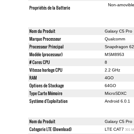
Non-amovibl
Propriétés de la Batterie
Nom du Produit
Galaxy C5 Pro
Marque Processeur
Qualcomm
Processeur Principal
Snapdragon 6
Modèle (processeur)
MSM8953
# Cores CPU
8
Vitesse horloge CPU
2.2 GHz
RAM
4GO
Options de Stockage
64GO
Type Carte Mémoire
MicroSDXC
Système d'Exploitation
Android 6.0.1
Nom du Produit
Galaxy C5 Pro
Categorie LTE (Download)
LTE CAT7
301 M