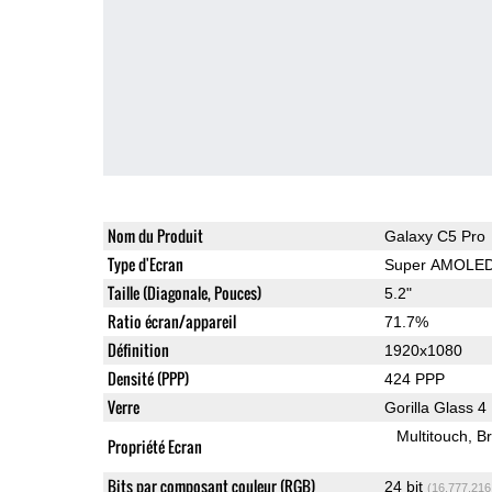
Nom du Produit
Galaxy C5 Pro
Type d'Ecran
Super AMOLE
Taille (Diagonale, Pouces)
5.2"
Ratio écran/appareil
71.7%
Définition
1920x1080
Densité (PPP)
424 PPP
Verre
Gorilla Glass 4
Multitouch
Br
Propriété Ecran
Bits par composant couleur (RGB)
24 bit
(16,777,216