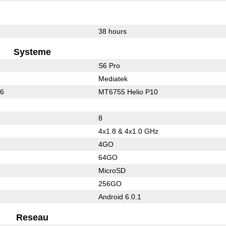
e
38 hours
Systeme
S6 Pro
Mediatek
26
MT6755 Helio P10
8
4x1.8 & 4x1.0 GHz
4GO
64GO
MicroSD
256GO
Android 6.0.1
Reseau