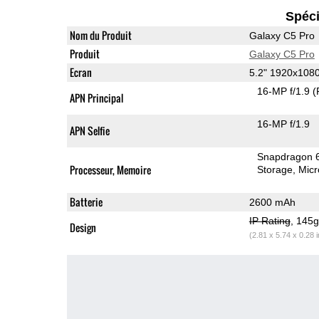
Spéci
Nom du Produit
Galaxy C5 Pro
Produit
Galaxy C5 Pro
Ecran
5.2" 1920x10
16-MP f/1.9
(
APN Principal
16-MP f/1.9
APN Selfie
Snapdragon 
Processeur, Memoire
Storage
Mic
Batterie
2600 mAh
IP Rating
, 145
Design
(2.81 x 5.74 x 0.28 