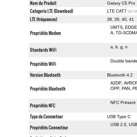
Nom du Produit
Galaxy C5 Pro
Categorie LTE (Download)
LTE CAT7
301 M
LTE (fréquences)
38, 39, 40, 41
UMTS
EDG
Propriétés Modem
A
TD-SCDM
a
b
g
n
Standards WiFi
Double band
Propriétés WiFi
Version Bluetooth
Bluetooth 4.2
A2DP
AVRC
Propriétés Bluetooth
OPP
PAN
P
NFC Présent
Propriétés NFC
Type de Connecteur
USB Type C
USB 2.0
US
Propriétés Connecteur