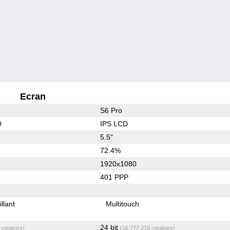
Ecran
S6 Pro
D
IPS LCD
5.5"
72.4%
1920x1080
401 PPP
illant
Multitouch
24 bit
 couleurs)
(16,777,216 couleurs)