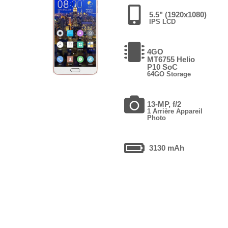
5.5" (1920x1080)
IPS LCD
4GO
MT6755 Helio
P10 SoC
64GO Storage
13-MP, f/2
1 Arrière Appareil
Photo
3130 mAh