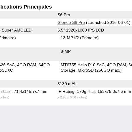
fications Principales
S6 Pro
Gionee S6 Pro
(Launched 2016-06-01)
80 Super AMOLED
5.5" 1920x1080 IPS LCD
Primaire)
13-MP f/2
(Primaire)
8-MP
626 SoC
4GO RAM
64GO
MT6755 Helio P10 SoC
4GO RAM
6
roSDXC
Storage
MicroSD (256GO max.)
3130 mAh
g
, 71.4x145.7x7 mm
IP Rating
, 170g
, 153x75.3x7.6 m
(5.1oz)
(6oz)
inches)
x 2.96 x 0.30 inches)