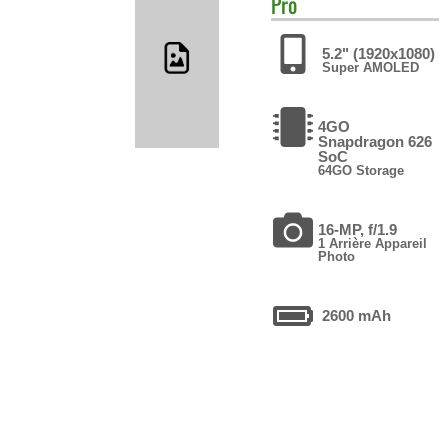
Pro
5.2" (1920x1080)
Super AMOLED
4GO
Snapdragon 626
SoC
64GO Storage
16-MP, f/1.9
1 Arrière Appareil
Photo
2600 mAh