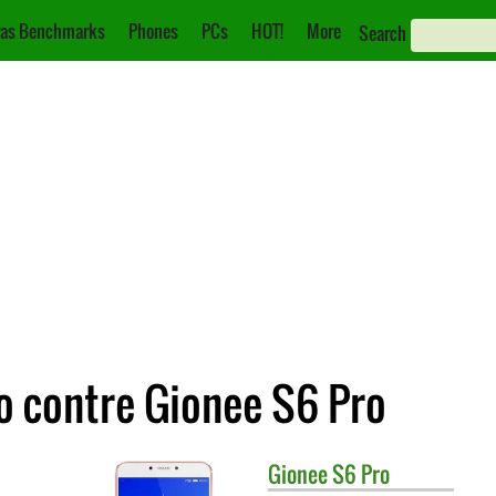
as Benchmarks
Phones
PCs
HOT!
More
Search
 contre Gionee S6 Pro
Gionee
S6 Pro