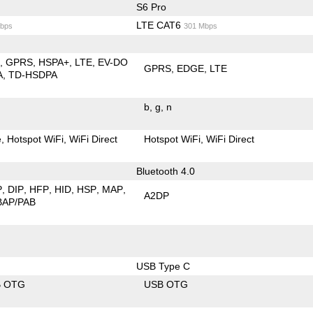
S6 Pro
LTE CAT6
bps
301 Mbps
E
GPRS
HSPA+
LTE
EV-DO
GPRS
EDGE
LTE
A
TD-HSDPA
b
g
n
e
Hotspot WiFi
WiFi Direct
Hotspot WiFi
WiFi Direct
Bluetooth 4.0
P
DIP
HFP
HID
HSP
MAP
A2DP
BAP/PAB
USB Type C
B OTG
USB OTG