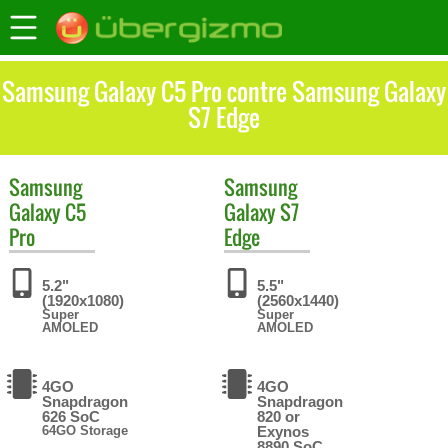
Samsung Galaxy C5 Pro contre Samsung Galaxy
S7 Edge
Samsung
Samsung
Galaxy C5
Galaxy S7
Pro
Edge
5.2"
5.5"
(1920x1080)
(2560x1440)
Super
Super
AMOLED
AMOLED
4GO
4GO
Snapdragon
Snapdragon
626 SoC
820 or
64GO Storage
Exynos
8890 SoC