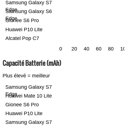
Samsung Galaxy S7
Edge
Samsung Galaxy S6
Edge
Gionee S6 Pro
Huawei P10 Lite
Alcatel Pop C7
0
20
40
60
80
10
Capacité Batterie (mAh)
Plus élevé = meilleur
Samsung Galaxy S7
Edge
Huawei Mate 10 Lite
Gionee S6 Pro
Huawei P10 Lite
Samsung Galaxy S7