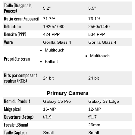
Taille (Diagonale,
5.2"
5.5"
Pouces)
Ratio écran/appareil
71.7%
76.1%
Définition
1920x1080
2560x1440
Densité (PPP)
424 PPP
534 PPP
Verre
Gorilla Glass 4
Gorilla Glass 4
Multitouch
Multitouch
Propriété Ecran
Brillant
Bits par composant
24 bit
24 bit
couleur (RGB)
Primary Camera
Nom du Produit
Galaxy C5 Pro
Galaxy S7 Edge
Mégapixel
16-MP
12-MP
Ouverture (f-stop)
f/1.9
f/1.7
Focale (35mm)
26mm
Taille Capteur
Small
Small