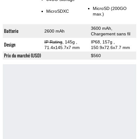
MicroSD (200GO
MicroSDXC
max.)
3600 mAh,
Batterie
2600 mAh
Chargement sans fil
IP Rating
, 145g
,
IP68, 157g
,
Design
71.4x145.7x7 mm
150.9x72.6x7.7 mm
Prix du marché (USD)
$560