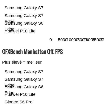
Samsung Galaxy S7
Samsung Galaxy S7
Edge
Samsung Galaxy S6
Edge
Huawei P10 Lite
0
5000
10000
15000
20000
25000
30
GFXBench Manhattan Off. FPS
Plus élevé = meilleur
Samsung Galaxy S7
Samsung Galaxy S7
Edge
Samsung Galaxy S6
Edge
Huawei P10 Lite
Gionee S6 Pro