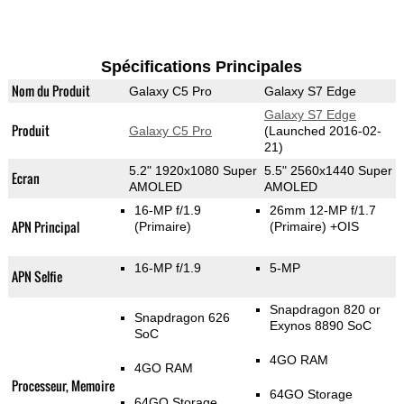
Spécifications Principales
Nom du Produit
Galaxy C5 Pro
Galaxy S7 Edge
Galaxy S7 Edge
Produit
Galaxy C5 Pro
(Launched 2016-02-
21)
5.2" 1920x1080 Super
5.5" 2560x1440 Super
Ecran
AMOLED
AMOLED
16-MP f/1.9
26mm 12-MP f/1.7
APN Principal
(Primaire)
(Primaire)
+OIS
16-MP f/1.9
5-MP
APN Selfie
Snapdragon 820 or
Snapdragon 626
Exynos 8890 SoC
SoC
4GO RAM
4GO RAM
Processeur, Memoire
64GO Storage
64GO Storage