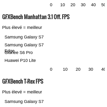
0
10
20
30
40
50
GFXBench Manhattan 3.1 Off. FPS
Plus élevé = meilleur
Samsung Galaxy S7
Samsung Galaxy S7
Edge
Gionee S6 Pro
Huawei P10 Lite
0
10
20
30
40
GFXBench T-Rex FPS
Plus élevé = meilleur
Samsung Galaxy S7