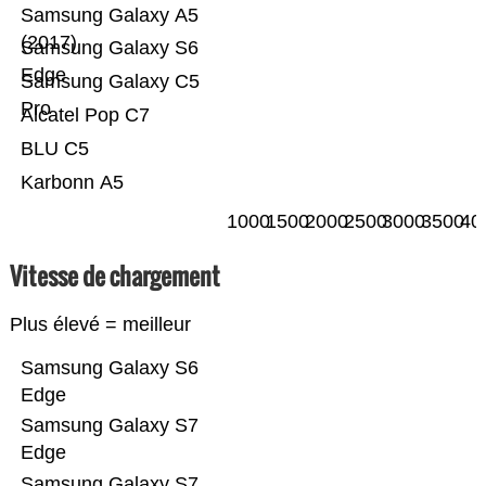
Samsung Galaxy A5
(2017)
Samsung Galaxy S6
Edge
Samsung Galaxy C5
Pro
Alcatel Pop C7
BLU C5
Karbonn A5
1000
1500
2000
2500
3000
3500
40
Vitesse de chargement
Plus élevé = meilleur
Samsung Galaxy S6
Edge
Samsung Galaxy S7
Edge
Samsung Galaxy S7