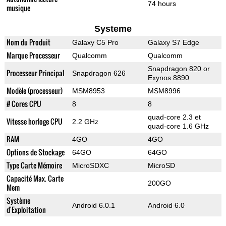
74 hours
musique
Systeme
Nom du Produit
Galaxy C5 Pro
Galaxy S7 Edge
Marque Processeur
Qualcomm
Qualcomm
Snapdragon 820 or
Processeur Principal
Snapdragon 626
Exynos 8890
Modèle (processeur)
MSM8953
MSM8996
# Cores CPU
8
8
quad-core 2.3 et
Vitesse horloge CPU
2.2 GHz
quad-core 1.6 GHz
RAM
4GO
4GO
Options de Stockage
64GO
64GO
Type Carte Mémoire
MicroSDXC
MicroSD
Capacité Max. Carte
200GO
Mem
Système
Android 6.0.1
Android 6.0
d'Exploitation