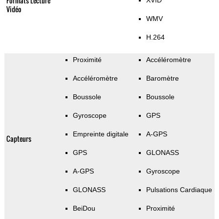
Formats Lecture
XVID
Vidéo
WMV
H.264
Proximité
Accéléromètre
Accéléromètre
Baromètre
Boussole
Boussole
Gyroscope
GPS
Empreinte digitale
A-GPS
Capteurs
GPS
GLONASS
A-GPS
Gyroscope
GLONASS
Pulsations Cardiaque
BeiDou
Proximité