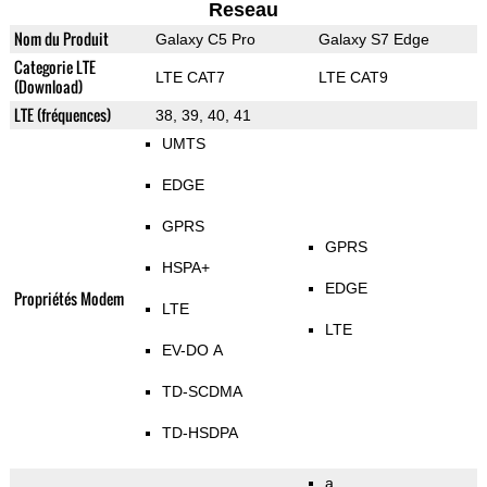
Reseau
Nom du Produit
Galaxy C5 Pro
Galaxy S7 Edge
Categorie LTE
LTE CAT7
LTE CAT9
(Download)
LTE (fréquences)
38, 39, 40, 41
UMTS
EDGE
GPRS
GPRS
HSPA+
EDGE
Propriétés Modem
LTE
LTE
EV-DO A
TD-SCDMA
TD-HSDPA
a