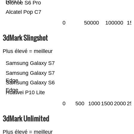
(2017)
Gionee S6 Pro
Alcatel Pop C7
0
50000
100000
15
3dMark Slingshot
Plus élevé = meilleur
Samsung Galaxy S7
Samsung Galaxy S7
Edge
Samsung Galaxy S6
Edge
Huawei P10 Lite
0
500
1000
1500
2000
25
3dMark Unlimited
Plus élevé = meilleur