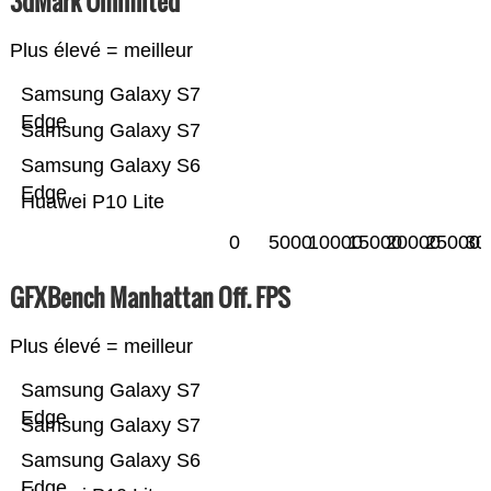
3dMark Unlimited
Plus élevé = meilleur
Samsung Galaxy S7
Edge
Samsung Galaxy S7
Samsung Galaxy S6
Edge
Huawei P10 Lite
0
5000
10000
15000
20000
25000
30
GFXBench Manhattan Off. FPS
Plus élevé = meilleur
Samsung Galaxy S7
Edge
Samsung Galaxy S7
Samsung Galaxy S6
Edge