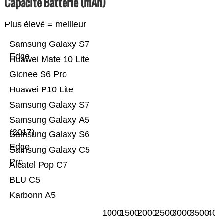
Capacité Batterie (mAh)
Plus élevé = meilleur
Samsung Galaxy S7
Edge
Huawei Mate 10 Lite
Gionee S6 Pro
Huawei P10 Lite
Samsung Galaxy S7
Samsung Galaxy A5
(2017)
Samsung Galaxy S6
Edge
Samsung Galaxy C5
Pro
Alcatel Pop C7
BLU C5
Karbonn A5
1000
1500
2000
2500
3000
3500
40