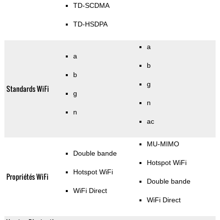
TD-SCDMA
TD-HSDPA
a
a
b
b
g
Standards WiFi
g
n
n
ac
MU-MIMO
Double bande
Hotspot WiFi
Hotspot WiFi
Propriétés WiFi
Double bande
WiFi Direct
WiFi Direct