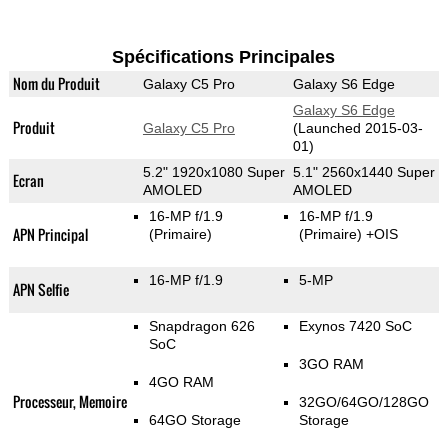
Spécifications Principales
Nom du Produit
Galaxy C5 Pro
Galaxy S6 Edge
Galaxy S6 Edge
Produit
Galaxy C5 Pro
(Launched 2015-03-
01)
5.2" 1920x1080 Super
5.1" 2560x1440 Super
Ecran
AMOLED
AMOLED
16-MP f/1.9
16-MP f/1.9
APN Principal
(Primaire)
(Primaire)
+OIS
16-MP f/1.9
5-MP
APN Selfie
Snapdragon 626
Exynos 7420 SoC
SoC
3GO RAM
4GO RAM
Processeur, Memoire
32GO/64GO/128GO
64GO Storage
Storage