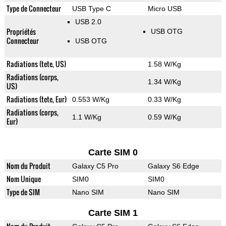
Type de Connecteur
USB Type C
Micro USB
USB 2.0
Propriétés
USB OTG
Connecteur
USB OTG
Radiations (tete, US)
1.58 W/Kg
Radiations (corps,
1.34 W/Kg
US)
Radiations (tete, Eur)
0.553 W/Kg
0.33 W/Kg
Radiations (corps,
1.1 W/Kg
0.59 W/Kg
Eur)
Carte SIM 0
Nom du Produit
Galaxy C5 Pro
Galaxy S6 Edge
Nom Unique
SIM0
SIM0
Type de SIM
Nano SIM
Nano SIM
Carte SIM 1