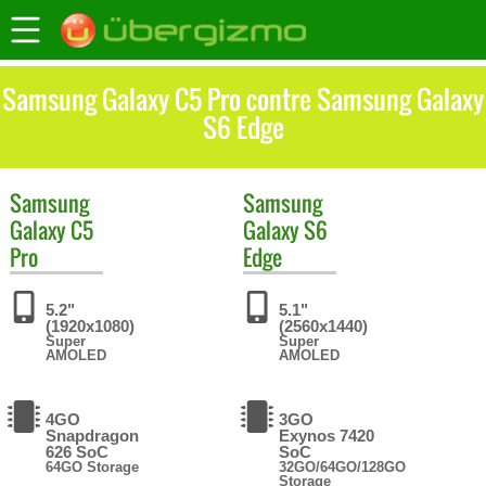
Samsung Galaxy C5 Pro contre Samsung Galaxy
S6 Edge
Samsung
Samsung
Galaxy C5
Galaxy S6
Pro
Edge
5.2"
5.1"
(1920x1080)
(2560x1440)
Super
Super
AMOLED
AMOLED
4GO
3GO
Snapdragon
Exynos 7420
626 SoC
SoC
64GO Storage
32GO/64GO/128GO
Storage