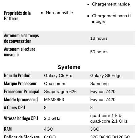
Chargement rapide
Propriétés de la
Non-amovible
Chargement sans fil
Batterie
intégré
Autonomie en temps
18 hours
de conversation
Autonomie lecture
50 hours
musique
Systeme
Nom du Produit
Galaxy C5 Pro
Galaxy S6 Edge
Marque Processeur
Qualcomm
Samsung
Processeur Principal
Snapdragon 626
Exynos 7420
Modèle (processeur)
MSM8953
Exynos 7420
# Cores CPU
8
8
quad-core 1.5 &
Vitesse horloge CPU
2.2 GHz
quad-core 2.1 GHz
RAM
4GO
3GO
Options de Stockage
64GO
32GO/64GO/128GO