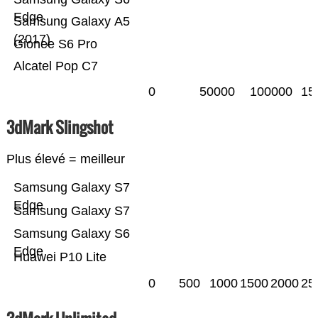
Edge
Samsung Galaxy A5
(2017)
Gionee S6 Pro
Alcatel Pop C7
0
50000
100000
15
3dMark Slingshot
Plus élevé = meilleur
Samsung Galaxy S7
Edge
Samsung Galaxy S7
Samsung Galaxy S6
Edge
Huawei P10 Lite
0
500
1000
1500
2000
25