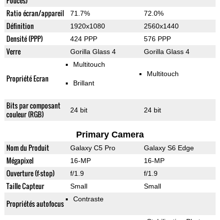
Pouces)
Ratio écran/appareil
71.7%
72.0%
Définition
1920x1080
2560x1440
Densité (PPP)
424 PPP
576 PPP
Verre
Gorilla Glass 4
Gorilla Glass 4
Multitouch
Multitouch
Propriété Ecran
Brillant
Bits par composant
24 bit
24 bit
couleur (RGB)
Primary Camera
Nom du Produit
Galaxy C5 Pro
Galaxy S6 Edge
Mégapixel
16-MP
16-MP
Ouverture (f-stop)
f/1.9
f/1.9
Taille Capteur
Small
Small
Contraste
Propriétés autofocus