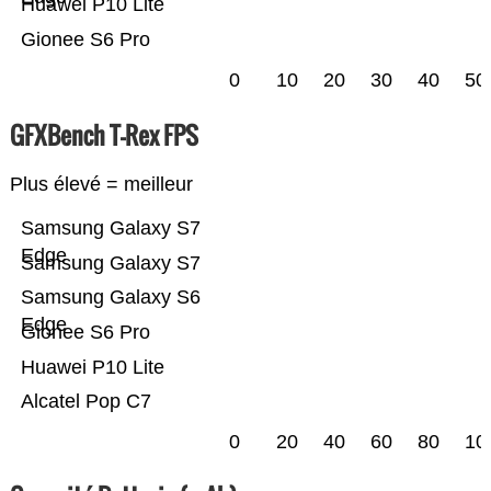
Huawei P10 Lite
Gionee S6 Pro
0
10
20
30
40
50
GFXBench T-Rex FPS
Plus élevé = meilleur
Samsung Galaxy S7
Edge
Samsung Galaxy S7
Samsung Galaxy S6
Edge
Gionee S6 Pro
Huawei P10 Lite
Alcatel Pop C7
0
20
40
60
80
10