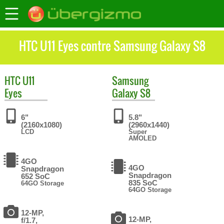
HTC U11 Eyes contre Samsung Galaxy S8
HTC
U11
Samsung
Eyes
Galaxy S8
6"
5.8"
(2160x1080)
(2960x1440)
LCD
Super
AMOLED
4GO
4GO
Snapdragon
Snapdragon
652 SoC
835 SoC
64GO Storage
64GO Storage
12-MP,
12-MP,
f/1.7,