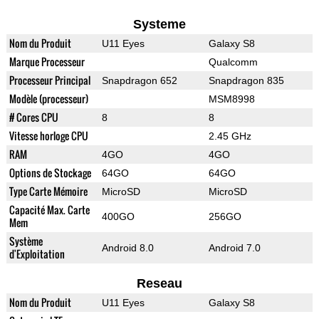
Systeme
Nom du Produit
U11 Eyes
Galaxy S8
Marque Processeur
Qualcomm
Processeur Principal
Snapdragon 652
Snapdragon 835
Modèle (processeur)
MSM8998
# Cores CPU
8
8
Vitesse horloge CPU
2.45 GHz
RAM
4GO
4GO
Options de Stockage
64GO
64GO
Type Carte Mémoire
MicroSD
MicroSD
Capacité Max. Carte
400GO
256GO
Mem
Système
Android 8.0
Android 7.0
d'Exploitation
Reseau
Nom du Produit
U11 Eyes
Galaxy S8