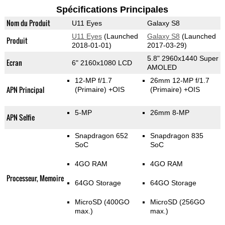
Spécifications Principales
Nom du Produit
U11 Eyes
Galaxy S8
U11 Eyes
(Launched
Galaxy S8
(Launched
Produit
2018-01-01)
2017-03-29)
5.8" 2960x1440 Super
Ecran
6" 2160x1080 LCD
AMOLED
12-MP f/1.7
26mm 12-MP f/1.7
APN Principal
(Primaire)
+OIS
(Primaire)
+OIS
5-MP
26mm 8-MP
APN Selfie
Snapdragon 652
Snapdragon 835
SoC
SoC
4GO RAM
4GO RAM
Processeur, Memoire
64GO Storage
64GO Storage
MicroSD (400GO
MicroSD (256GO
max.)
max.)