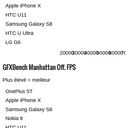
Apple iPhone X
HTC U11
Samsung Galaxy S8
HTC U Ultra
LG G6
20000
30000
40000
50000
60000
70
GFXBench Manhattan Off. FPS
Plus élevé = meilleur
OnePlus 5T
Apple iPhone X
Samsung Galaxy S8
Nokia 8
HTC U11