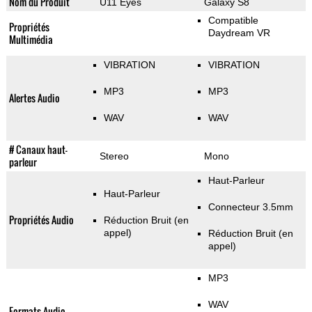
Nom du Produit
U11 Eyes
Galaxy S8
Compatible
Propriétés
Daydream VR
Multimédia
VIBRATION
VIBRATION
MP3
MP3
Alertes Audio
WAV
WAV
# Canaux haut-
Stereo
Mono
parleur
Haut-Parleur
Haut-Parleur
Connecteur 3.5mm
Propriétés Audio
Réduction Bruit (en
appel)
Réduction Bruit (en
appel)
MP3
WAV
Formats Audio