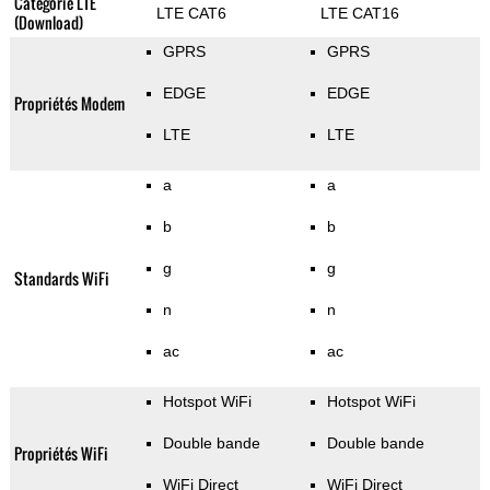
Categorie LTE
LTE CAT6
LTE CAT16
(Download)
GPRS
GPRS
EDGE
EDGE
Propriétés Modem
LTE
LTE
a
a
b
b
g
g
Standards WiFi
n
n
ac
ac
Hotspot WiFi
Hotspot WiFi
Double bande
Double bande
Propriétés WiFi
WiFi Direct
WiFi Direct