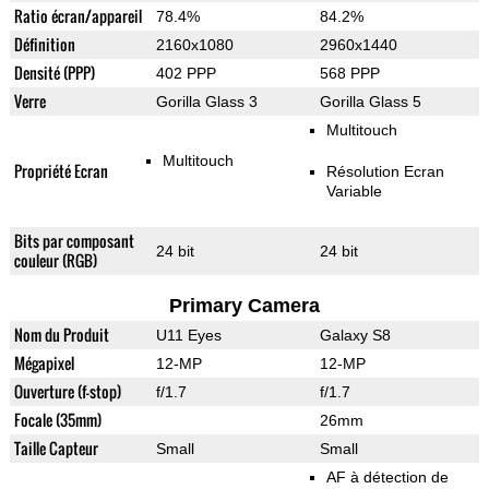
Ratio écran/appareil
78.4%
84.2%
Définition
2160x1080
2960x1440
Densité (PPP)
402 PPP
568 PPP
Verre
Gorilla Glass 3
Gorilla Glass 5
Multitouch
Multitouch
Propriété Ecran
Résolution Ecran
Variable
Bits par composant
24 bit
24 bit
couleur (RGB)
Primary Camera
Nom du Produit
U11 Eyes
Galaxy S8
Mégapixel
12-MP
12-MP
Ouverture (f-stop)
f/1.7
f/1.7
Focale (35mm)
26mm
Taille Capteur
Small
Small
AF à détection de