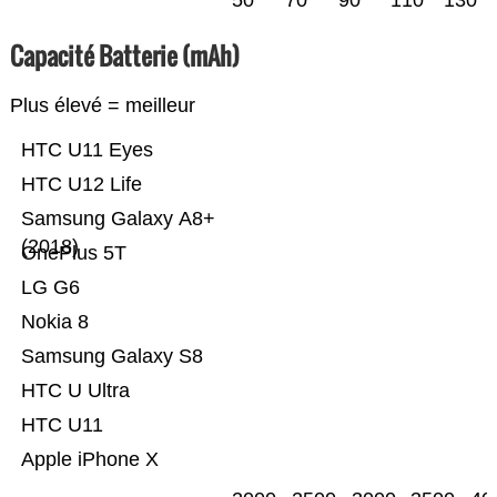
50
70
90
110
130
Capacité Batterie (mAh)
Plus élevé = meilleur
HTC U11 Eyes
HTC U12 Life
Samsung Galaxy A8+
(2018)
OnePlus 5T
LG G6
Nokia 8
Samsung Galaxy S8
HTC U Ultra
HTC U11
Apple iPhone X