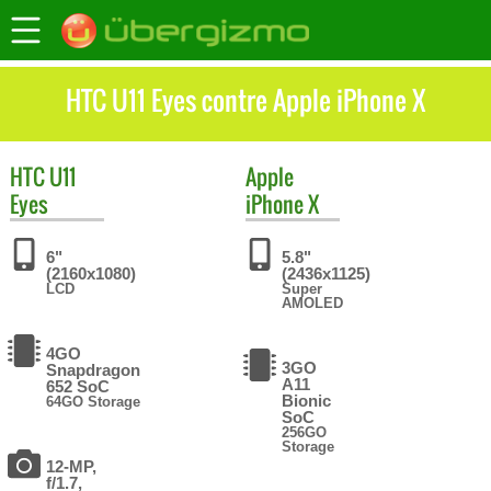
HTC U11 Eyes contre Apple iPhone X
HTC
U11
Apple
Eyes
iPhone X
6"
5.8"
(2160x1080)
(2436x1125)
LCD
Super
AMOLED
4GO
3GO
Snapdragon
A11
652 SoC
Bionic
64GO Storage
SoC
256GO
Storage
12-MP,
f/1.7,