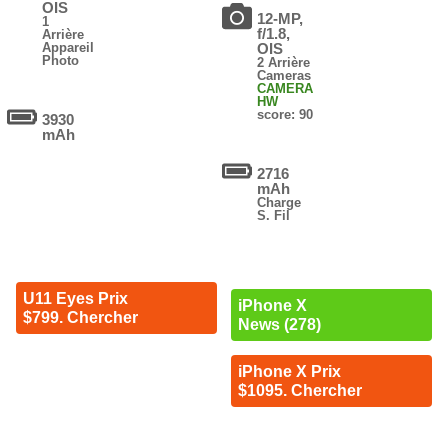
OIS
12-MP,
1
f/1.8,
Arrière
Appareil
OIS
Photo
2 Arrière
Cameras
CAMERA
HW
score: 90
3930
mAh
2716
mAh
Charge
S. Fil
U11 Eyes Prix
iPhone X
$799. Chercher
News (278)
iPhone X Prix
$1095. Chercher