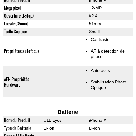
iPhone X
Mégapixel
12-MP
Ouverture (f-stop)
f/2.4
Focale (35mm)
51mm
Taille Capteur
Small
Contraste
Propriétés autofocus
AF à détection de
phase
Autofocus
APN Propriétés
Stabilization Photo
Hardware
Optique
Batterie
Nom du Produit
U11 Eyes
iPhone X
Type de Batterie
Li-Ion
Li-Ion
Capacité Batterie