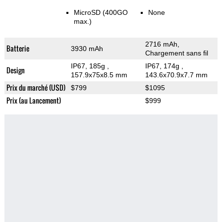
MicroSD (400GO
None
max.)
2716 mAh,
Batterie
3930 mAh
Chargement sans fil
IP67, 185g
,
IP67, 174g
,
Design
157.9x75x8.5 mm
143.6x70.9x7.7 mm
Prix du marché (USD)
$799
$1095
Prix (au Lancement)
$999