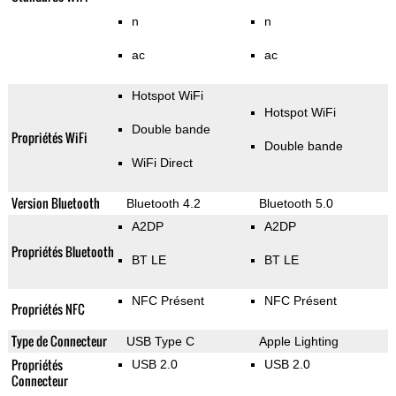
n
n
ac
ac
Hotspot WiFi
Hotspot WiFi
Double bande
Propriétés WiFi
Double bande
WiFi Direct
Version Bluetooth
Bluetooth 4.2
Bluetooth 5.0
A2DP
A2DP
Propriétés Bluetooth
BT LE
BT LE
NFC Présent
NFC Présent
Propriétés NFC
Type de Connecteur
USB Type C
Apple Lighting
Propriétés
USB 2.0
USB 2.0
Connecteur