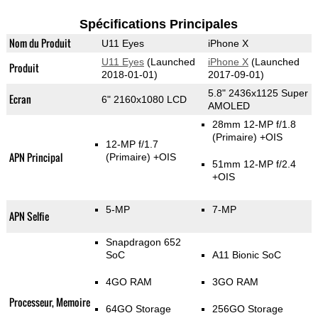
Spécifications Principales
Nom du Produit
U11 Eyes
iPhone X
U11 Eyes
(Launched
iPhone X
(Launched
Produit
2018-01-01)
2017-09-01)
5.8" 2436x1125 Super
Ecran
6" 2160x1080 LCD
AMOLED
28mm 12-MP f/1.8
(Primaire)
+OIS
12-MP f/1.7
APN Principal
(Primaire)
+OIS
51mm 12-MP f/2.4
+OIS
5-MP
7-MP
APN Selfie
Snapdragon 652
SoC
A11 Bionic SoC
4GO RAM
3GO RAM
Processeur, Memoire
64GO Storage
256GO Storage