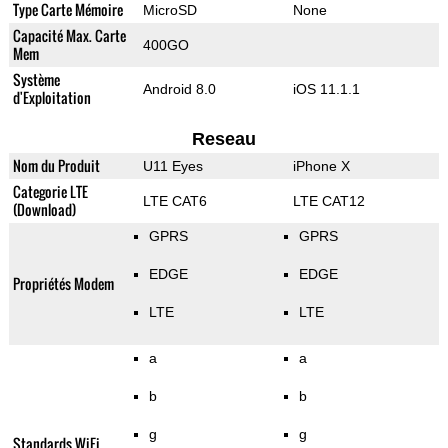
Type Carte Mémoire
MicroSD
None
Capacité Max. Carte
400GO
Mem
Système
Android 8.0
iOS 11.1.1
d'Exploitation
Reseau
Nom du Produit
U11 Eyes
iPhone X
Categorie LTE
LTE CAT6
LTE CAT12
(Download)
GPRS
GPRS
EDGE
EDGE
Propriétés Modem
LTE
LTE
a
a
b
b
g
g
Standards WiFi