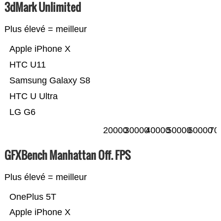
3dMark Unlimited
Plus élevé = meilleur
Apple iPhone X
HTC U11
Samsung Galaxy S8
HTC U Ultra
LG G6
20000
30000
40000
50000
60000
70
GFXBench Manhattan Off. FPS
Plus élevé = meilleur
OnePlus 5T
Apple iPhone X