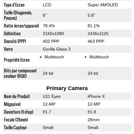
Type d'Ecran
LCD
Super AMOLED
Taille (Diagonale,
6"
5.8"
Pouces)
Ratio écran/appareil
78.4%
81.1%
Définition
2160x1080
2436x1125
Densité (PPP)
402 PPP
463 PPP
Verre
Gorilla Glass 3
Multitouch
Multitouch
Propriété Ecran
Bits par composant
24 bit
24 bit
couleur (RGB)
Primary Camera
Nom du Produit
U11 Eyes
iPhone X
Mégapixel
12-MP
12-MP
Ouverture (f-stop)
f/1.7
f/1.8
Focale (35mm)
28mm
Taille Capteur
Small
Small