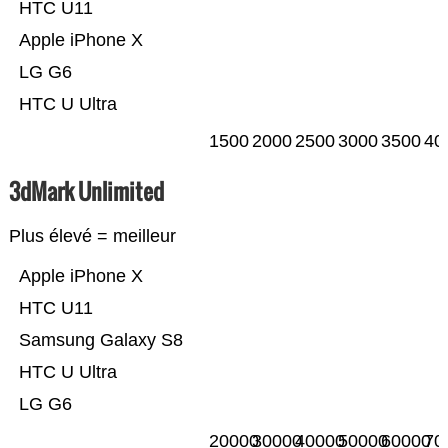
HTC U11
Apple iPhone X
LG G6
HTC U Ultra
1500
2000
2500
3000
3500
40
3dMark Unlimited
Plus élevé = meilleur
Apple iPhone X
HTC U11
Samsung Galaxy S8
HTC U Ultra
LG G6
20000
30000
40000
50000
60000
70