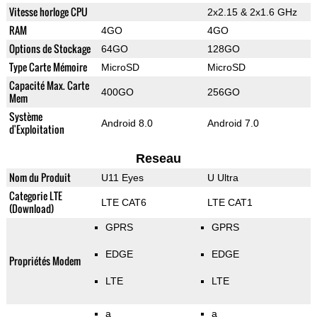
Vitesse horloge CPU
2x2.15 & 2x1.6 GHz
RAM
4GO
4GO
Options de Stockage
64GO
128GO
Type Carte Mémoire
MicroSD
MicroSD
Capacité Max. Carte
400GO
256GO
Mem
Système
Android 8.0
Android 7.0
d'Exploitation
Reseau
Nom du Produit
U11 Eyes
U Ultra
Categorie LTE
LTE CAT6
LTE CAT1
(Download)
GPRS
GPRS
EDGE
EDGE
Propriétés Modem
LTE
LTE
a
a