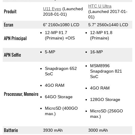
HTC U Ultra
U11 Eyes
(Launched
Produit
(Launched 2017-01-
2018-01-01)
01)
Ecran
6" 2160x1080 LCD
5.7" 2560x1440 LCD
12-MP f/1.7
12-MP f/1.8
APN Principal
(Primaire)
+OIS
(Primaire)
5-MP
16-MP
APN Selfie
MSM8996
Snapdragon 652
Snapdragon 821
SoC
SoC
4GO RAM
4GO RAM
Processeur, Memoire
64GO Storage
128GO Storage
MicroSD (400GO
MicroSD (256GO
max.)
max.)
Batterie
3930 mAh
3000 mAh