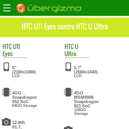
HTC U11 Eyes contre HTC U Ultra
HTC
U11
HTC
U
Eyes
Ultra
6"
5.7"
(2160x1080)
(2560x1440)
LCD
LCD
4GO
4GO
Snapdragon
MSM8996
652 SoC
Snapdragon
64GO Storage
821 SoC
128GO
Storage
12-MP,
f/1.7,