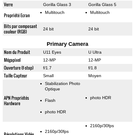
Verre
Gorilla Glass 3
Gorilla Glass 5
Multitouch
Multitouch
Propriété Ecran
Bits par composant
24 bit
24 bit
couleur (RGB)
Primary Camera
Nom du Produit
U11 Eyes
U Ultra
Mégapixel
12-MP
12-MP
Ouverture (f-stop)
f/1.7
f/1.8
Taille Capteur
Small
Moyen
Stabilization Photo
Optique
APN Propriétés
photo HDR
Flash
Hardware
photo HDR
2160p/30fps
2160p/30fps
Résolutions Vidéo