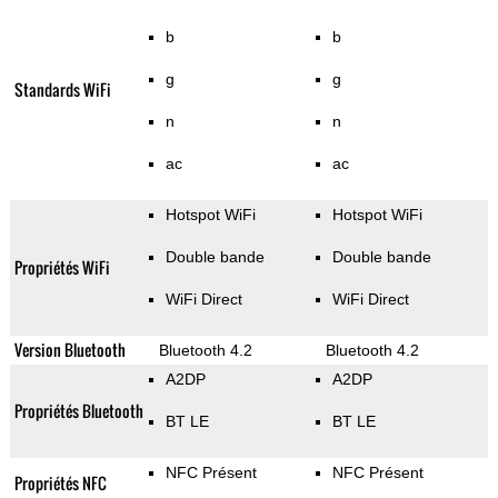
b
b
g
g
Standards WiFi
n
n
ac
ac
Hotspot WiFi
Hotspot WiFi
Double bande
Double bande
Propriétés WiFi
WiFi Direct
WiFi Direct
Version Bluetooth
Bluetooth 4.2
Bluetooth 4.2
A2DP
A2DP
Propriétés Bluetooth
BT LE
BT LE
NFC Présent
NFC Présent
Propriétés NFC