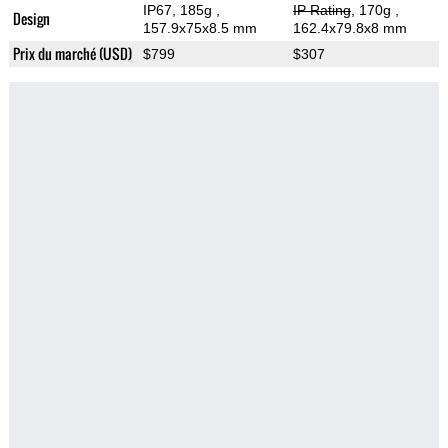
IP67, 185g
,
IP Rating
, 170g
,
Design
157.9x75x8.5 mm
162.4x79.8x8 mm
Prix du marché (USD)
$799
$307