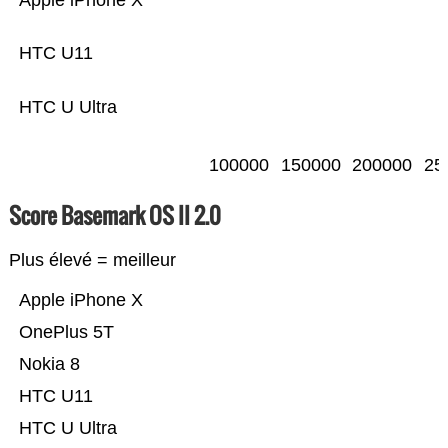
Apple iPhone X
HTC U11
HTC U Ultra
100000
150000
200000
25
Score Basemark OS II 2.0
Plus élevé = meilleur
Apple iPhone X
OnePlus 5T
Nokia 8
HTC U11
HTC U Ultra