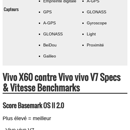
Empreinte digitale
A-GPS
Capteurs
GPS
GLONASS
A-GPS
Gyroscope
GLONASS
Light
BeiDou
Proximité
Galileo
Vivo X60 contre Vivo vivo V7 Specs
& Vitesse Benchmarks
Score Basemark OS II 2.0
Plus élevé = meilleur