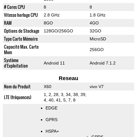
# Cores CPU
8
8
Vitesse horloge CPU
2.8 GHz
1.8 GHz
RAM
8GO
4GO
Options de Stockage
128GO/256GO
32GO
Type Carte Mémoire
MicroSD
Capacité Max. Carte
256GO
Mem
Système
Android 11
Android 7.1.2
d'Exploitation
Reseau
Nom du Produit
X60
vivo V7
1, 2, 28, 3, 34, 38, 39,
LTE (fréquences)
4, 40, 41, 5, 7, 8
EDGE
GPRS
HSPA+