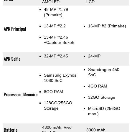
AMOLED
LCD
48-MP f/1.79
(Primaire)
13-MP f/2.2
16-MP f/2
(Primaire)
APN Principal
13-MP f/2.46
+Capteur Bokeh
32-MP f/2.45
24-MP
APN Selfie
Snapdragon 450
SoC
Samsung Exynos
1080 SoC
4GO RAM
8GO RAM
Processeur, Memoire
32GO Storage
128GO/256GO
Storage
MicroSD (256GO
max.)
4300 mAh, Vivo
Batterie
3000 mAh