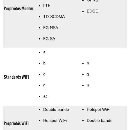
GPRS
LTE
Propriétés Modem
EDGE
TD-SCDMA
5G NSA
5G SA
a
b
b
g
g
Standards WiFi
n
n
ac
Double bande
Hotspot WiFi
Hotspot WiFi
Double bande
Propriétés WiFi