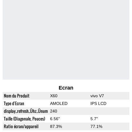
Ecran
Nom du Produit
X60
vivo V7
Type d'Ecran
AMOLED
IPS LCD
display_refresh_Ühz_Ünum
240
Taille (Diagonale, Pouces)
6.56"
5.7"
Ratio écran/appareil
87.3%
77.1%