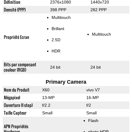
Définition
2376x1080
1440x720
Densité (PPP)
398 PPP
282 PPP
Multitouch
Brillant
Multitouch
Propriété Ecran
2.5D
HDR
Bits par composant
24 bit
24 bit
couleur (RGB)
Primary Camera
Nom du Produit
X60
vivo V7
Mégapixel
13-MP
16-MP
Ouverture (f-stop)
f/2.2
f/2
Taille Capteur
Small
Small
Flash
APN Propriétés
Hardware
photo HDR