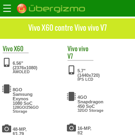
Vivo X60 contre Vivo vivo V7
Vivo
X60
Vivo
vivo
V7
6.56"
(2376x1080)
5.7"
AMOLED
(1440x720)
IPS LCD
8GO
Samsung
4GO
Exynos
Snapdragon
1080 SoC
450 SoC
128GO/256GO
32GO Storage
Storage
16-MP,
48-MP,
f/2
f/1.79