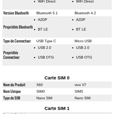
WiFi Direct
WiFi Direct
Version Bluetooth
Bluetooth 5.1
Bluetooth 4.2
A2DP
A2DP
Propriétés Bluetooth
BT LE
BT LE
Type de Connecteur
USB Type C
Micro USB
USB 2.0
USB 2.0
Propriétés
Connecteur
USB OTG
USB OTG
Carte SIM 0
Nom du Produit
X60
vivo V7
Nom Unique
SIM0
SIM0
Type de SIM
Nano SIM
Nano SIM
Carte SIM 1