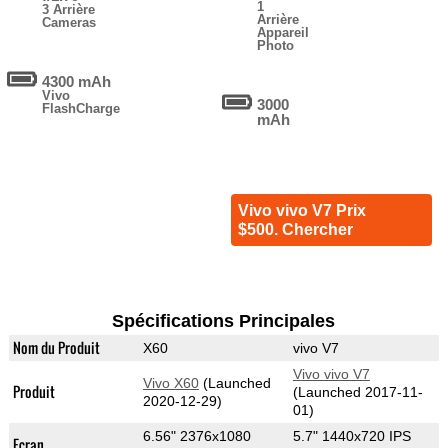
1
3 Arrière
Arrière
Cameras
Appareil
Photo
4300 mAh
Vivo
3000
FlashCharge
mAh
Vivo vivo V7 Prix
$500. Chercher
Spécifications Principales
Nom du Produit
X60
vivo V7
Vivo vivo V7
Vivo X60
(Launched
Produit
(Launched 2017-11-
2020-12-29)
01)
6.56" 2376x1080
5.7" 1440x720 IPS
Ecran