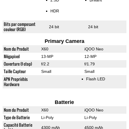
2.5D
Brillant
HDR
Bits par composant
24 bit
24 bit
couleur (RGB)
Primary Camera
Nom du Produit
X60
iQOO Neo
Mégapixel
13-MP
12-MP
Ouverture (f-stop)
f/2.2
f/1.79
Taille Capteur
Small
Small
APN Propriétés
Flash LED
Hardware
Batterie
Nom du Produit
X60
iQOO Neo
Type de Batterie
Li-Poly
Li-Poly
Capacité Batterie
4300 mAh
4500 mAh