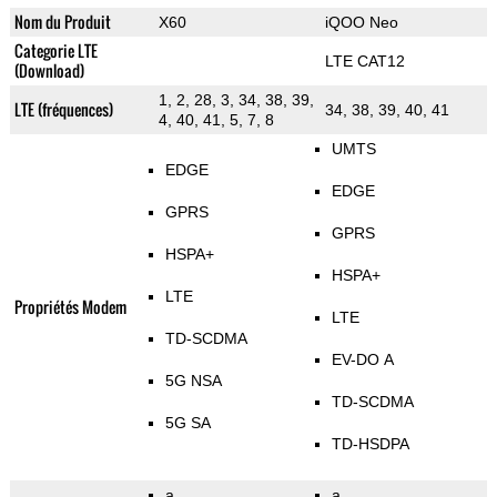
Nom du Produit
X60
iQOO Neo
Categorie LTE
LTE CAT12
(Download)
1, 2, 28, 3, 34, 38, 39,
LTE (fréquences)
34, 38, 39, 40, 41
4, 40, 41, 5, 7, 8
UMTS
EDGE
EDGE
GPRS
GPRS
HSPA+
HSPA+
LTE
Propriétés Modem
LTE
TD-SCDMA
EV-DO A
5G NSA
TD-SCDMA
5G SA
TD-HSDPA
a
a