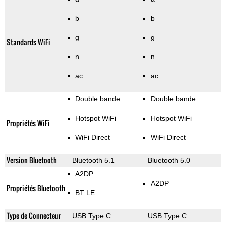
b
b
g
g
Standards WiFi
n
n
ac
ac
Double bande
Double bande
Hotspot WiFi
Hotspot WiFi
Propriétés WiFi
WiFi Direct
WiFi Direct
Version Bluetooth
Bluetooth 5.1
Bluetooth 5.0
A2DP
A2DP
Propriétés Bluetooth
BT LE
Type de Connecteur
USB Type C
USB Type C