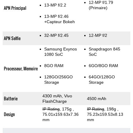
12-MP f/1.79
13-MP f/2.2
APN Principal
(Primaire)
13-MP f/2.46
+Capteur Bokeh
32-MP f/2.45
12-MP f/2
APN Selfie
Samsung Exynos
Snapdragon 845
1080 SoC
SoC
8GO RAM
6GO/8GO RAM
Processeur, Memoire
128GO/256GO
64GO/128GO
Storage
Storage
4300 mAh, Vivo
Batterie
4500 mAh
FlashCharge
IP Rating
, 175g
,
IP Rating
, 198g
,
Design
75.01x159.63x7.36
75.23x159.53x8.13
mm
mm