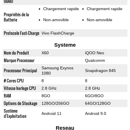
(mAh)
Chargement rapide
Chargement rapide
Propriétés de la
Batterie
Non-amovible
Non-amovible
Protocole Fast-Charge
Vivo FlashCharge
Systeme
Nom du Produit
X60
iQOO Neo
Marque Processeur
Qualcomm
Samsung Exynos
Processeur Principal
Snapdragon 845
1080
# Cores CPU
8
8
Vitesse horloge CPU
2.8 GHz
2.8 GHz
RAM
8GO
6GO/8GO
Options de Stockage
128GO/256GO
64GO/128GO
Système
Android 11
Android 9.0
d'Exploitation
Reseau