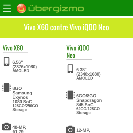
Vivo X60 contre Vivo iQOO Neo
Vivo
X60
Vivo
iQOO
Neo
6.56"
(2376x1080)
6.38"
AMOLED
(2340x1080)
AMOLED
8GO
Samsung
6GO/8GO
Exynos
Snapdragon
1080 SoC
845 SoC
128GO/256GO
64GO/128GO
Storage
Storage
48-MP,
12-MP,
f/1.79