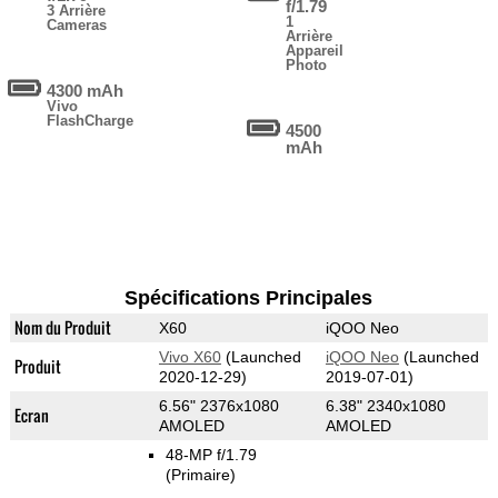
f/1.79
3 Arrière
1
Cameras
Arrière
Appareil
Photo
4300 mAh
Vivo
FlashCharge
4500
mAh
Spécifications Principales
Nom du Produit
X60
iQOO Neo
Vivo X60
(Launched
iQOO Neo
(Launched
Produit
2020-12-29)
2019-07-01)
6.56" 2376x1080
6.38" 2340x1080
Ecran
AMOLED
AMOLED
48-MP f/1.79
(Primaire)