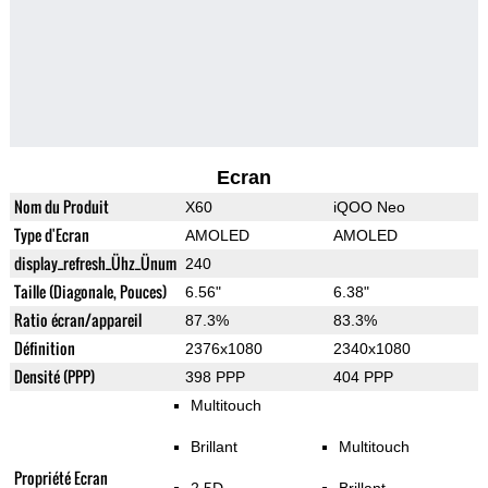
Ecran
Nom du Produit
X60
iQOO Neo
Type d'Ecran
AMOLED
AMOLED
display_refresh_Ühz_Ünum
240
Taille (Diagonale, Pouces)
6.56"
6.38"
Ratio écran/appareil
87.3%
83.3%
Définition
2376x1080
2340x1080
Densité (PPP)
398 PPP
404 PPP
Multitouch
Brillant
Multitouch
Propriété Ecran