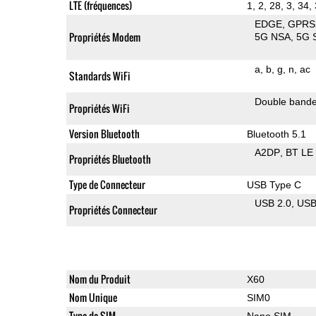
LTE (fréquences)
1, 2, 28, 3, 34, 
EDGE
GPRS
Propriétés Modem
5G NSA
5G 
a
b
g
n
ac
Standards WiFi
Double band
Propriétés WiFi
Version Bluetooth
Bluetooth 5.1
A2DP
BT LE
Propriétés Bluetooth
Type de Connecteur
USB Type C
USB 2.0
US
Propriétés Connecteur
Nom du Produit
X60
Nom Unique
SIM0
Type de SIM
Nano SIM