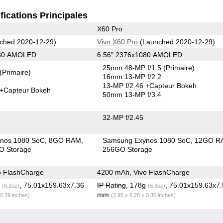
fications Principales
X60 Pro
ched 2020-12-29)
Vivo X60 Pro
(Launched 2020-12-29)
080 AMOLED
6.56" 2376x1080 AMOLED
25mm 48-MP f/1.5
(Primaire)
(Primaire)
16mm 13-MP f/2.2
13-MP f/2.46
+Capteur Bokeh
+Capteur Bokeh
50mm 13-MP f/3.4
32-MP f/2.45
nos 1080 SoC
8GO RAM
Samsung Exynos 1080 SoC
12GO R
O Storage
256GO Storage
o FlashCharge
4200 mAh, Vivo FlashCharge
g
, 75.01x159.63x7.36
IP Rating
, 178g
, 75.01x159.63x7
(6.2oz)
(6.3oz)
mm
 0.29 inches)
(2.95 x 6.28 x 0.30 inches)