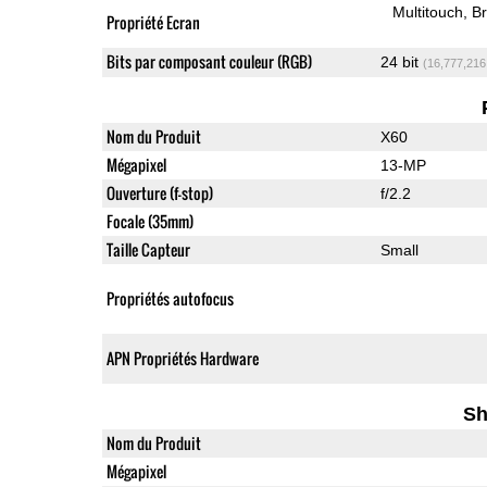
Multitouch
Br
Propriété Ecran
Bits par composant couleur (RGB)
24 bit
(16,777,216
Nom du Produit
X60
Mégapixel
13-MP
Ouverture (f-stop)
f/2.2
Focale (35mm)
Taille Capteur
Small
Propriétés autofocus
APN Propriétés Hardware
Sh
Nom du Produit
Mégapixel