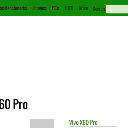
as Benchmarks
Phones
PCs
HOT!
More
Search
X60 Pro
Vivo
X60 Pro