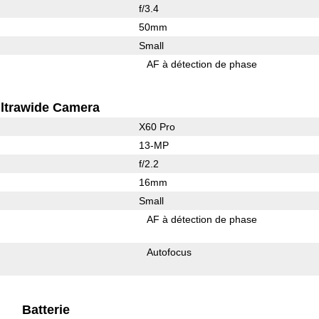
f/3.4
50mm
Small
AF à détection de phase
ltrawide Camera
X60 Pro
13-MP
f/2.2
16mm
Small
AF à détection de phase
Autofocus
Batterie