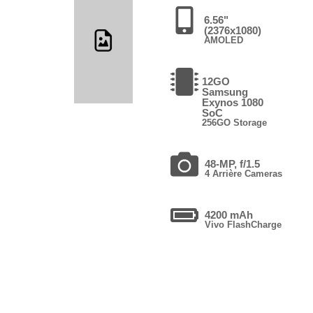
6.56"
(2376x1080)
AMOLED
12GO
Samsung
Exynos 1080
SoC
256GO Storage
48-MP, f/1.5
4 Arrière Cameras
4200 mAh
Vivo FlashCharge