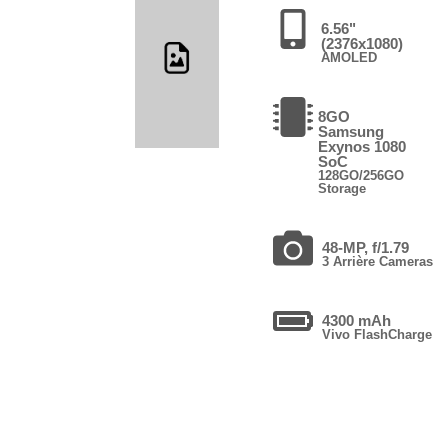
6.56"
(2376x1080)
AMOLED
8GO
Samsung
Exynos 1080
SoC
128GO/256GO
Storage
48-MP, f/1.79
3 Arrière Cameras
4300 mAh
Vivo FlashCharge