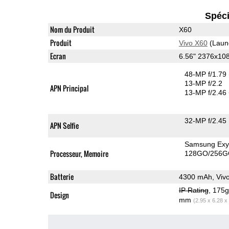
Spéci
Nom du Produit
X60
Produit
Vivo X60
(Laun
Ecran
6.56" 2376x1
48-MP f/1.79
13-MP f/2.2
APN Principal
13-MP f/2.46
32-MP f/2.45
APN Selfie
Samsung Exy
Processeur, Memoire
128GO/256G
Batterie
4300 mAh, Viv
IP Rating
, 175
Design
mm
(2.95 x 6.28 x