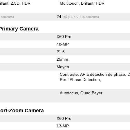
illant
2.5D
HDR
Multitouch
Brillant
HDR
24 bit
 couleurs)
(16,777,216 couleurs)
Primary Camera
X60 Pro
48-MP
f/1.5
25mm
Moyen
Contraste
AF à détection de phase
D
Pixel Phase Detection
Autofocus
Quad Bayer
ort-Zoom Camera
X60 Pro
13-MP