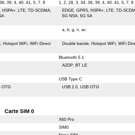
38, 39, 4, 40, 41, 5, 7, 8
1, 2, 28, 3, 34, 38, 39, 4, 40, 41, 5, 7, 8
HSPA+
LTE
TD-SCDMA
EDGE
GPRS
HSPA+
LTE
TD-SCD
SA
5G NSA
5G SA
a
b
g
n
ac
e
Hotspot WiFi
WiFi Direct
Double bande
Hotspot WiFi
WiFi Dir
Bluetooth 5.1
A2DP
BT LE
USB Type C
B OTG
USB 2.0
USB OTG
Carte SIM 0
X60 Pro
SIM0
Nano SIM