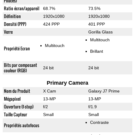
Pouces)
Ratio écran/appareil
68.7%
73.5%
Définition
1920x1080
1920x1080
Densité (PPP)
424 PPP
401 PPP
Verre
Gorilla Glass
Multitouch
Multitouch
Propriété Ecran
Brillant
Bits par composant
24 bit
24 bit
couleur (RGB)
Primary Camera
Nom du Produit
X Cam
Galaxy J7 Prime
Mégapixel
13-MP
13-MP
Ouverture (f-stop)
f/2
f/1.9
Taille Capteur
Small
Small
Contraste
Propriétés autofocus