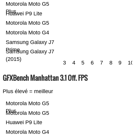
Motorola Moto G5
Plus
Huawei P9 Lite
Motorola Moto G5
Motorola Moto G4
Samsung Galaxy J7
Prime
Samsung Galaxy J7
(2015)
3
4
5
6
7
8
9
10
GFXBench Manhattan 3.1 Off. FPS
Plus élevé = meilleur
Motorola Moto G5
Plus
Motorola Moto G5
Huawei P9 Lite
Motorola Moto G4