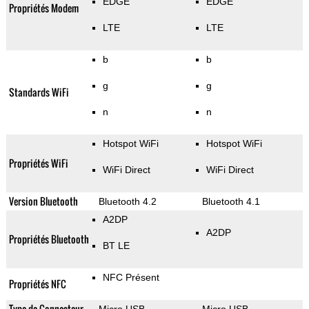
EDGE
EDGE
Propriétés Modem
LTE
LTE
b
b
g
g
Standards WiFi
n
n
Hotspot WiFi
Hotspot WiFi
Propriétés WiFi
WiFi Direct
WiFi Direct
Version Bluetooth
Bluetooth 4.2
Bluetooth 4.1
A2DP
A2DP
Propriétés Bluetooth
BT LE
NFC Présent
Propriétés NFC
Type de Connecteur