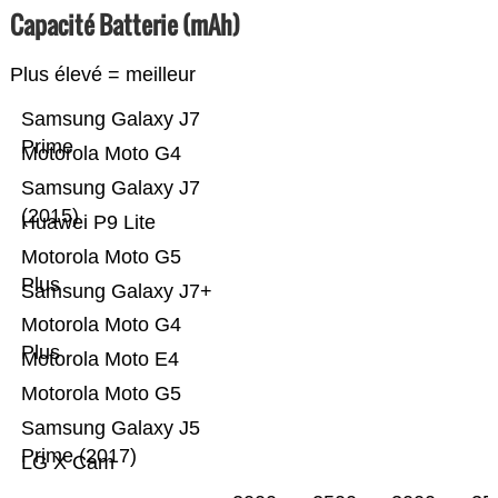
Capacité Batterie (mAh)
Plus élevé = meilleur
Samsung Galaxy J7
Prime
Motorola Moto G4
Samsung Galaxy J7
(2015)
Huawei P9 Lite
Motorola Moto G5
Plus
Samsung Galaxy J7+
Motorola Moto G4
Plus
Motorola Moto E4
Motorola Moto G5
Samsung Galaxy J5
Prime (2017)
LG X Cam