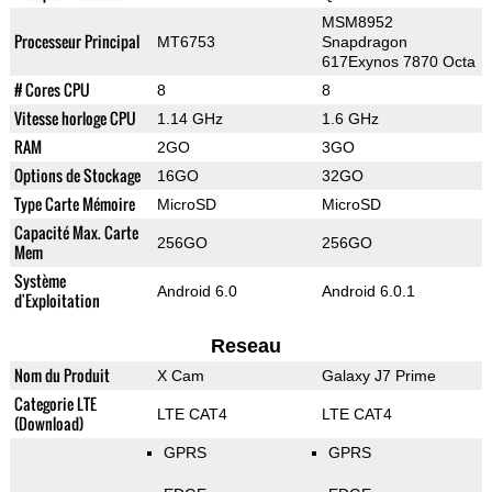
MSM8952
Processeur Principal
MT6753
Snapdragon
617Exynos 7870 Octa
# Cores CPU
8
8
Vitesse horloge CPU
1.14 GHz
1.6 GHz
RAM
2GO
3GO
Options de Stockage
16GO
32GO
Type Carte Mémoire
MicroSD
MicroSD
Capacité Max. Carte
256GO
256GO
Mem
Système
Android 6.0
Android 6.0.1
d'Exploitation
Reseau
Nom du Produit
X Cam
Galaxy J7 Prime
Categorie LTE
LTE CAT4
LTE CAT4
(Download)
GPRS
GPRS