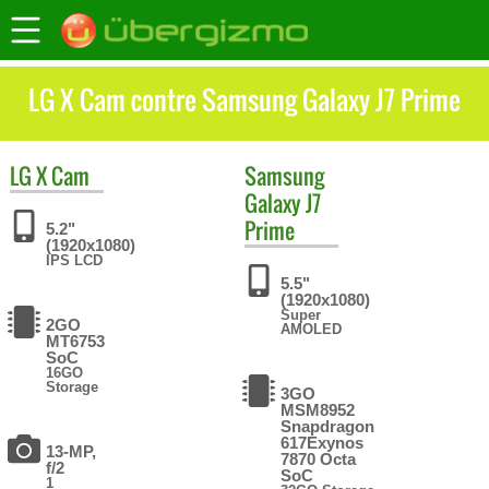
LG X Cam contre Samsung Galaxy J7 Prime
LG
X Cam
Samsung
Galaxy J7
Prime
5.2"
(1920x1080)
IPS LCD
5.5"
(1920x1080)
Super
2GO
AMOLED
MT6753
SoC
16GO
Storage
3GO
MSM8952
Snapdragon
617Exynos
13-MP,
7870 Octa
f/2
SoC
1