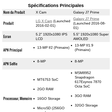
Spécifications Principales
Nom du Produit
X Cam
Galaxy J7 Prime
Galaxy J7 Prime
LG X Cam
(Launched
Produit
(Launched 2016-08-
2016-02-01)
01)
5.2" 1920x1080 IPS
5.5" 1920x1080 Super
Ecran
LCD
AMOLED
13-MP f/1.9
13-MP f/2
(Primaire)
APN Principal
(Primaire)
8-MP
8-MP
APN Selfie
MSM8952
Snapdragon
MT6753 SoC
617Exynos 7870
Octa SoC
2GO RAM
3GO RAM
Processeur, Memoire
16GO Storage
32GO Storage
MicroSD (256GO