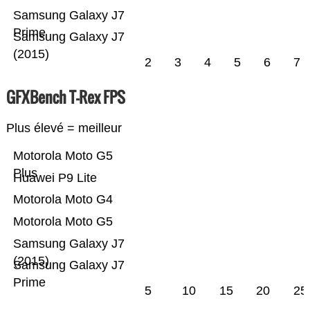
Samsung Galaxy J7
Prime
Samsung Galaxy J7
(2015)
2
3
4
5
6
7
GFXBench T-Rex FPS
Plus élevé = meilleur
Motorola Moto G5
Plus
Huawei P9 Lite
Motorola Moto G4
Motorola Moto G5
Samsung Galaxy J7
(2015)
Samsung Galaxy J7
Prime
5
10
15
20
25