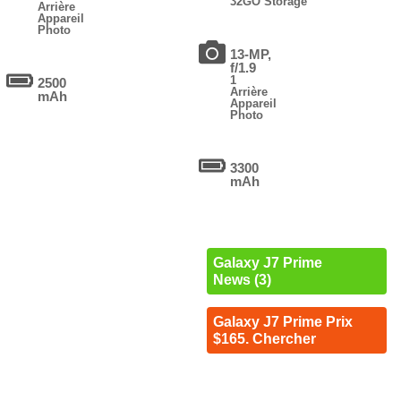
32GO Storage
Arrière
Appareil
Photo
13-MP,
f/1.9
1
2500
Arrière
mAh
Appareil
Photo
3300
mAh
Galaxy J7 Prime
News (3)
Galaxy J7 Prime Prix
$165. Chercher