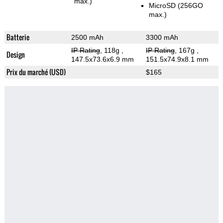
max.)
MicroSD (256GO
max.)
Batterie
2500 mAh
3300 mAh
IP Rating
, 118g
,
IP Rating
, 167g
,
Design
147.5x73.6x6.9 mm
151.5x74.9x8.1 mm
Prix du marché (USD)
$165