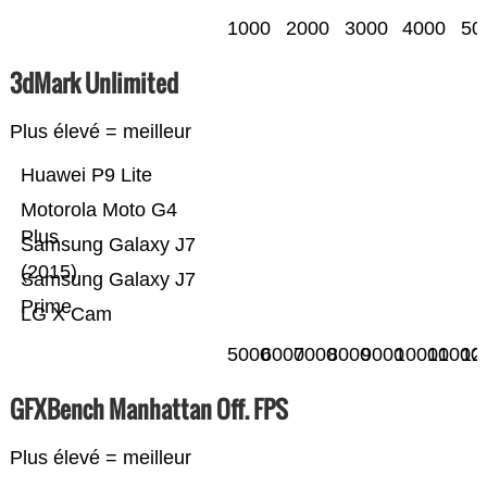
1000
2000
3000
4000
50
3dMark Unlimited
Plus élevé = meilleur
Huawei P9 Lite
Motorola Moto G4
Plus
Samsung Galaxy J7
(2015)
Samsung Galaxy J7
Prime
LG X Cam
5000
6000
7000
8000
9000
10000
11000
12
GFXBench Manhattan Off. FPS
Plus élevé = meilleur