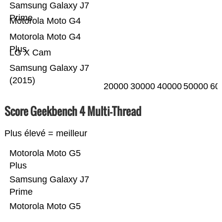
Samsung Galaxy J7
Prime
Motorola Moto G4
Motorola Moto G4
Plus
LG X Cam
Samsung Galaxy J7
(2015)
20000
30000
40000
50000
60
Score Geekbench 4 Multi-Thread
Plus élevé = meilleur
Motorola Moto G5
Plus
Samsung Galaxy J7
Prime
Motorola Moto G5