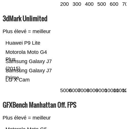
200
300
400
500
600
70
3dMark Unlimited
Plus élevé = meilleur
Huawei P9 Lite
Motorola Moto G4
Plus
Samsung Galaxy J7
(2015)
Samsung Galaxy J7
Prime
LG X Cam
5000
6000
7000
8000
9000
10000
11000
12
GFXBench Manhattan Off. FPS
Plus élevé = meilleur