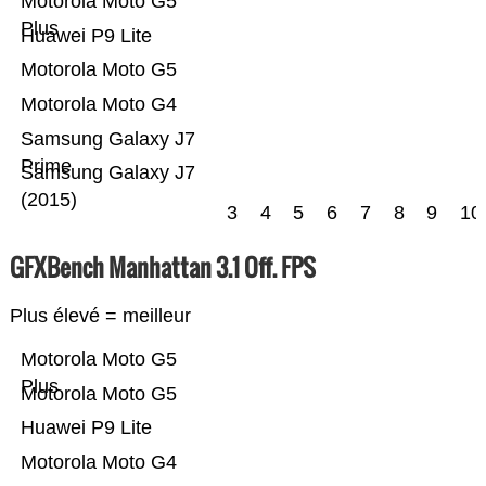
Motorola Moto G5
Plus
Huawei P9 Lite
Motorola Moto G5
Motorola Moto G4
Samsung Galaxy J7
Prime
Samsung Galaxy J7
(2015)
3
4
5
6
7
8
9
10
GFXBench Manhattan 3.1 Off. FPS
Plus élevé = meilleur
Motorola Moto G5
Plus
Motorola Moto G5
Huawei P9 Lite
Motorola Moto G4