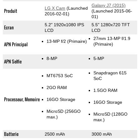
Galaxy J7 (2015)
LG X Cam
(Launched
Produit
(Launched 2015-06-
2016-02-01)
01)
5.2" 1920x1080 IPS
5.5" 1280x720 TFT
Ecran
LCD
LCD
27mm 13-MP f/1.9
13-MP f/2
(Primaire)
APN Principal
(Primaire)
8-MP
5-MP
APN Selfie
Snapdragon 615
MT6753 SoC
SoC
2GO RAM
1.5GO RAM
Processeur, Memoire
16GO Storage
16GO Storage
MicroSD (256GO
MicroSD (128GO
max.)
max.)
Batterie
2500 mAh
3000 mAh