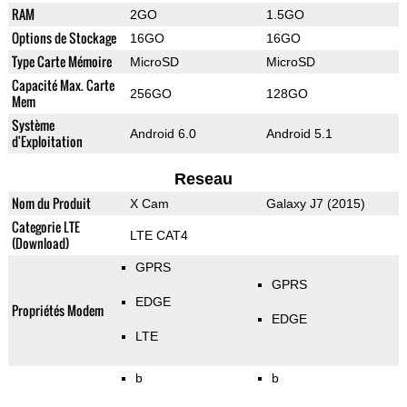
RAM
2GO
1.5GO
Options de Stockage
16GO
16GO
Type Carte Mémoire
MicroSD
MicroSD
Capacité Max. Carte
256GO
128GO
Mem
Système
Android 6.0
Android 5.1
d'Exploitation
Reseau
Nom du Produit
X Cam
Galaxy J7 (2015)
Categorie LTE
LTE CAT4
(Download)
GPRS
GPRS
EDGE
Propriétés Modem
EDGE
LTE
b
b