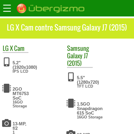
LG X Cam contre Samsung Galaxy J7 (2015)
LG
X Cam
Samsung
Galaxy J7
(2015)
5.2"
(1920x1080)
IPS LCD
5.5"
(1280x720)
TFT LCD
2GO
MT6753
SoC
16GO
1.5GO
Storage
Snapdragon
615 SoC
16GO Storage
13-MP,
f/2
1