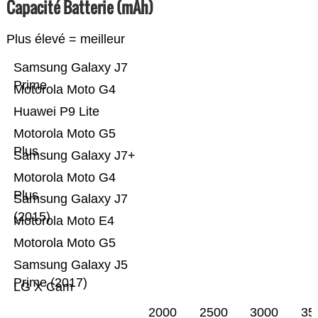
Capacité Batterie (mAh)
Plus élevé = meilleur
Samsung Galaxy J7
Prime
Motorola Moto G4
Huawei P9 Lite
Motorola Moto G5
Plus
Samsung Galaxy J7+
Motorola Moto G4
Plus
Samsung Galaxy J7
(2015)
Motorola Moto E4
Motorola Moto G5
Samsung Galaxy J5
Prime (2017)
LG X Cam
2000
2500
3000
35