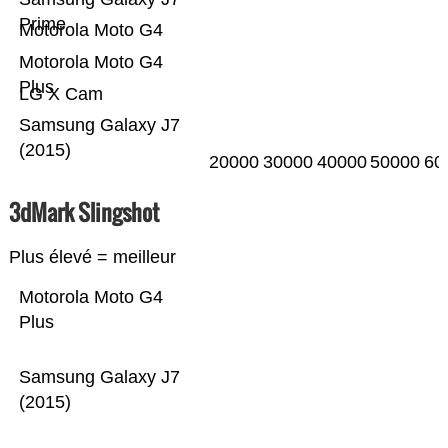
Prime
Motorola Moto G4
Motorola Moto G4
Plus
LG X Cam
Samsung Galaxy J7
(2015)
20000
30000
40000
50000
60
3dMark Slingshot
Plus élevé = meilleur
Motorola Moto G4
Plus
Samsung Galaxy J7
(2015)