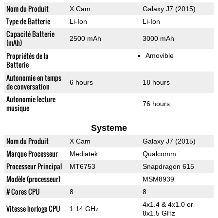
Nom du Produit
X Cam
Galaxy J7 (2015)
Type de Batterie
Li-Ion
Li-Ion
Capacité Batterie
2500 mAh
3000 mAh
(mAh)
Propriétés de la
Amovible
Batterie
Autonomie en temps
6 hours
18 hours
de conversation
Autonomie lecture
76 hours
musique
Systeme
Nom du Produit
X Cam
Galaxy J7 (2015)
Marque Processeur
Mediatek
Qualcomm
Processeur Principal
MT6753
Snapdragon 615
Modèle (processeur)
MSM8939
# Cores CPU
8
8
4x1.4 & 4x1.0 or
Vitesse horloge CPU
1.14 GHz
8x1.5 GHz