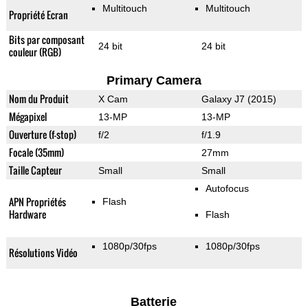
Multitouch
Multitouch
Propriété Ecran
Bits par composant
24 bit
24 bit
couleur (RGB)
Primary Camera
Nom du Produit
X Cam
Galaxy J7 (2015)
Mégapixel
13-MP
13-MP
Ouverture (f-stop)
f/2
f/1.9
Focale (35mm)
27mm
Taille Capteur
Small
Small
Autofocus
APN Propriétés
Flash
Hardware
Flash
1080p/30fps
1080p/30fps
Résolutions Vidéo
Batterie