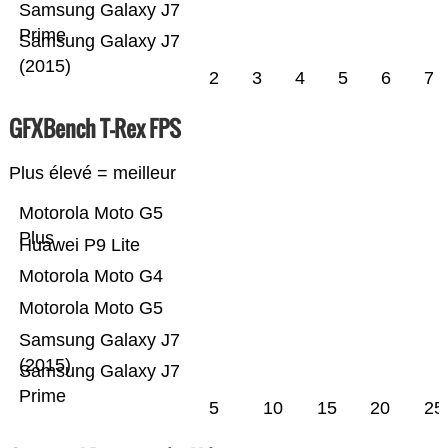
Samsung Galaxy J7
Prime
Samsung Galaxy J7
(2015)
2
3
4
5
6
7
GFXBench T-Rex FPS
Plus élevé = meilleur
Motorola Moto G5
Plus
Huawei P9 Lite
Motorola Moto G4
Motorola Moto G5
Samsung Galaxy J7
(2015)
Samsung Galaxy J7
Prime
5
10
15
20
25