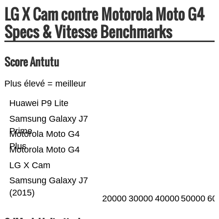
LG X Cam contre Motorola Moto G4
Specs & Vitesse Benchmarks
Score Antutu
Plus élevé = meilleur
Huawei P9 Lite
Samsung Galaxy J7
Prime
Motorola Moto G4
Plus
Motorola Moto G4
LG X Cam
Samsung Galaxy J7
(2015)
20000
30000
40000
50000
60