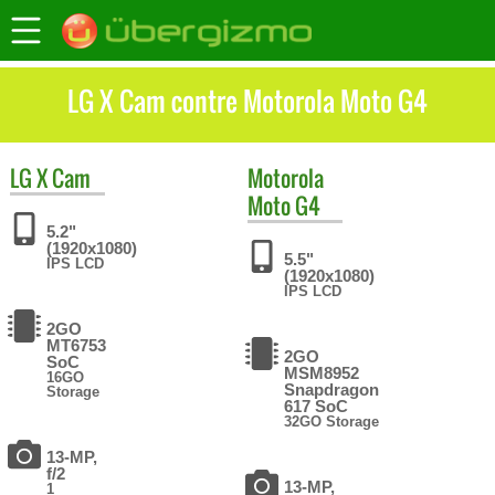
LG X Cam contre Motorola Moto G4
LG
X Cam
Motorola
Moto G4
5.2"
(1920x1080)
5.5"
IPS LCD
(1920x1080)
IPS LCD
2GO
MT6753
2GO
SoC
MSM8952
16GO
Snapdragon
Storage
617 SoC
32GO Storage
13-MP,
f/2
13-MP,
1