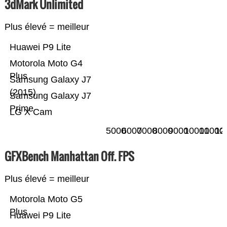
3dMark Unlimited
Plus élevé = meilleur
Huawei P9 Lite
Motorola Moto G4
Plus
Samsung Galaxy J7
(2015)
Samsung Galaxy J7
Prime
LG X Cam
5000
6000
7000
8000
9000
10000
11000
12
GFXBench Manhattan Off. FPS
Plus élevé = meilleur
Motorola Moto G5
Plus
Huawei P9 Lite