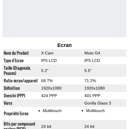
Ecran
Nom du Produit
X Cam
Moto G4
Type d'Ecran
IPS LCD
IPS LCD
Taille (Diagonale,
5.2"
5.5"
Pouces)
Ratio écran/appareil
68.7%
71.2%
Définition
1920x1080
1920x1080
Densité (PPP)
424 PPP
401 PPP
Verre
Gorilla Glass 3
Multitouch
Multitouch
Propriété Ecran
Bits par composant
24 bit
24 bit
couleur (RGB)