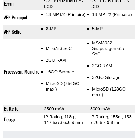
5.2" 1920x1080 IPS
5.5" 1920x1080 IPS
Ecran
LCD
LCD
13-MP f/2
(Primaire)
13-MP f/2
(Primaire)
APN Principal
8-MP
5-MP
APN Selfie
MSM8952
MT6753 SoC
Snapdragon 617
SoC
2GO RAM
2GO RAM
Processeur, Memoire
16GO Storage
32GO Storage
MicroSD (256GO
max.)
MicroSD (128GO
max.)
Batterie
2500 mAh
3000 mAh
IP Rating
, 118g
,
IP Rating
, 155g
, 153
Design
147.5x73.6x6.9 mm
x 76.6 x 9.8 mm