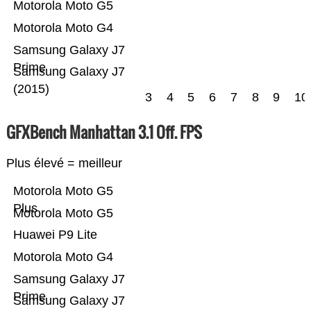
Motorola Moto G5
Motorola Moto G4
Samsung Galaxy J7
Prime
Samsung Galaxy J7
(2015)
3
4
5
6
7
8
9
10
GFXBench Manhattan 3.1 Off. FPS
Plus élevé = meilleur
Motorola Moto G5
Plus
Motorola Moto G5
Huawei P9 Lite
Motorola Moto G4
Samsung Galaxy J7
Prime
Samsung Galaxy J7