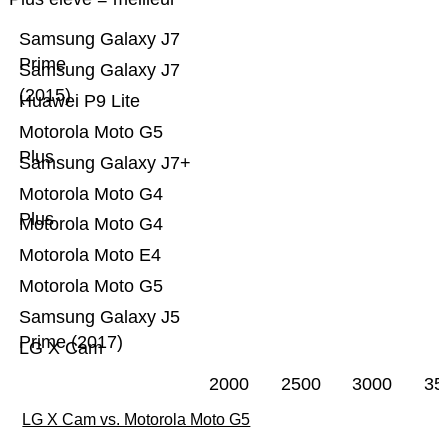
Samsung Galaxy J7
Prime
Samsung Galaxy J7
(2015)
Huawei P9 Lite
Motorola Moto G5
Plus
Samsung Galaxy J7+
Motorola Moto G4
Plus
Motorola Moto G4
Motorola Moto E4
Motorola Moto G5
Samsung Galaxy J5
Prime (2017)
LG X Cam
2000
2500
3000
35
LG X Cam vs. Motorola Moto G5