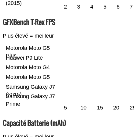
(2015)
2
3
4
5
6
7
GFXBench T-Rex FPS
Plus élevé = meilleur
Motorola Moto G5
Plus
Huawei P9 Lite
Motorola Moto G4
Motorola Moto G5
Samsung Galaxy J7
(2015)
Samsung Galaxy J7
Prime
5
10
15
20
25
Capacité Batterie (mAh)
Plus élevé = meilleur