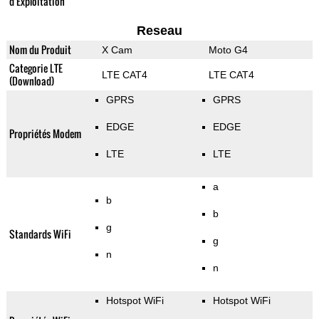
d'Exploitation
Reseau
Nom du Produit
X Cam
Moto G4
Categorie LTE
LTE CAT4
LTE CAT4
(Download)
GPRS
GPRS
EDGE
EDGE
Propriétés Modem
LTE
LTE
a
b
b
g
Standards WiFi
g
n
n
Hotspot WiFi
Hotspot WiFi