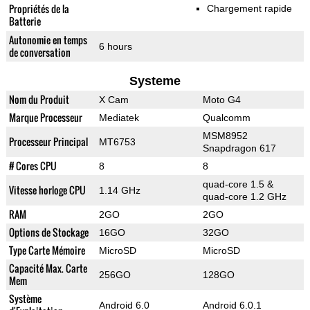
Propriétés de la
Chargement rapide
Batterie
Autonomie en temps
6 hours
de conversation
Systeme
Nom du Produit
X Cam
Moto G4
Marque Processeur
Mediatek
Qualcomm
MSM8952
Processeur Principal
MT6753
Snapdragon 617
# Cores CPU
8
8
quad-core 1.5 &
Vitesse horloge CPU
1.14 GHz
quad-core 1.2 GHz
RAM
2GO
2GO
Options de Stockage
16GO
32GO
Type Carte Mémoire
MicroSD
MicroSD
Capacité Max. Carte
256GO
128GO
Mem
Système
Android 6.0
Android 6.0.1