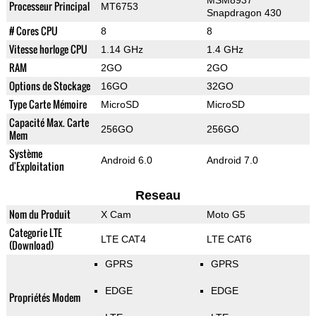
MSM8937
Processeur Principal
MT6753
Snapdragon 430
# Cores CPU
8
8
Vitesse horloge CPU
1.14 GHz
1.4 GHz
RAM
2GO
2GO
Options de Stockage
16GO
32GO
Type Carte Mémoire
MicroSD
MicroSD
Capacité Max. Carte
256GO
256GO
Mem
Système
Android 6.0
Android 7.0
d'Exploitation
Reseau
Nom du Produit
X Cam
Moto G5
Categorie LTE
LTE CAT4
LTE CAT6
(Download)
GPRS
GPRS
EDGE
EDGE
Propriétés Modem