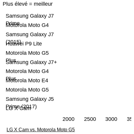
Plus élevé = meilleur
Samsung Galaxy J7
Prime
Motorola Moto G4
Samsung Galaxy J7
(2015)
Huawei P9 Lite
Motorola Moto G5
Plus
Samsung Galaxy J7+
Motorola Moto G4
Plus
Motorola Moto E4
Motorola Moto G5
Samsung Galaxy J5
Prime (2017)
LG X Cam
2000
2500
3000
35
LG X Cam vs. Motorola Moto G5