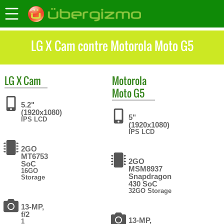
LG X Cam contre Motorola Moto G5
LG
X Cam
Motorola
Moto G5
5.2"
(1920x1080)
5"
IPS LCD
(1920x1080)
IPS LCD
2GO
MT6753
2GO
SoC
MSM8937
16GO
Snapdragon
Storage
430 SoC
32GO Storage
13-MP,
f/2
13-MP,
1