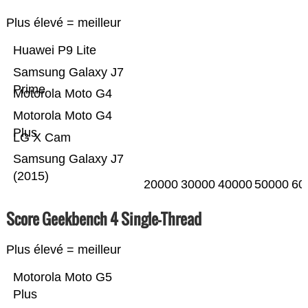
Plus élevé = meilleur
Huawei P9 Lite
Samsung Galaxy J7
Prime
Motorola Moto G4
Motorola Moto G4
Plus
LG X Cam
Samsung Galaxy J7
(2015)
20000
30000
40000
50000
60
Score Geekbench 4 Single-Thread
Plus élevé = meilleur
Motorola Moto G5
Plus