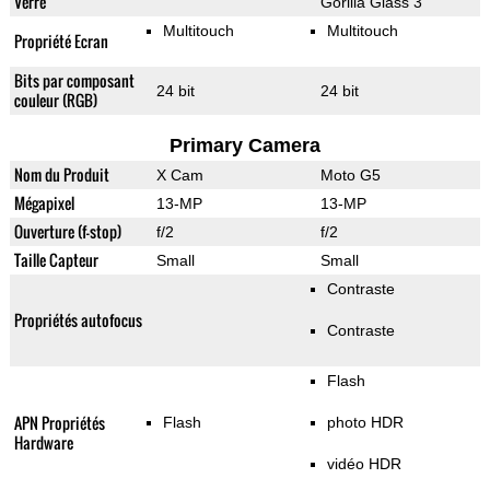
Verre
Gorilla Glass 3
Multitouch
Multitouch
Propriété Ecran
Bits par composant
24 bit
24 bit
couleur (RGB)
Primary Camera
Nom du Produit
X Cam
Moto G5
Mégapixel
13-MP
13-MP
Ouverture (f-stop)
f/2
f/2
Taille Capteur
Small
Small
Contraste
Propriétés autofocus
Contraste
Flash
APN Propriétés
Flash
photo HDR
Hardware
vidéo HDR