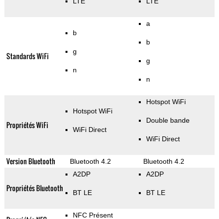
LTE
LTE
a
b
b
g
Standards WiFi
g
n
n
Hotspot WiFi
Hotspot WiFi
Double bande
Propriétés WiFi
WiFi Direct
WiFi Direct
Version Bluetooth
Bluetooth 4.2
Bluetooth 4.2
A2DP
A2DP
Propriétés Bluetooth
BT LE
BT LE
NFC Présent