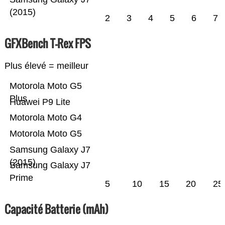
(2015)
2
3
4
5
6
7
GFXBench T-Rex FPS
Plus élevé = meilleur
Motorola Moto G5
Plus
Huawei P9 Lite
Motorola Moto G4
Motorola Moto G5
Samsung Galaxy J7
(2015)
Samsung Galaxy J7
Prime
5
10
15
20
25
Capacité Batterie (mAh)