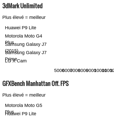
3dMark Unlimited
Plus élevé = meilleur
Huawei P9 Lite
Motorola Moto G4
Plus
Samsung Galaxy J7
(2015)
Samsung Galaxy J7
Prime
LG X Cam
5000
6000
7000
8000
9000
10000
11000
12
GFXBench Manhattan Off. FPS
Plus élevé = meilleur
Motorola Moto G5
Plus
Huawei P9 Lite