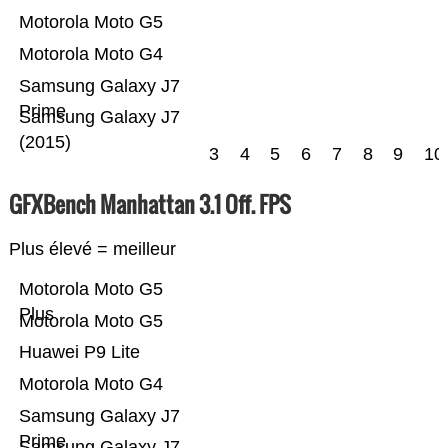
Motorola Moto G5
Motorola Moto G4
Samsung Galaxy J7
Prime
Samsung Galaxy J7
(2015)
3
4
5
6
7
8
9
10
GFXBench Manhattan 3.1 Off. FPS
Plus élevé = meilleur
Motorola Moto G5
Plus
Motorola Moto G5
Huawei P9 Lite
Motorola Moto G4
Samsung Galaxy J7
Prime
Samsung Galaxy J7