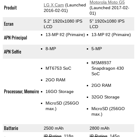
Motorola Moto G5
LG X Cam
(Launched
Produit
(Launched 2017-02-
2016-02-01)
01)
5.2" 1920x1080 IPS
5" 1920x1080 IPS
Ecran
LCD
LCD
13-MP f/2
(Primaire)
13-MP f/2
(Primaire)
APN Principal
8-MP
5-MP
APN Selfie
MSM8937
MT6753 SoC
Snapdragon 430
SoC
2GO RAM
2GO RAM
Processeur, Memoire
16GO Storage
32GO Storage
MicroSD (256GO
max.)
MicroSD (256GO
max.)
Batterie
2500 mAh
2800 mAh
IP Rating
, 118g
,
IP Rating
, 145g
,