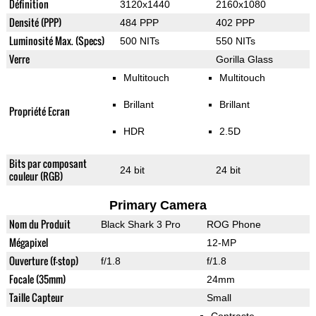
Définition
3120x1440
2160x1080
Densité (PPP)
484 PPP
402 PPP
Luminosité Max. (Specs)
500 NITs
550 NITs
Verre
Gorilla Glass
Multitouch
Multitouch
Brillant
Brillant
Propriété Ecran
HDR
2.5D
Bits par composant
24 bit
24 bit
couleur (RGB)
Primary Camera
Nom du Produit
Black Shark 3 Pro
ROG Phone
Mégapixel
12-MP
Ouverture (f-stop)
f/1.8
f/1.8
Focale (35mm)
24mm
Taille Capteur
Small