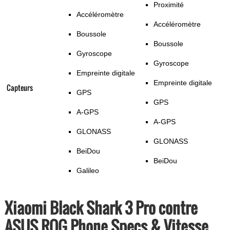
Proximité
Accéléromètre
Accéléromètre
Boussole
Boussole
Gyroscope
Gyroscope
Empreinte digitale
Empreinte digitale
Capteurs
GPS
GPS
A-GPS
A-GPS
GLONASS
GLONASS
BeiDou
BeiDou
Galileo
Xiaomi Black Shark 3 Pro contre
ASUS ROG Phone Specs & Vitesse