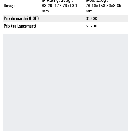
IP Rating
, 253g
,
IP68, 200g
,
Design
83.29x177.79x10.1
76.16x158.83x8.65
mm
mm
Prix du marché (USD)
$1200
Prix (au Lancement)
$1200