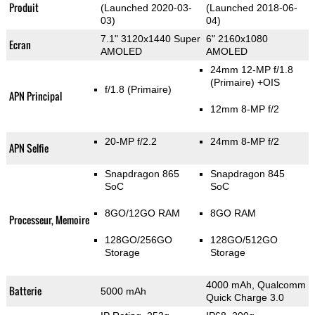
Produit
(Launched 2020-03-
(Launched 2018-06-
03)
04)
7.1" 3120x1440 Super
6" 2160x1080
Ecran
AMOLED
AMOLED
24mm 12-MP f/1.8
(Primaire)
+OIS
f/1.8
(Primaire)
APN Principal
12mm 8-MP f/2
20-MP f/2.2
24mm 8-MP f/2
APN Selfie
Snapdragon 865
Snapdragon 845
SoC
SoC
8GO/12GO RAM
8GO RAM
Processeur, Memoire
128GO/256GO
128GO/512GO
Storage
Storage
4000 mAh, Qualcomm
Batterie
5000 mAh
Quick Charge 3.0