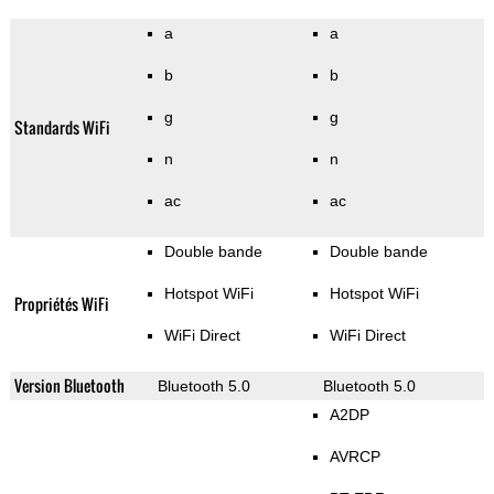
a
a
b
b
g
g
Standards WiFi
n
n
ac
ac
Double bande
Double bande
Hotspot WiFi
Hotspot WiFi
Propriétés WiFi
WiFi Direct
WiFi Direct
Version Bluetooth
Bluetooth 5.0
Bluetooth 5.0
A2DP
AVRCP