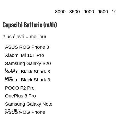
8000
8500
9000
9500
10
Capacité Batterie (mAh)
Plus élevé = meilleur
ASUS ROG Phone 3
Xiaomi Mi 10T Pro
Samsung Galaxy S20
Ultra
Xiaomi Black Shark 3
Pro
Xiaomi Black Shark 3
POCO F2 Pro
OnePlus 8 Pro
Samsung Galaxy Note
20 Ultra
ASUS ROG Phone