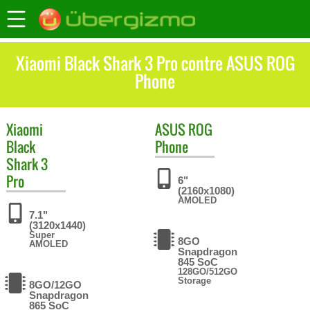
Xiaomi Black Shark 3 Pro contre ASUS ROG
Phone
Xiaomi
ASUS
ROG
Black
Phone
Shark 3
Pro
6"
(2160x1080)
AMOLED
7.1"
(3120x1440)
Super
8GO
AMOLED
Snapdragon
845 SoC
128GO/512GO
Storage
8GO/12GO
Snapdragon
865 SoC