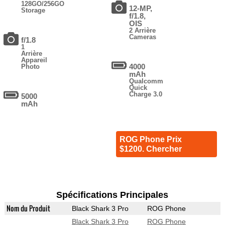
128GO/256GO
12-MP,
Storage
f/1.8,
OIS
2 Arrière
Cameras
f/1.8
1
Arrière
Appareil
4000
Photo
mAh
Qualcomm
Quick
Charge 3.0
5000
mAh
ROG Phone Prix
$1200. Chercher
Spécifications Principales
Nom du Produit
Black Shark 3 Pro
ROG Phone
Black Shark 3 Pro
ROG Phone