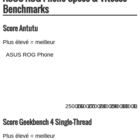
Benchmarks
Score Antutu
Plus élevé = meilleur
ASUS ROG Phone
250000
260000
270000
280000
290000
300000
31
Score Geekbench 4 Single-Thread
Plus élevé = meilleur