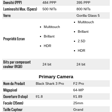
Densité (PPP)
484 PPP
395 PPP
Luminosité Max. (Specs)
500 NITs
800 NITs
Verre
Gorilla Glass 5
Multitouch
Multitouch
Brillant
Brillant
Propriété Ecran
2.5D
HDR
HDR
Bits par composant
24 bit
24 bit
couleur (RGB)
Primary Camera
Nom du Produit
Black Shark 3 Pro
F2 Pro
Mégapixel
64-MP
Ouverture (f-stop)
f/1.8
f/1.89
Focale (35mm)
25mm
Taille Capteur
Grand