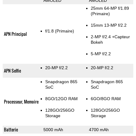
AMOLED
AMOLED
25mm 64-MP f/1.89
(Primaire)
15mm 13-MP f/2.2
f/1.8
(Primaire)
APN Principal
2-MP f/2.4
+Capteur
Bokeh
5-MP f/2.2
20-MP f/2.2
20-MP f/2.2
APN Selfie
Snapdragon 865
Snapdragon 865
SoC
SoC
8GO/12GO RAM
6GO/8GO RAM
Processeur, Memoire
128GO/256GO
128GO/256GO
Storage
Storage
Batterie
5000 mAh
4700 mAh