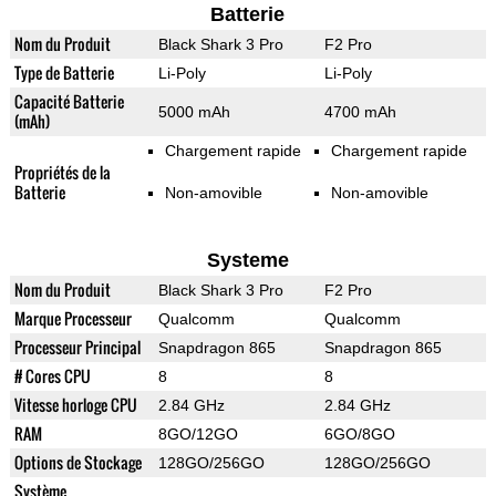
Batterie
Nom du Produit
Black Shark 3 Pro
F2 Pro
Type de Batterie
Li-Poly
Li-Poly
Capacité Batterie
5000 mAh
4700 mAh
(mAh)
Chargement rapide
Chargement rapide
Propriétés de la
Batterie
Non-amovible
Non-amovible
Systeme
Nom du Produit
Black Shark 3 Pro
F2 Pro
Marque Processeur
Qualcomm
Qualcomm
Processeur Principal
Snapdragon 865
Snapdragon 865
# Cores CPU
8
8
Vitesse horloge CPU
2.84 GHz
2.84 GHz
RAM
8GO/12GO
6GO/8GO
Options de Stockage
128GO/256GO
128GO/256GO
Système