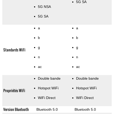
5G SA
5G NSA
5G SA
a
a
b
b
g
g
Standards WiFi
n
n
ac
ac
Double bande
Double bande
Hotspot WiFi
Hotspot WiFi
Propriétés WiFi
WiFi Direct
WiFi Direct
Version Bluetooth
Bluetooth 5.0
Bluetooth 5.0