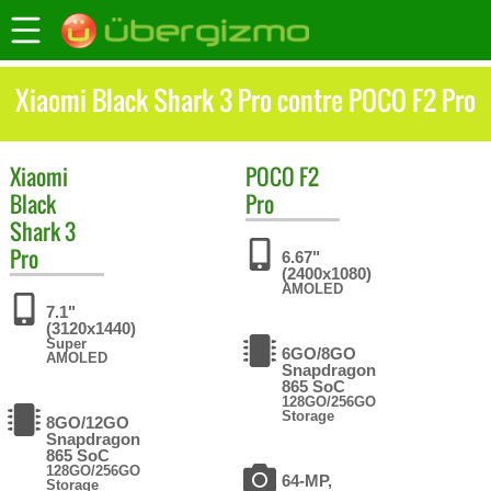
Xiaomi Black Shark 3 Pro contre POCO F2 Pro
Xiaomi
POCO
F2
Black
Pro
Shark 3
Pro
6.67"
(2400x1080)
AMOLED
7.1"
(3120x1440)
Super
6GO/8GO
AMOLED
Snapdragon
865 SoC
128GO/256GO
Storage
8GO/12GO
Snapdragon
865 SoC
128GO/256GO
64-MP,
Storage