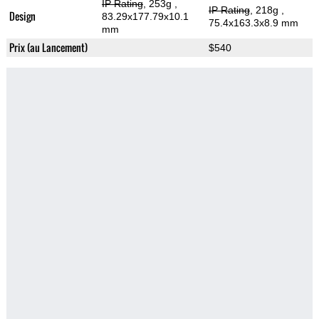
IP Rating
, 253g
,
IP Rating
, 218g
,
Design
83.29x177.79x10.1
75.4x163.3x8.9 mm
mm
Prix (au Lancement)
$540