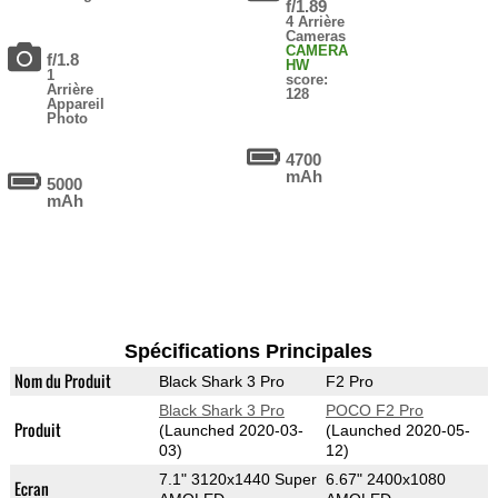
f/1.89
4 Arrière
Cameras
CAMERA
f/1.8
HW
1
score:
Arrière
128
Appareil
Photo
4700
mAh
5000
mAh
Spécifications Principales
Nom du Produit
Black Shark 3 Pro
F2 Pro
Black Shark 3 Pro
POCO F2 Pro
Produit
(Launched 2020-03-
(Launched 2020-05-
03)
12)
7.1" 3120x1440 Super
6.67" 2400x1080
Ecran