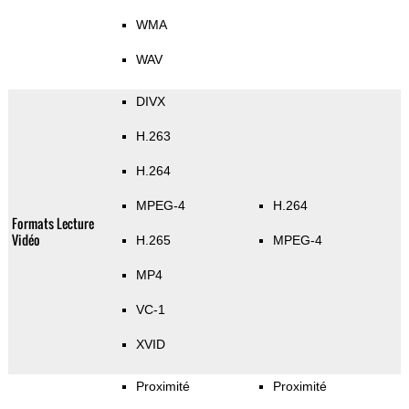
WMA
WAV
DIVX
H.263
H.264
MPEG-4
H.264
Formats Lecture
Vidéo
H.265
MPEG-4
MP4
VC-1
XVID
Proximité
Proximité