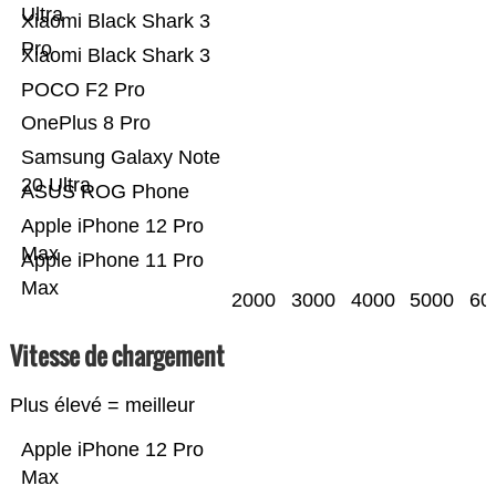
Ultra
Xiaomi Black Shark 3
Pro
Xiaomi Black Shark 3
POCO F2 Pro
OnePlus 8 Pro
Samsung Galaxy Note
20 Ultra
ASUS ROG Phone
Apple iPhone 12 Pro
Max
Apple iPhone 11 Pro
Max
2000
3000
4000
5000
60
Vitesse de chargement
Plus élevé = meilleur
Apple iPhone 12 Pro
Max