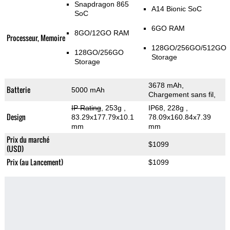
Snapdragon 865
A14 Bionic SoC
SoC
6GO RAM
8GO/12GO RAM
Processeur, Memoire
128GO/256GO/512GO
128GO/256GO
Storage
Storage
3678 mAh,
Batterie
5000 mAh
Chargement sans fil,
IP Rating
, 253g
,
IP68, 228g
,
Design
83.29x177.79x10.1
78.09x160.84x7.39
mm
mm
Prix du marché
$1099
(USD)
Prix (au Lancement)
$1099