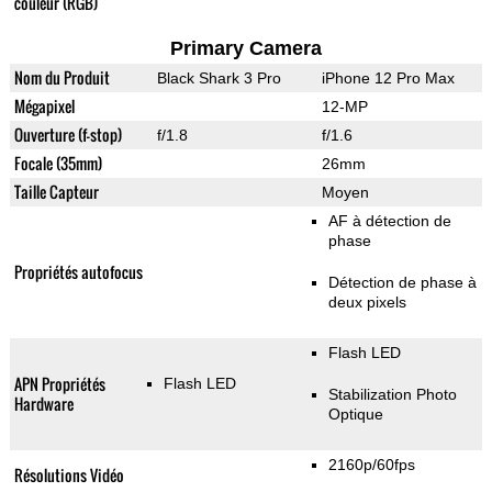
couleur (RGB)
Primary Camera
Nom du Produit
Black Shark 3 Pro
iPhone 12 Pro Max
Mégapixel
12-MP
Ouverture (f-stop)
f/1.8
f/1.6
Focale (35mm)
26mm
Taille Capteur
Moyen
AF à détection de
phase
Propriétés autofocus
Détection de phase à
deux pixels
Flash LED
APN Propriétés
Flash LED
Stabilization Photo
Hardware
Optique
2160p/60fps
Résolutions Vidéo