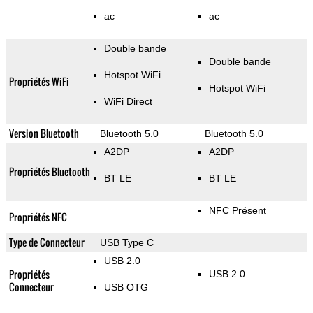
ac
ac
Double bande
Double bande
Hotspot WiFi
Propriétés WiFi
Hotspot WiFi
WiFi Direct
Version Bluetooth
Bluetooth 5.0
Bluetooth 5.0
A2DP
A2DP
Propriétés Bluetooth
BT LE
BT LE
NFC Présent
Propriétés NFC
Type de Connecteur
USB Type C
USB 2.0
Propriétés
USB 2.0
Connecteur
USB OTG