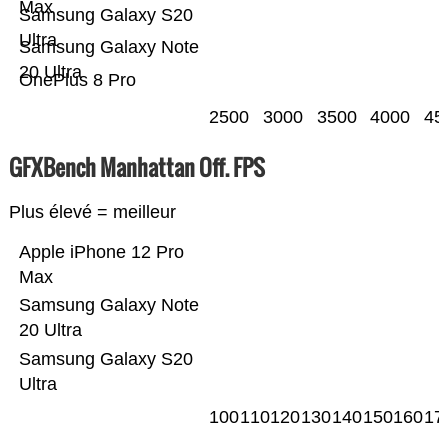
Max
Samsung Galaxy S20
Ultra
Samsung Galaxy Note
20 Ultra
OnePlus 8 Pro
2500
3000
3500
4000
45
GFXBench Manhattan Off. FPS
Plus élevé = meilleur
Apple iPhone 12 Pro
Max
Samsung Galaxy Note
20 Ultra
Samsung Galaxy S20
Ultra
100
110
120
130
140
150
160
17