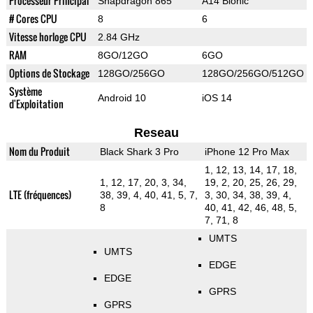
Processeur Principal
Snapdragon 865
A14 Bionic
# Cores CPU
8
6
Vitesse horloge CPU
2.84 GHz
RAM
8GO/12GO
6GO
Options de Stockage
128GO/256GO
128GO/256GO/512GO
Système
Android 10
iOS 14
d'Exploitation
Reseau
Nom du Produit
Black Shark 3 Pro
iPhone 12 Pro Max
1, 12, 13, 14, 17, 18,
1, 12, 17, 20, 3, 34,
19, 2, 20, 25, 26, 29,
LTE (fréquences)
38, 39, 4, 40, 41, 5, 7,
3, 30, 34, 38, 39, 4,
8
40, 41, 42, 46, 48, 5,
7, 71, 8
UMTS
UMTS
EDGE
EDGE
GPRS
GPRS