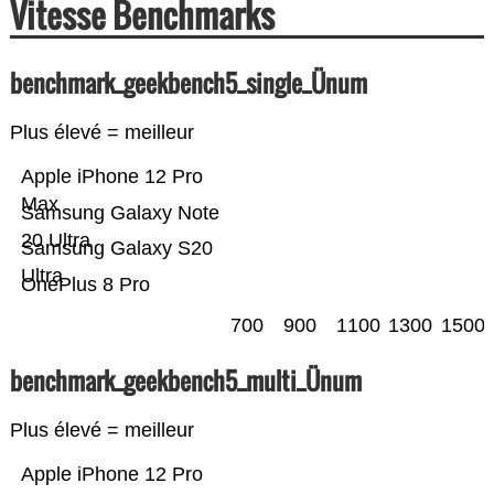
Vitesse Benchmarks
benchmark_geekbench5_single_Ünum
Plus élevé = meilleur
Apple iPhone 12 Pro
Max
Samsung Galaxy Note
20 Ultra
Samsung Galaxy S20
Ultra
OnePlus 8 Pro
700
900
1100
1300
1500
benchmark_geekbench5_multi_Ünum
Plus élevé = meilleur
Apple iPhone 12 Pro