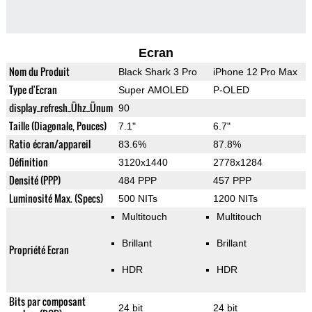
Ecran
Nom du Produit
Black Shark 3 Pro
iPhone 12 Pro Max
Type d'Ecran
Super AMOLED
P-OLED
display_refresh_Ühz_Ünum
90
Taille (Diagonale, Pouces)
7.1"
6.7"
Ratio écran/appareil
83.6%
87.8%
Définition
3120x1440
2778x1284
Densité (PPP)
484 PPP
457 PPP
Luminosité Max. (Specs)
500 NITs
1200 NITs
Multitouch
Multitouch
Brillant
Brillant
Propriété Ecran
HDR
HDR
Bits par composant
24 bit
24 bit