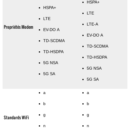
HSPA+
HSPA+
LTE
LTE
LTE-A
Propriétés Modem
EV-DO A
EV-DO A
TD-SCDMA
TD-SCDMA
TD-HSDPA
TD-HSDPA
5G NSA
5G NSA
5G SA
5G SA
a
a
b
b
g
g
Standards WiFi
n
n