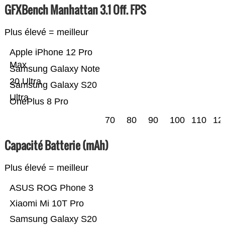
GFXBench Manhattan 3.1 Off. FPS
Plus élevé = meilleur
Apple iPhone 12 Pro
Max
Samsung Galaxy Note
20 Ultra
Samsung Galaxy S20
Ultra
OnePlus 8 Pro
70
80
90
100
110
12
Capacité Batterie (mAh)
Plus élevé = meilleur
ASUS ROG Phone 3
Xiaomi Mi 10T Pro
Samsung Galaxy S20