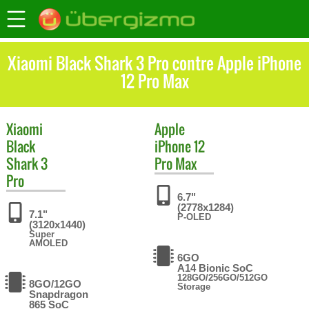
Xiaomi Black Shark 3 Pro contre Apple iPhone
12 Pro Max
Xiaomi
Apple
Black
iPhone 12
Shark 3
Pro Max
Pro
6.7"
(2778x1284)
7.1"
P-OLED
(3120x1440)
Super
AMOLED
6GO
A14 Bionic SoC
128GO/256GO/512GO
8GO/12GO
Storage
Snapdragon
865 SoC