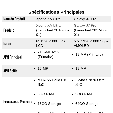
Spécifications Principales
Nom du Produit
Xperia XA Ultra
Galaxy J7 Pro
Xperia XA Ultra
Galaxy J7 Pro
Produit
(Launched 2016-05-
(Launched 2017-06-
01)
01)
6" 1920x1080 IPS
5.5" 1920x1080 Super
Ecran
LCD
AMOLED
21.5-MP f/2.2
13-MP
(Primaire)
APN Principal
(Primaire)
16-MP
13-MP
APN Selfie
MT6755 Helio P10
Exynos 7870 Octa
SoC
SoC
3GO RAM
3GO RAM
Processeur, Memoire
16GO Storage
64GO Storage