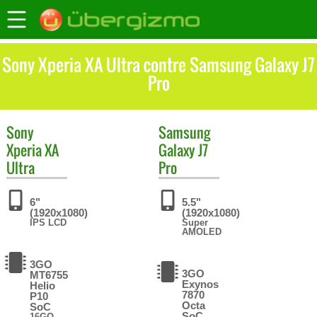
Sony Xperia XA Ultra contre Samsung Galaxy J7
Pro
Sony
Samsung
Xperia XA
Galaxy J7
Ultra
Pro
6"
5.5"
(1920x1080)
(1920x1080)
IPS LCD
Super
AMOLED
3GO
3GO
MT6755
Exynos
Helio
7870
P10
Octa
SoC
SoC
16GO