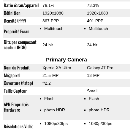
Ratio écran/appareil
76.1%
73.3%
Définition
1920x1080
1920x1080
Densité (PPP)
367 PPP
401 PPP
Multitouch
Multitouch
Propriété Ecran
Bits par composant
24 bit
24 bit
couleur (RGB)
Primary Camera
Nom du Produit
Xperia XA Ultra
Galaxy J7 Pro
Mégapixel
21.5-MP
13-MP
Ouverture (f-stop)
f/2.2
Taille Capteur
Small
Flash
Flash
APN Propriétés
Hardware
photo HDR
photo HDR
1080p/30fps
1080p/30fps
Résolutions Vidéo