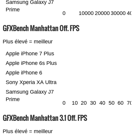
Samsung Galaxy J7
Prime
0
10000
20000
30000
40
GFXBench Manhattan Off. FPS
Plus élevé = meilleur
Apple iPhone 7 Plus
Apple iPhone 6s Plus
Apple iPhone 6
Sony Xperia XA Ultra
Samsung Galaxy J7
Prime
0
10
20
30
40
50
60
70
GFXBench Manhattan 3.1 Off. FPS
Plus élevé = meilleur