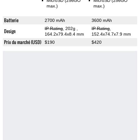
MicroSD (256GO
MicroSD (256GO
max.)
max.)
Batterie
2700 mAh
3600 mAh
IP Rating
, 202g
,
IP Rating
,
Design
164.2x79.4x8.4 mm
152.4x74.7x7.9 mm
Prix du marché (USD)
$190
$420