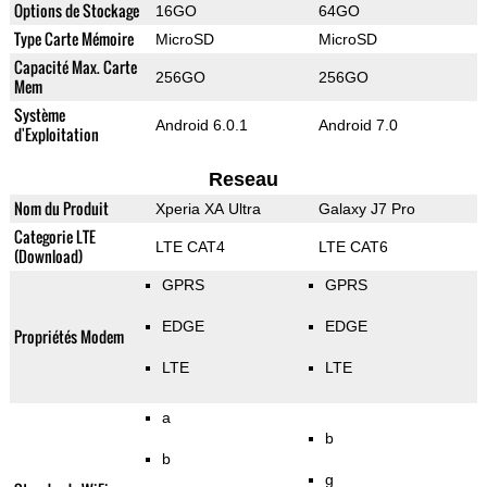
Options de Stockage
16GO
64GO
Type Carte Mémoire
MicroSD
MicroSD
Capacité Max. Carte
256GO
256GO
Mem
Système
Android 6.0.1
Android 7.0
d'Exploitation
Reseau
Nom du Produit
Xperia XA Ultra
Galaxy J7 Pro
Categorie LTE
LTE CAT4
LTE CAT6
(Download)
GPRS
GPRS
EDGE
EDGE
Propriétés Modem
LTE
LTE
a
b
b
g