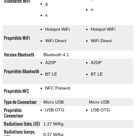
Standards WiFi
g
n
n
Hotspot WiFi
Hotspot WiFi
Propriétés WiFi
WiFi Direct
WiFi Direct
Version Bluetooth
Bluetooth 4.1
A2DP
A2DP
Propriétés Bluetooth
BT LE
BT LE
NFC Présent
Propriétés NFC
Type de Connecteur
Micro USB
Micro USB
Propriétés
USB OTG
USB OTG
Connecteur
Radiations (tete, US)
1.27 W/Kg
Radiations (corps,
0.37 W/Kg