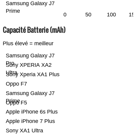
Samsung Galaxy J7
Prime
0
50
100
15
Capacité Batterie (mAh)
Plus élevé = meilleur
Samsung Galaxy J7
Pro
Sony XPERIA XA2
Ultra
Sony Xperia XA1 Plus
Oppo F7
Samsung Galaxy J7
Prime
Oppo F5
Apple iPhone 6s Plus
Apple iPhone 7 Plus
Sony XA1 Ultra