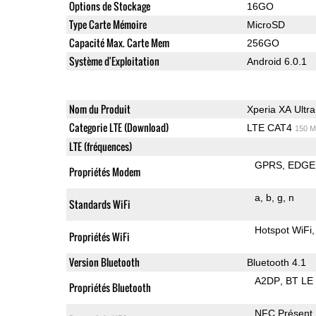
Options de Stockage
16GO
Type Carte Mémoire
MicroSD
Capacité Max. Carte Mem
256GO
Système d'Exploitation
Android 6.0.1
Nom du Produit
Xperia XA Ultra
Categorie LTE (Download)
LTE CAT4
150 M
LTE (fréquences)
GPRS
EDGE
Propriétés Modem
a
b
g
n
Standards WiFi
Hotspot WiFi
Propriétés WiFi
Version Bluetooth
Bluetooth 4.1
A2DP
BT LE
Propriétés Bluetooth
NFC Présent