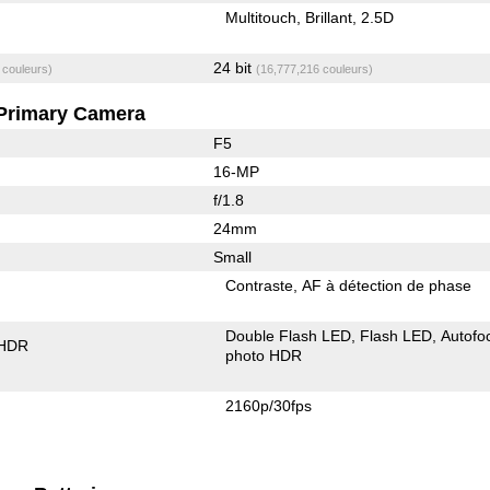
Multitouch
Brillant
2.5D
24 bit
 couleurs)
(16,777,216 couleurs)
Primary Camera
F5
16-MP
f/1.8
24mm
Small
Contraste
AF à détection de phase
Double Flash LED
Flash LED
Autofo
 HDR
photo HDR
2160p/30fps