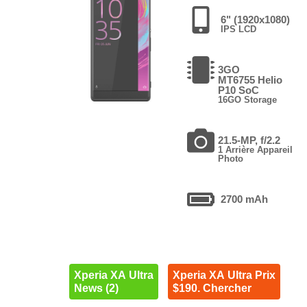
6" (1920x1080)
IPS LCD
3GO
MT6755 Helio
P10 SoC
16GO Storage
21.5-MP, f/2.2
1 Arrière Appareil
Photo
2700 mAh
Xperia XA Ultra
Xperia XA Ultra Prix
News (2)
$190. Chercher