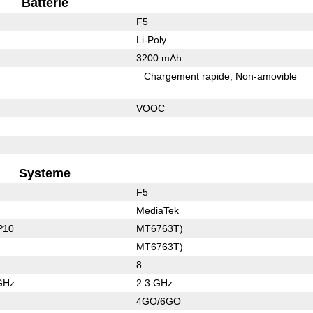
Batterie
F5
Li-Poly
3200 mAh
Chargement rapide
Non-amovible
VOOC
Systeme
F5
MediaTek
P10
MT6763T)
MT6763T)
8
GHz
2.3 GHz
4GO/6GO