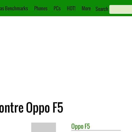
as Benchmarks
Phones
PCs
HOT!
More
Search
contre Oppo F5
Oppo
F5