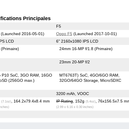
fications Principales
F5
(Launched 2016-05-01)
Oppo F5
(Launched 2017-10-01)
IPS LCD
6" 2160x1080 IPS LCD
2
(Primaire)
24mm 16-MP f/1.8
(Primaire)
23mm 20-MP f/2
o P10 SoC
3GO RAM
16GO
MT6763T) SoC
4GO/6GO RAM
roSD (256GO max.)
32GO/64GO Storage
MicroSDXC
3200 mAh, VOOC
g
, 164.2x79.4x8.4 mm
IP Rating
, 152g
, 76x156.5x7.5 m
(7.1oz)
(5.4oz)
inches)
(2.99 x 6.16 x 0.30 inches)