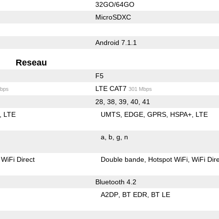
32GO/64GO
MicroSDXC
Android 7.1.1
Reseau
F5
LTE CAT7
bps
301 Mbps
28, 38, 39, 40, 41
LTE
UMTS
EDGE
GPRS
HSPA+
LTE
a
b
g
n
WiFi Direct
Double bande
Hotspot WiFi
WiFi Dir
Bluetooth 4.2
A2DP
BT EDR
BT LE