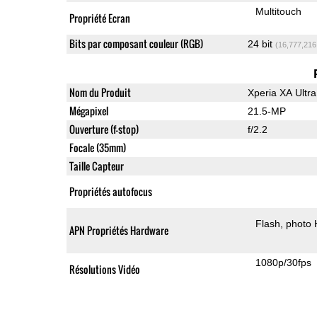
Multitouch
Propriété Ecran
Bits par composant couleur (RGB)
24 bit
(16,777,216
Nom du Produit
Xperia XA Ultra
Mégapixel
21.5-MP
Ouverture (f-stop)
f/2.2
Focale (35mm)
Taille Capteur
Propriétés autofocus
Flash
photo
APN Propriétés Hardware
1080p/30fps
Résolutions Vidéo