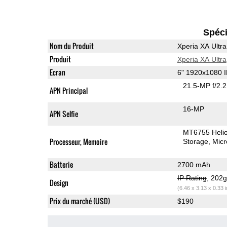
Spéci
Nom du Produit
Xperia XA Ultra
Produit
Xperia XA Ultra
Ecran
6" 1920x1080 
21.5-MP f/2.
APN Principal
16-MP
APN Selfie
MT6755 Heli
Processeur, Memoire
Storage
Mic
Batterie
2700 mAh
IP Rating
, 202
Design
(6.46 x 3.13 x 0.33 
Prix du marché (USD)
$190