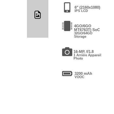
6" (2160x1080)
IPS LCD
4GO/6GO
MT6763T) SoC
32GO/64GO
Storage
16-MP, f/1.8
1 Arrière Appareil
Photo
3200 mAh
VOOC