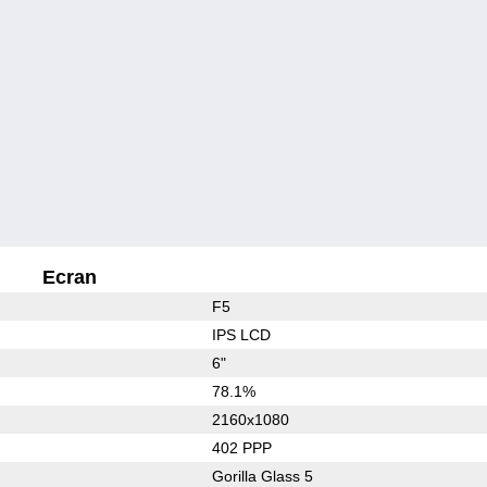
Ecran
F5
IPS LCD
6"
78.1%
2160x1080
402 PPP
Gorilla Glass 5