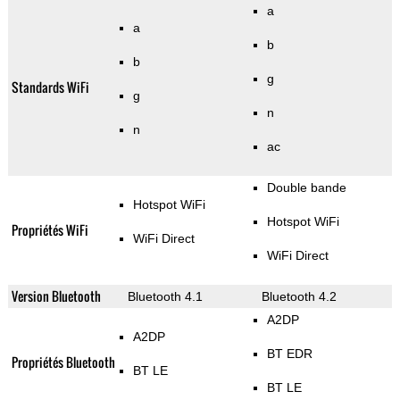
a
a
b
b
g
Standards WiFi
g
n
n
ac
Double bande
Hotspot WiFi
Hotspot WiFi
Propriétés WiFi
WiFi Direct
WiFi Direct
Version Bluetooth
Bluetooth 4.1
Bluetooth 4.2
A2DP
A2DP
BT EDR
Propriétés Bluetooth
BT LE
BT LE