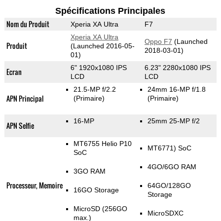
Spécifications Principales
Nom du Produit
Xperia XA Ultra
F7
Xperia XA Ultra
Oppo F7
(Launched
Produit
(Launched 2016-05-
2018-03-01)
01)
6" 1920x1080 IPS
6.23" 2280x1080 IPS
Ecran
LCD
LCD
21.5-MP f/2.2
24mm 16-MP f/1.8
APN Principal
(Primaire)
(Primaire)
16-MP
25mm 25-MP f/2
APN Selfie
MT6755 Helio P10
MT6771) SoC
SoC
4GO/6GO RAM
3GO RAM
Processeur, Memoire
64GO/128GO
16GO Storage
Storage
MicroSD (256GO
MicroSDXC
max.)