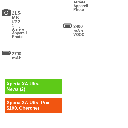
Arrière
Appareil
Photo
21.5-
MP,
f/2.2
1
3400
Arrière
mAh
Appareil
VOOC
Photo
2700
mAh
Xperia XA Ultra
News (2)
Xperia XA Ultra Prix
$190. Chercher