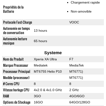
Chargement rapide
Propriétés de la
Batterie
Non-amovible
Protocole Fast-Charge
VOOC
Autonomie en temps
13 hours
de conversation
Autonomie lecture
65 hours
musique
Systeme
Nom du Produit
Xperia XA Ultra
F7
Marque Processeur
Mediatek
MediaTek
Processeur Principal
MT6755 Helio P10
MT6771)
Modèle (processeur)
MT6771)
# Cores CPU
8
8
Vitesse horloge CPU
4x2.0 & 4x1.0 GHz
2 GHz
RAM
3GO
4GO/6GO
Options de Stockage
16GO
64GO/128GO