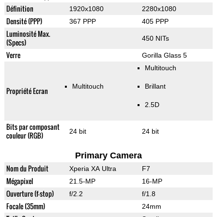
Définition
1920x1080
2280x1080
Densité (PPP)
367 PPP
405 PPP
Luminosité Max.
450 NITs
(Specs)
Verre
Gorilla Glass 5
Multitouch
Multitouch
Brillant
Propriété Ecran
2.5D
Bits par composant
24 bit
24 bit
couleur (RGB)
Primary Camera
Nom du Produit
Xperia XA Ultra
F7
Mégapixel
21.5-MP
16-MP
Ouverture (f-stop)
f/2.2
f/1.8
Focale (35mm)
24mm