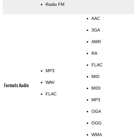
Radio FM
AAC
3GA
AMR
RA
FLAC
MP3
MID
WAV
Formats Audio
MIDI
FLAC
MP3
OGA
OGG
WMA