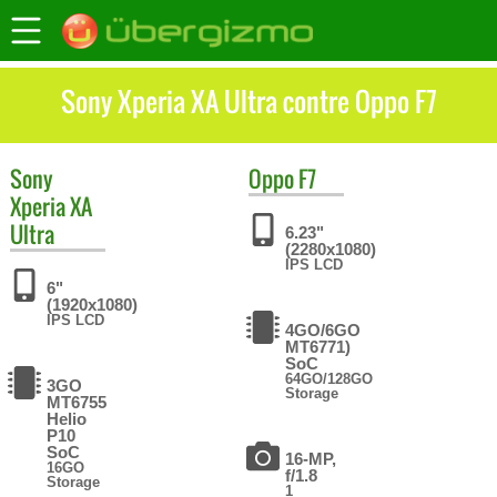
Sony Xperia XA Ultra contre Oppo F7
Sony
Oppo
F7
Xperia XA
Ultra
6.23"
(2280x1080)
IPS LCD
6"
(1920x1080)
IPS LCD
4GO/6GO
MT6771)
SoC
64GO/128GO
3GO
Storage
MT6755
Helio
P10
SoC
16-MP,
16GO
f/1.8
Storage
1