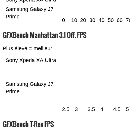
Samsung Galaxy J7
Prime
0
10
20
30
40
50
60
70
GFXBench Manhattan 3.1 Off. FPS
Plus élevé = meilleur
Sony Xperia XA Ultra
Samsung Galaxy J7
Prime
2.5
3
3.5
4
4.5
5
GFXBench T-Rex FPS