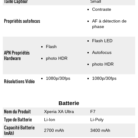
Taille Capteur
Small
Contraste
Propriétés autofocus
AF à détection de
phase
Flash LED
Flash
APN Propriétés
Autofocus
Hardware
photo HDR
photo HDR
1080p/30fps
1080p/30fps
Résolutions Vidéo
Batterie
Nom du Produit
Xperia XA Ultra
F7
Type de Batterie
Li-Ion
Li-Poly
Capacité Batterie
2700 mAh
3400 mAh
(mAh)