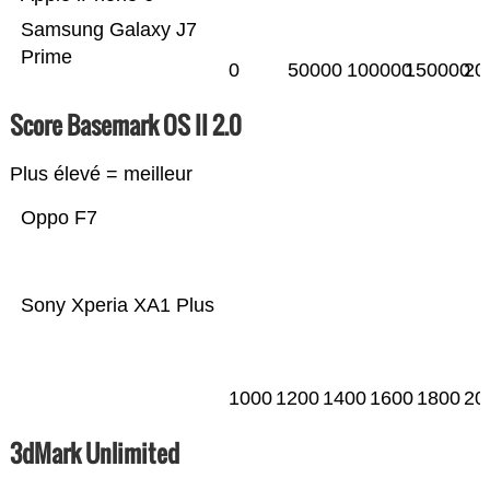
Samsung Galaxy J7
Prime
0
50000
100000
150000
20
Score Basemark OS II 2.0
Plus élevé = meilleur
Oppo F7
Sony Xperia XA1 Plus
1000
1200
1400
1600
1800
20
3dMark Unlimited