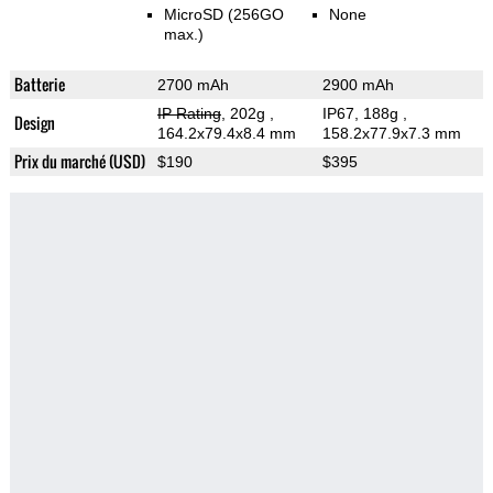
MicroSD (256GO
None
max.)
Batterie
2700 mAh
2900 mAh
IP Rating
, 202g
,
IP67, 188g
,
Design
164.2x79.4x8.4 mm
158.2x77.9x7.3 mm
Prix du marché (USD)
$190
$395