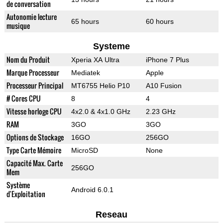
de conversation
Autonomie lecture
65 hours
60 hours
musique
Systeme
Nom du Produit
Xperia XA Ultra
iPhone 7 Plus
Marque Processeur
Mediatek
Apple
Processeur Principal
MT6755 Helio P10
A10 Fusion
# Cores CPU
8
4
Vitesse horloge CPU
4x2.0 & 4x1.0 GHz
2.23 GHz
RAM
3GO
3GO
Options de Stockage
16GO
256GO
Type Carte Mémoire
MicroSD
None
Capacité Max. Carte
256GO
Mem
Système
Android 6.0.1
d'Exploitation
Reseau