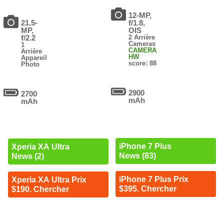
12-MP,
21.5-
f/1.8,
MP,
OIS
f/2.2
2 Arrière
Cameras
1
CAMERA
Arrière
HW
Appareil
score: 88
Photo
2900
2700
mAh
mAh
iPhone 7 Plus
Xperia XA Ultra
News (83)
News (2)
iPhone 7 Plus Prix
Xperia XA Ultra Prix
$395. Chercher
$190. Chercher