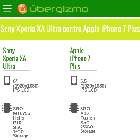
Sony Xperia XA Ultra contre Apple iPhone 7 Plus
Sony
Apple
Xperia XA
iPhone 7
Ultra
Plus
6"
5.5"
(1920x1080)
(1920x1080)
IPS LCD
IPS LCD
3GO
3GO
MT6755
A10
Helio
Fusion
P10
SoC
SoC
256GO
Storage
16GO
Storage