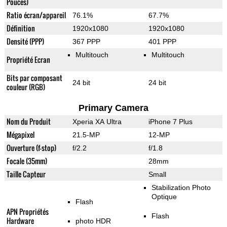
Pouces)
Ratio écran/appareil
76.1%
67.7%
Définition
1920x1080
1920x1080
Densité (PPP)
367 PPP
401 PPP
Multitouch
Multitouch
Propriété Ecran
Bits par composant
24 bit
24 bit
couleur (RGB)
Primary Camera
Nom du Produit
Xperia XA Ultra
iPhone 7 Plus
Mégapixel
21.5-MP
12-MP
Ouverture (f-stop)
f/2.2
f/1.8
Focale (35mm)
28mm
Taille Capteur
Small
Stabilization Photo
Optique
Flash
APN Propriétés
Flash
Hardware
photo HDR