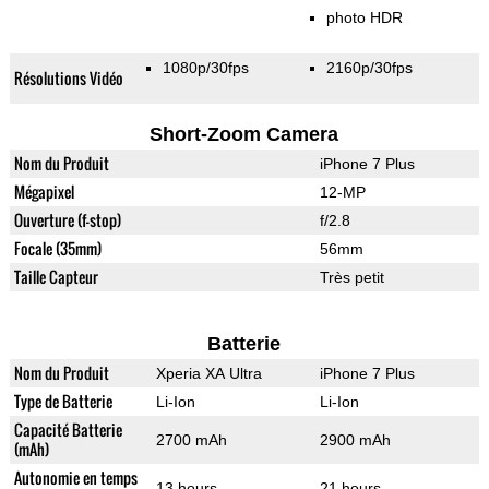
photo HDR
1080p/30fps
2160p/30fps
Résolutions Vidéo
Short-Zoom Camera
Nom du Produit
iPhone 7 Plus
Mégapixel
12-MP
Ouverture (f-stop)
f/2.8
Focale (35mm)
56mm
Taille Capteur
Très petit
Batterie
Nom du Produit
Xperia XA Ultra
iPhone 7 Plus
Type de Batterie
Li-Ion
Li-Ion
Capacité Batterie
2700 mAh
2900 mAh
(mAh)
Autonomie en temps
13 hours
21 hours