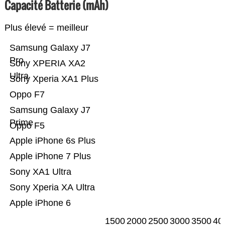
Capacité Batterie (mAh)
Plus élevé = meilleur
Samsung Galaxy J7
Pro
Sony XPERIA XA2
Ultra
Sony Xperia XA1 Plus
Oppo F7
Samsung Galaxy J7
Prime
Oppo F5
Apple iPhone 6s Plus
Apple iPhone 7 Plus
Sony XA1 Ultra
Sony Xperia XA Ultra
Apple iPhone 6
1500
2000
2500
3000
3500
40