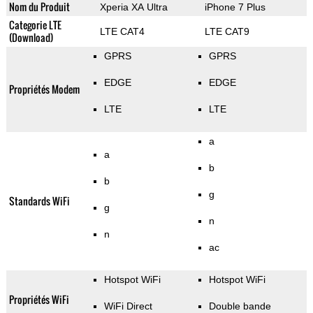
Nom du Produit
Xperia XA Ultra
iPhone 7 Plus
Categorie LTE
LTE CAT4
LTE CAT9
(Download)
GPRS
GPRS
EDGE
EDGE
Propriétés Modem
LTE
LTE
a
a
b
b
g
Standards WiFi
g
n
n
ac
Hotspot WiFi
Hotspot WiFi
Propriétés WiFi
WiFi Direct
Double bande