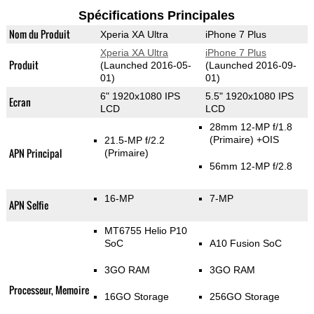
Spécifications Principales
Nom du Produit
Xperia XA Ultra
iPhone 7 Plus
Xperia XA Ultra
iPhone 7 Plus
Produit
(Launched 2016-05-
(Launched 2016-09-
01)
01)
6" 1920x1080 IPS
5.5" 1920x1080 IPS
Ecran
LCD
LCD
28mm 12-MP f/1.8
(Primaire)
+OIS
21.5-MP f/2.2
APN Principal
(Primaire)
56mm 12-MP f/2.8
16-MP
7-MP
APN Selfie
MT6755 Helio P10
SoC
A10 Fusion SoC
3GO RAM
3GO RAM
Processeur, Memoire
16GO Storage
256GO Storage