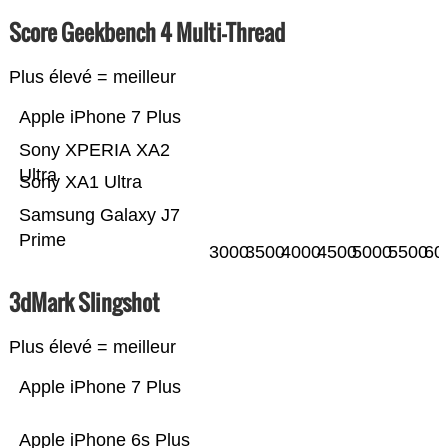
Score Geekbench 4 Multi-Thread
Plus élevé = meilleur
Apple iPhone 7 Plus
Sony XPERIA XA2
Ultra
Sony XA1 Ultra
Samsung Galaxy J7
Prime
3000
3500
4000
4500
5000
5500
60
3dMark Slingshot
Plus élevé = meilleur
Apple iPhone 7 Plus
Apple iPhone 6s Plus