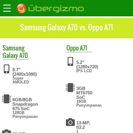
Samsung Galaxy A70 vs. Oppo A71
Samsung
Oppo
A71
Galaxy A70
5.2"
(1280x720)
6.7"
IPS LCD
(2400x1080)
Super
AMOLED
3GB
MT6750
SoC
6GB/8GB
16GB
Snapdragon
Penyimpanan
675 SoC
128GB
Penyimpanan
13-MP,
f/2.2
1