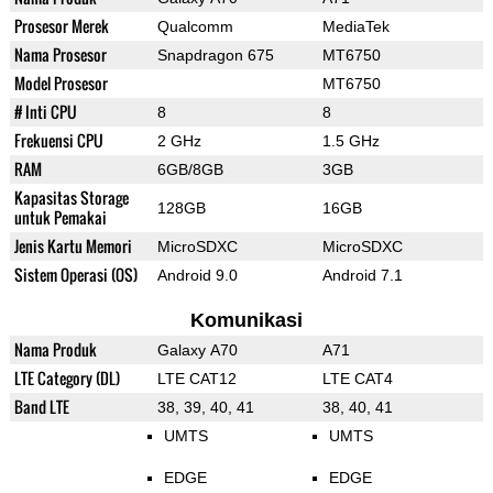
Prosesor Merek
Qualcomm
MediaTek
Nama Prosesor
Snapdragon 675
MT6750
Model Prosesor
MT6750
# Inti CPU
8
8
Frekuensi CPU
2 GHz
1.5 GHz
RAM
6GB/8GB
3GB
Kapasitas Storage
128GB
16GB
untuk Pemakai
Jenis Kartu Memori
MicroSDXC
MicroSDXC
Sistem Operasi (OS)
Android 9.0
Android 7.1
Komunikasi
Nama Produk
Galaxy A70
A71
LTE Category (DL)
LTE CAT12
LTE CAT4
Band LTE
38, 39, 40, 41
38, 40, 41
UMTS
UMTS
EDGE
EDGE