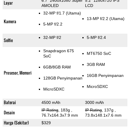
6.7" 2400x1080 Super
5.2" 1280x720 IPS
Layar
AMOLED
LCD
32-MP f/1.7
(Utama)
13-MP f/2.2
(Utama)
Kamera
5-MP f/2.2
32-MP f/2
5-MP f/2.4
Selfie
Snapdragon 675
MT6750 SoC
SoC
3GB RAM
6GB/8GB RAM
Prosesor, Memori
16GB Penyimpanan
128GB Penyimpanan
MicroSDXC
MicroSDXC
Baterai
4500 mAh
3000 mAh
IP Rating
, 183g
,
IP Rating
, 137g
,
Desain
76.7x164.3x7.9 mm
73.8x148.1x7.6 mm
Harga (Sekitar)
$329