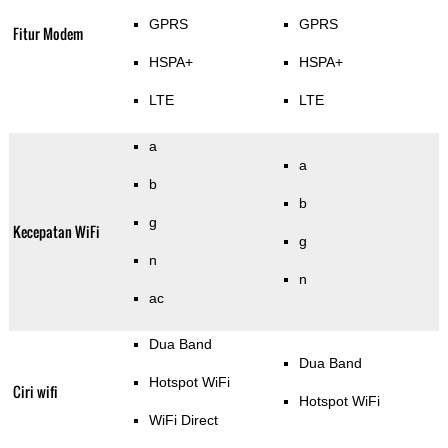
GPRS
GPRS
Fitur Modem
HSPA+
HSPA+
LTE
LTE
a
a
b
b
g
Kecepatan WiFi
g
n
n
ac
Dua Band
Dua Band
Hotspot WiFi
Ciri wifi
Hotspot WiFi
WiFi Direct