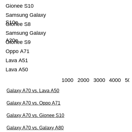
Gionee S10
Samsung Galaxy
S10e
Gionee S8
Samsung Galaxy
A20e
Gionee S9
Oppo A71
Lava A51
Lava A50
1000
2000
3000
4000
50
Galaxy A70 vs. Lava A50
Galaxy A70 vs. Oppo A71
Galaxy A70 vs. Gionee S10
Galaxy A70 vs. Galaxy A80