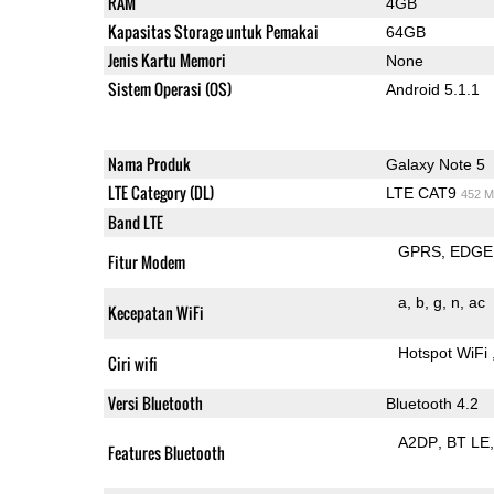
RAM
4GB
Kapasitas Storage untuk Pemakai
64GB
Jenis Kartu Memori
None
Sistem Operasi (OS)
Android 5.1.1
Nama Produk
Galaxy Note 5
LTE Category (DL)
LTE CAT9
452 M
Band LTE
GPRS
EDGE
Fitur Modem
a
b
g
n
ac
Kecepatan WiFi
Hotspot WiFi
Ciri wifi
Versi Bluetooth
Bluetooth 4.2
A2DP
BT LE
Features Bluetooth