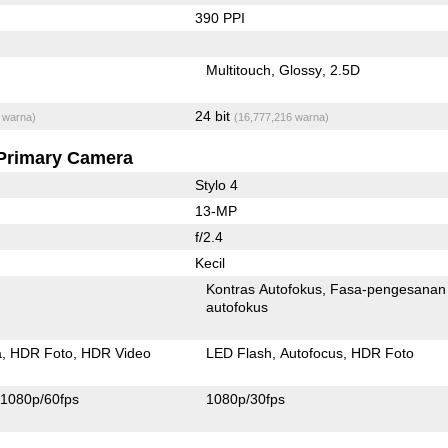
390 PPI
Multitouch
Glossy
2.5D
24 bit
 warna)
(16,777,216 warna)
Primary Camera
Stylo 4
13-MP
f/2.4
Kecil
Kontras Autofokus
Fasa-pengesanan
autofokus
a
HDR Foto
HDR Video
LED Flash
Autofocus
HDR Foto
1080p/60fps
1080p/30fps