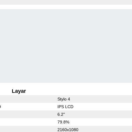
Layar
Stylo 4
D
IPS LCD
6.2"
79.8%
2160x1080