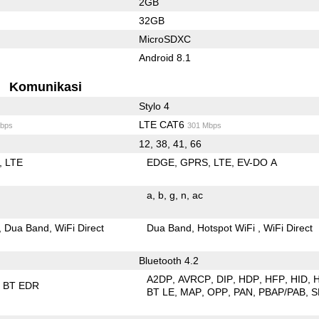
2GB
32GB
MicroSDXC
Android 8.1
Komunikasi
Stylo 4
LTE CAT6
bps
301 Mbps
12, 38, 41, 66
LTE
EDGE
GPRS
LTE
EV-DO A
a
b
g
n
ac
Dua Band
WiFi Direct
Dua Band
Hotspot WiFi
WiFi Direct
Bluetooth 4.2
A2DP
AVRCP
DIP
HDP
HFP
HID
BT EDR
BT LE
MAP
OPP
PAN
PBAP/PAB
S