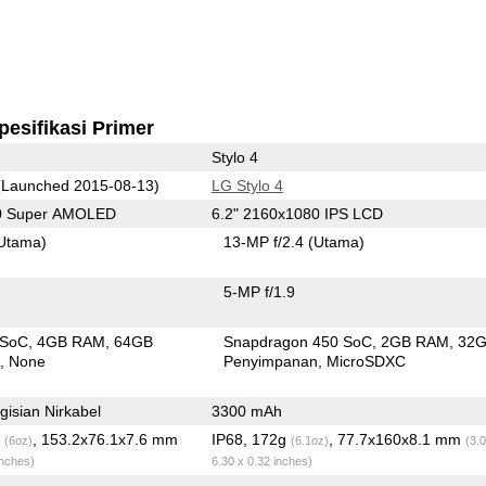
pesifikasi Primer
Stylo 4
Launched 2015-08-13)
LG Stylo 4
40 Super AMOLED
6.2" 2160x1080 IPS LCD
Utama)
13-MP f/2.4
(Utama)
5-MP f/1.9
 SoC
4GB RAM
64GB
Snapdragon 450 SoC
2GB RAM
32
n
None
Penyimpanan
MicroSDXC
isian Nirkabel
3300 mAh
g
, 153.2x76.1x7.6 mm
IP68, 172g
, 77.7x160x8.1 mm
(6oz)
(6.1oz)
(3.
inches)
6.30 x 0.32 inches)