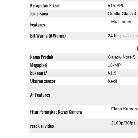
Kerapatan Piksel
515 PPI
Jenis Kaca
Gorilla Glass 4
Multitouch
Features
Bit Warna (# Warna)
24 bit
(16,777,216
Nama Produk
Galaxy Note 5
Megapixel
16-MP
bukaan f/
f/1.9
Ukuran sensor
Kecil
AF Features
Flash Kamer
Fitur Perangkat Keras Kamera
2160p/30fps
resolusi video