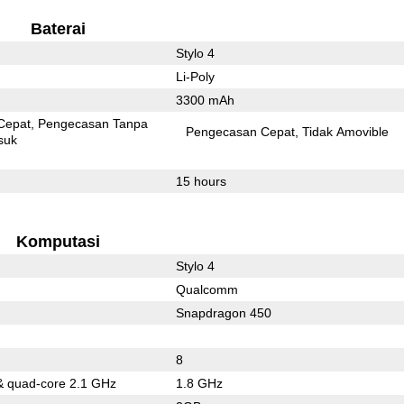
Baterai
Stylo 4
Li-Poly
3300 mAh
Cepat
Pengecasan Tanpa
Pengecasan Cepat
Tidak Amovible
suk
15 hours
Komputasi
Stylo 4
Qualcomm
Snapdragon 450
8
& quad-core 2.1 GHz
1.8 GHz