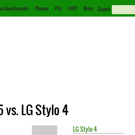
as Benchmarks
Phones
PCs
HOT!
More
Search
 vs. LG Stylo 4
LG
Stylo 4