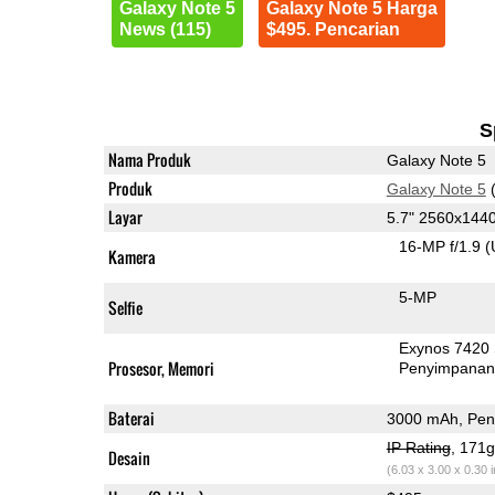
Galaxy Note 5
Galaxy Note 5 Harga
News (115)
$495. Pencarian
S
Nama Produk
Galaxy Note 5
Produk
Galaxy Note 5
(
Layar
5.7" 2560x14
16-MP f/1.9
(
Kamera
5-MP
Selfie
Exynos 7420
Prosesor, Memori
Penyimpana
Baterai
3000 mAh, Peng
IP Rating
, 171
Desain
(6.03 x 3.00 x 0.30 