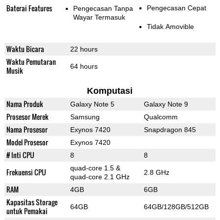
Baterai Features
Pengecasan Cepat
Pengecasan Tanpa
Wayar Termasuk
Tidak Amovible
Waktu Bicara
22 hours
Waktu Pemutaran
64 hours
Musik
Komputasi
Nama Produk
Galaxy Note 5
Galaxy Note 9
Prosesor Merek
Samsung
Qualcomm
Nama Prosesor
Exynos 7420
Snapdragon 845
Model Prosesor
Exynos 7420
# Inti CPU
8
8
quad-core 1.5 &
Frekuensi CPU
2.8 GHz
quad-core 2.1 GHz
RAM
4GB
6GB
Kapasitas Storage
64GB
64GB/128GB/512GB
untuk Pemakai