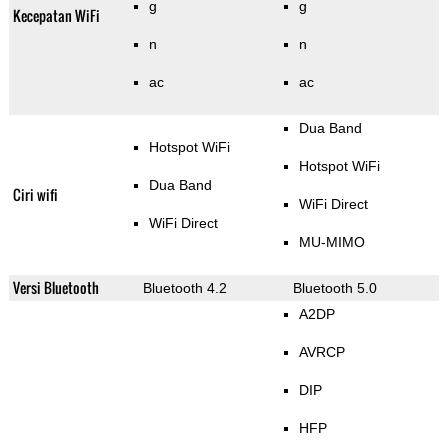
g
g
Kecepatan WiFi
n
n
ac
ac
Dua Band
Hotspot WiFi
Hotspot WiFi
Dua Band
Ciri wifi
WiFi Direct
WiFi Direct
MU-MIMO
Versi Bluetooth
Bluetooth 4.2
Bluetooth 5.0
A2DP
AVRCP
DIP
HFP