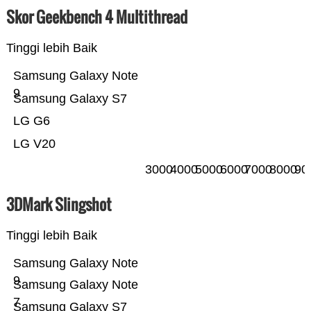
Skor Geekbench 4 Multithread
Tinggi lebih Baik
Samsung Galaxy Note
9
Samsung Galaxy S7
LG G6
LG V20
3000
4000
5000
6000
7000
8000
90
3DMark Slingshot
Tinggi lebih Baik
Samsung Galaxy Note
9
Samsung Galaxy Note
7
Samsung Galaxy S7