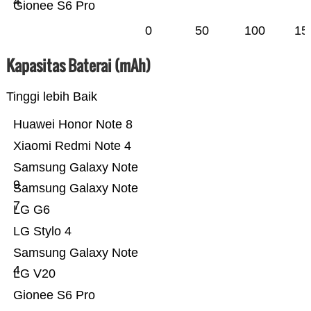
4
Gionee S6 Pro
0
50
100
15
Kapasitas Baterai (mAh)
Tinggi lebih Baik
Huawei Honor Note 8
Xiaomi Redmi Note 4
Samsung Galaxy Note
9
Samsung Galaxy Note
7
LG G6
LG Stylo 4
Samsung Galaxy Note
4
LG V20
Gionee S6 Pro