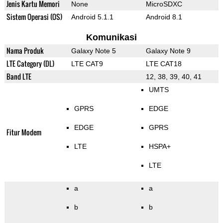
Jenis Kartu Memori
None
MicroSDXC
Sistem Operasi (OS)
Android 5.1.1
Android 8.1
Komunikasi
Nama Produk
Galaxy Note 5
Galaxy Note 9
LTE Category (DL)
LTE CAT9
LTE CAT18
Band LTE
12, 38, 39, 40, 41
UMTS
GPRS
EDGE
EDGE
GPRS
Fitur Modem
LTE
HSPA+
LTE
a
a
b
b