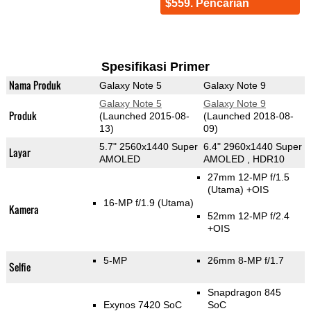
$559. Pencarian
Spesifikasi Primer
Nama Produk
Galaxy Note 5
Galaxy Note 9
Galaxy Note 5
Galaxy Note 9
Produk
(Launched 2015-08-
(Launched 2018-08-
13)
09)
5.7" 2560x1440 Super
6.4" 2960x1440 Super
Layar
AMOLED
AMOLED , HDR10
27mm 12-MP f/1.5
(Utama)
+OIS
16-MP f/1.9
(Utama)
Kamera
52mm 12-MP f/2.4
+OIS
5-MP
26mm 8-MP f/1.7
Selfie
Snapdragon 845
Exynos 7420 SoC
SoC