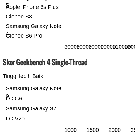
5
Apple iPhone 6s Plus
Gionee S8
Samsung Galaxy Note
4
Gionee S6 Pro
30000
50000
70000
90000
110000
1300
Skor Geekbench 4 Single-Thread
Tinggi lebih Baik
Samsung Galaxy Note
9
LG G6
Samsung Galaxy S7
LG V20
1000
1500
2000
25