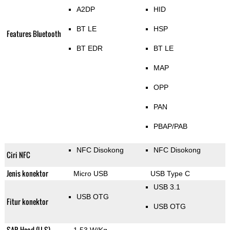
A2DP
HID
BT LE
HSP
Features Bluetooth
BT EDR
BT LE
MAP
OPP
PAN
PBAP/PAB
NFC Disokong
NFC Disokong
Ciri NFC
Jenis konektor
Micro USB
USB Type C
USB 3.1
USB OTG
Fitur konektor
USB OTG
SAR Head (U.S)