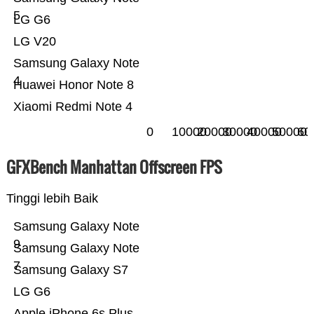
5
LG G6
LG V20
Samsung Galaxy Note
4
Huawei Honor Note 8
Xiaomi Redmi Note 4
0
10000
20000
30000
40000
50000
60
GFXBench Manhattan Offscreen FPS
Tinggi lebih Baik
Samsung Galaxy Note
9
Samsung Galaxy Note
7
Samsung Galaxy S7
LG G6
Apple iPhone 6s Plus