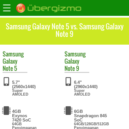
Samsung Galaxy Note 5 vs. Samsung Galaxy
Note 9
Samsung
Samsung
Galaxy
Galaxy
Note 5
Note 9
5.7"
6.4"
(2560x1440)
(2960x1440)
Super
Super
AMOLED
AMOLED
4GB
6GB
Exynos
Snapdragon 845
7420 SoC
SoC
64GB
64GB/128GB/512GB
Penyimpanan
Penyimpanan