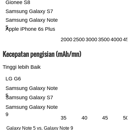
Gionee S8
Samsung Galaxy S7
Samsung Galaxy Note
5
Apple iPhone 6s Plus
2000
2500
3000
3500
4000
45
Kecepatan pengisian (mAh/mn)
Tinggi lebih Baik
LG G6
Samsung Galaxy Note
5
Samsung Galaxy S7
Samsung Galaxy Note
9
35
40
45
50
Galaxy Note 5 vs. Galaxy Note 9