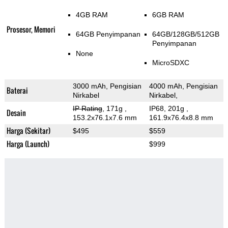
4GB RAM
6GB RAM
Prosesor, Memori
64GB Penyimpanan
64GB/128GB/512GB
Penyimpanan
None
MicroSDXC
3000 mAh, Pengisian
4000 mAh, Pengisian
Baterai
Nirkabel
Nirkabel,
IP Rating
, 171g
,
IP68, 201g
,
Desain
153.2x76.1x7.6 mm
161.9x76.4x8.8 mm
Harga (Sekitar)
$495
$559
Harga (Launch)
$999