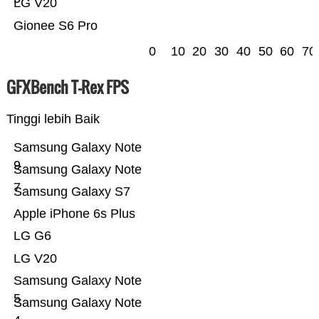
LG V20
Gionee S6 Pro
0
10
20
30
40
50
60
70
GFXBench T-Rex FPS
Tinggi lebih Baik
Samsung Galaxy Note
9
Samsung Galaxy Note
7
Samsung Galaxy S7
Apple iPhone 6s Plus
LG G6
LG V20
Samsung Galaxy Note
5
Samsung Galaxy Note