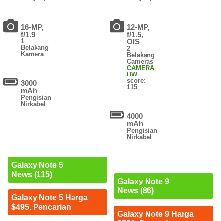
16-MP,
12-MP,
f/1.9
f/1.5,
1
OIS
Belakang
2
Kamera
Belakang
Cameras
CAMERA
HW
score:
3000
115
mAh
Pengisian
Nirkabel
4000
mAh
Pengisian
Nirkabel
Galaxy Note 5
News (115)
Galaxy Note 9
News (86)
Galaxy Note 5 Harga
$495. Pencarian
Galaxy Note 9 Harga