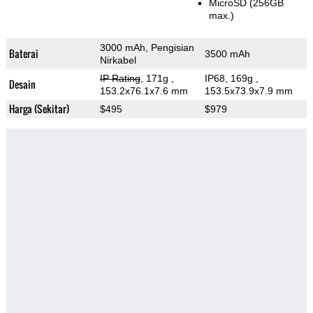
MicroSD (256GB
max.)
3000 mAh, Pengisian
Baterai
3500 mAh
Nirkabel
IP Rating
, 171g
,
IP68, 169g
,
Desain
153.2x76.1x7.6 mm
153.5x73.9x7.9 mm
Harga (Sekitar)
$495
$979