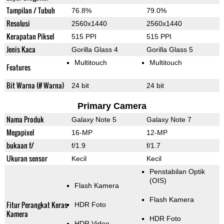
Tampilan / Tubuh
76.8%
79.0%
Resolusi
2560x1440
2560x1440
Kerapatan Piksel
515 PPI
515 PPI
Jenis Kaca
Gorilla Glass 4
Gorilla Glass 5
Multitouch
Multitouch
Features
Bit Warna (# Warna)
24 bit
24 bit
Primary Camera
Nama Produk
Galaxy Note 5
Galaxy Note 7
Megapixel
16-MP
12-MP
bukaan f/
f/1.9
f/1.7
Ukuran sensor
Kecil
Kecil
Penstabilan Optik
(OIS)
Flash Kamera
Flash Kamera
Fitur Perangkat Keras
HDR Foto
Kamera
HDR Foto
HDR Video