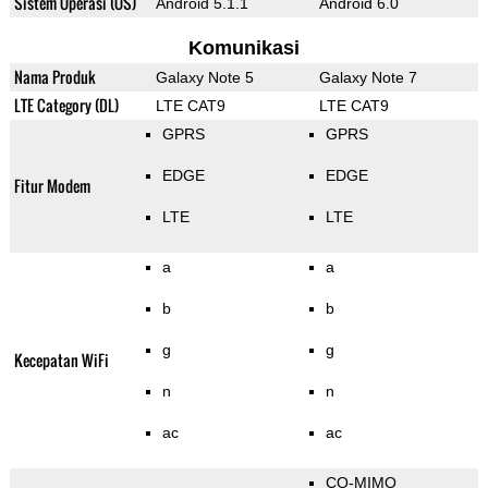
Sistem Operasi (OS)
Android 5.1.1
Android 6.0
Komunikasi
Nama Produk
Galaxy Note 5
Galaxy Note 7
LTE Category (DL)
LTE CAT9
LTE CAT9
GPRS
GPRS
EDGE
EDGE
Fitur Modem
LTE
LTE
a
a
b
b
g
g
Kecepatan WiFi
n
n
ac
ac
CO-MIMO