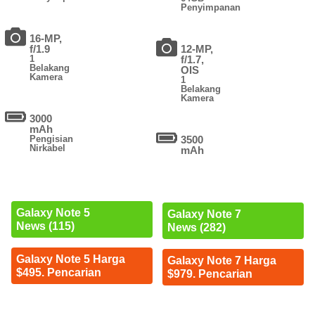
Penyimpanan
16-MP,
f/1.9
12-MP,
1
f/1.7,
Belakang
OIS
Kamera
1
Belakang
Kamera
3000
mAh
Pengisian
3500
Nirkabel
mAh
Galaxy Note 5
Galaxy Note 7
News (115)
News (282)
Galaxy Note 5 Harga
Galaxy Note 7 Harga
$495. Pencarian
$979. Pencarian