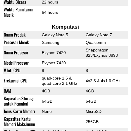
Waktu Bicara
22 hours
Waktu Pemutaran
64 hours
Musik
Komputasi
Nama Produk
Galaxy Note 5
Galaxy Note 7
Prosesor Merek
Samsung
Qualcomm
Snapdragon
Nama Prosesor
Exynos 7420
823/Exynos 8893
Model Prosesor
Exynos 7420
# Inti CPU
8
8
quad-core 1.5 &
Frekuensi CPU
4x2.3 & 4x1.6 GHz
quad-core 2.1 GHz
RAM
4GB
4GB
Kapasitas Storage
64GB
64GB
untuk Pemakai
Jenis Kartu Memori
None
MicroSD
Kapasitas Kartu
256GB
Memori Maksimum