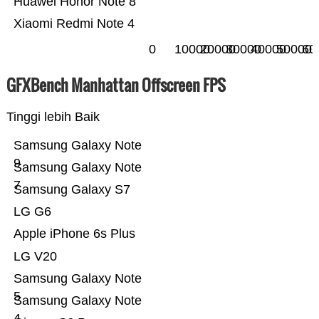
Huawei Honor Note 8
Xiaomi Redmi Note 4
0
10000
20000
30000
40000
50000
60
GFXBench Manhattan Offscreen FPS
Tinggi lebih Baik
Samsung Galaxy Note
9
Samsung Galaxy Note
7
Samsung Galaxy S7
LG G6
Apple iPhone 6s Plus
LG V20
Samsung Galaxy Note
5
Samsung Galaxy Note
4