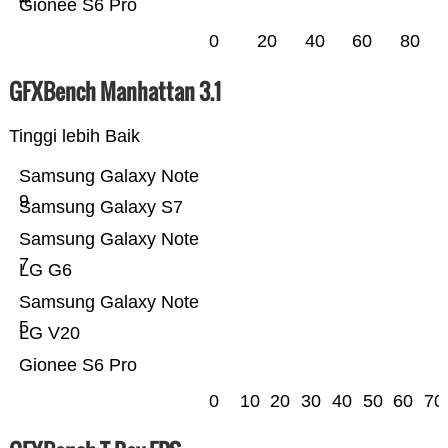
Gionee S6 Pro
0
20
40
60
80
GFXBench Manhattan 3.1
Tinggi lebih Baik
Samsung Galaxy Note
9
Samsung Galaxy S7
Samsung Galaxy Note
7
LG G6
Samsung Galaxy Note
5
LG V20
Gionee S6 Pro
0
10
20
30
40
50
60
70