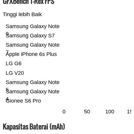
GFXBench T-Rex FPS
Tinggi lebih Baik
Samsung Galaxy Note
9
Samsung Galaxy S7
Samsung Galaxy Note
7
Apple iPhone 6s Plus
LG G6
LG V20
Samsung Galaxy Note
5
Samsung Galaxy Note
4
Gionee S6 Pro
0
50
100
15
Kapasitas Baterai (mAh)