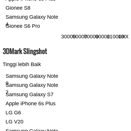
Gionee S8
Samsung Galaxy Note
4
Gionee S6 Pro
30000
50000
70000
90000
110000
1300
3DMark Slingshot
Tinggi lebih Baik
Samsung Galaxy Note
9
Samsung Galaxy Note
7
Samsung Galaxy S7
Apple iPhone 6s Plus
LG G6
LG V20