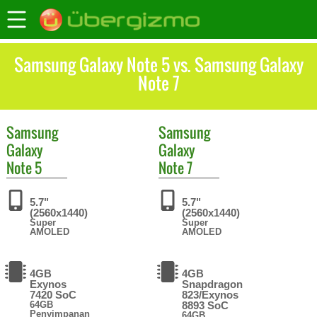
Samsung Galaxy Note 5 vs. Samsung Galaxy
Note 7
Samsung
Samsung
Galaxy
Galaxy
Note 5
Note 7
5.7"
5.7"
(2560x1440)
(2560x1440)
Super
Super
AMOLED
AMOLED
4GB
4GB
Exynos
Snapdragon
7420 SoC
823/Exynos
64GB
8893 SoC
Penyimpanan
64GB