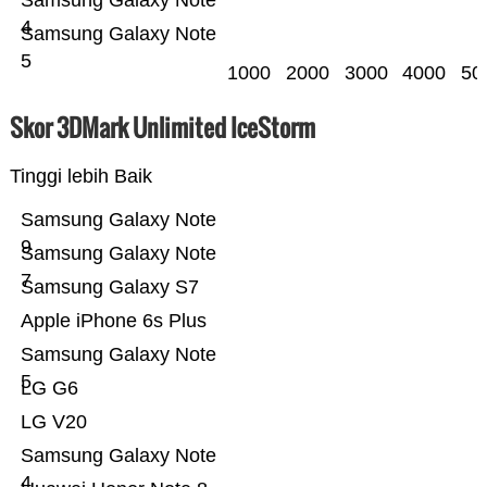
Samsung Galaxy Note
4
Samsung Galaxy Note
5
1000
2000
3000
4000
50
Skor 3DMark Unlimited IceStorm
Tinggi lebih Baik
Samsung Galaxy Note
9
Samsung Galaxy Note
7
Samsung Galaxy S7
Apple iPhone 6s Plus
Samsung Galaxy Note
5
LG G6
LG V20
Samsung Galaxy Note
4