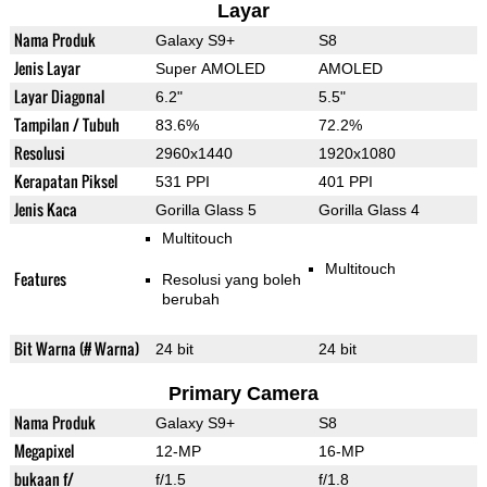
Layar
Nama Produk
Galaxy S9+
S8
Jenis Layar
Super AMOLED
AMOLED
Layar Diagonal
6.2"
5.5"
Tampilan / Tubuh
83.6%
72.2%
Resolusi
2960x1440
1920x1080
Kerapatan Piksel
531 PPI
401 PPI
Jenis Kaca
Gorilla Glass 5
Gorilla Glass 4
Multitouch
Multitouch
Features
Resolusi yang boleh
berubah
Bit Warna (# Warna)
24 bit
24 bit
Primary Camera
Nama Produk
Galaxy S9+
S8
Megapixel
12-MP
16-MP
bukaan f/
f/1.5
f/1.8