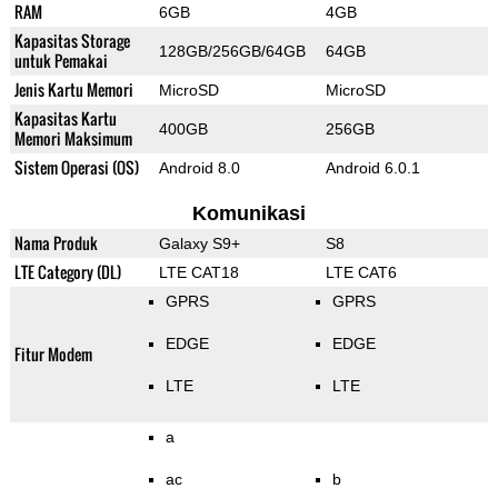
RAM
6GB
4GB
Kapasitas Storage
128GB/256GB/64GB
64GB
untuk Pemakai
Jenis Kartu Memori
MicroSD
MicroSD
Kapasitas Kartu
400GB
256GB
Memori Maksimum
Sistem Operasi (OS)
Android 8.0
Android 6.0.1
Komunikasi
Nama Produk
Galaxy S9+
S8
LTE Category (DL)
LTE CAT18
LTE CAT6
GPRS
GPRS
EDGE
EDGE
Fitur Modem
LTE
LTE
a
ac
b