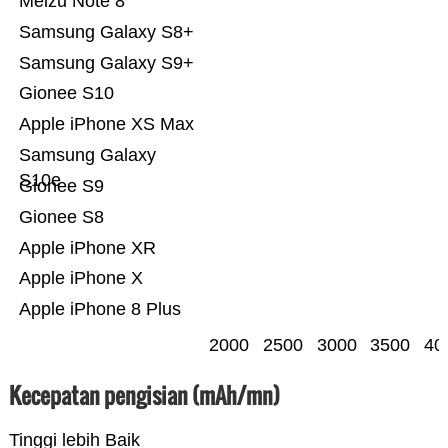
Meizu Note 8
Samsung Galaxy S8+
Samsung Galaxy S9+
Gionee S10
Apple iPhone XS Max
Samsung Galaxy
S10e
Gionee S9
Gionee S8
Apple iPhone XR
Apple iPhone X
Apple iPhone 8 Plus
2000
2500
3000
3500
40
Kecepatan pengisian (mAh/mn)
Tinggi lebih Baik