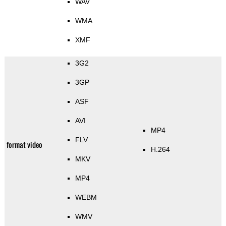
WAV
WMA
XMF
3G2
3GP
ASF
AVI
MP4
FLV
format video
H.264
MKV
MP4
WEBM
WMV