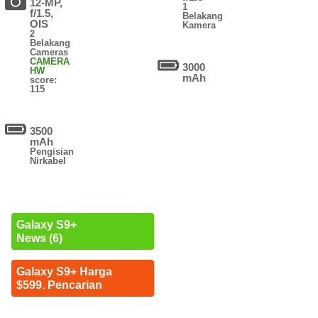
12-MP,
1
f/1.5,
Belakang
OIS
Kamera
2
Belakang
Cameras
CAMERA
3000
HW
mAh
score:
115
3500
mAh
Pengisian
Nirkabel
Galaxy S9+
News (6)
Galaxy S9+ Harga
$599. Pencarian