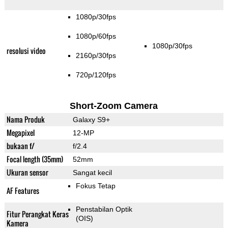
1080p/30fps
1080p/60fps
1080p/30fps
resolusi video
2160p/30fps
720p/120fps
Short-Zoom Camera
Nama Produk
Galaxy S9+
Megapixel
12-MP
bukaan f/
f/2.4
Focal length (35mm)
52mm
Ukuran sensor
Sangat kecil
Fokus Tetap
AF Features
Penstabilan Optik
Fitur Perangkat Keras
(OIS)
Kamera