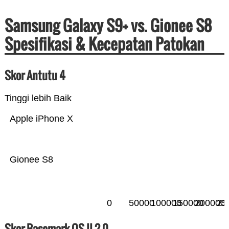
Samsung Galaxy S9+ vs. Gionee S8
Spesifikasi & Kecepatan Patokan
Skor Antutu 4
Tinggi lebih Baik
Apple iPhone X
Gionee S8
0
50000
100000
150000
200000
25
Skor Basemark OS II 2.0