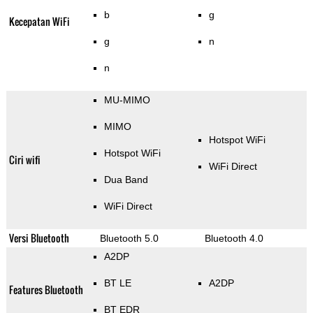
b
g
Kecepatan WiFi
g
n
n
MU-MIMO
MIMO
Hotspot WiFi
Hotspot WiFi
Ciri wifi
WiFi Direct
Dua Band
WiFi Direct
Versi Bluetooth
Bluetooth 5.0
Bluetooth 4.0
A2DP
BT LE
A2DP
Features Bluetooth
BT EDR