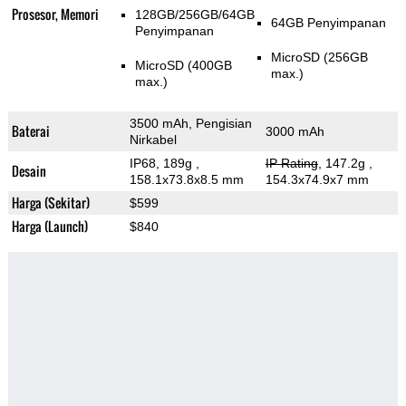
Prosesor, Memori
128GB/256GB/64GB
64GB Penyimpanan
Penyimpanan
MicroSD (256GB
MicroSD (400GB
max.)
max.)
3500 mAh, Pengisian
Baterai
3000 mAh
Nirkabel
IP68, 189g
,
IP Rating
, 147.2g
,
Desain
158.1x73.8x8.5 mm
154.3x74.9x7 mm
Harga (Sekitar)
$599
Harga (Launch)
$840