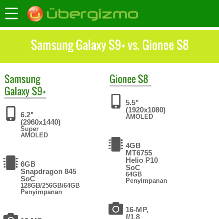
Samsung Galaxy S9+ vs. Gionee S8
Samsung
Gionee
S8
Galaxy S9+
5.5"
(1920x1080)
6.2"
AMOLED
(2960x1440)
Super
AMOLED
4GB
MT6755
Helio P10
6GB
SoC
Snapdragon 845
64GB
SoC
Penyimpanan
128GB/256GB/64GB
Penyimpanan
16-MP,
f/1.8