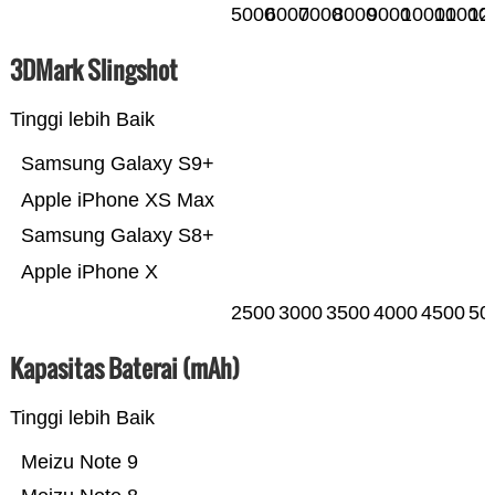
5000
6000
7000
8000
9000
10000
11000
12
3DMark Slingshot
Tinggi lebih Baik
Samsung Galaxy S9+
Apple iPhone XS Max
Samsung Galaxy S8+
Apple iPhone X
2500
3000
3500
4000
4500
50
Kapasitas Baterai (mAh)
Tinggi lebih Baik
Meizu Note 9