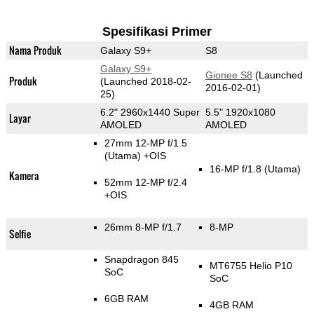
Spesifikasi Primer
Nama Produk
Galaxy S9+
S8
Galaxy S9+
Gionee S8
(Launched
Produk
(Launched 2018-02-
2016-02-01)
25)
6.2" 2960x1440 Super
5.5" 1920x1080
Layar
AMOLED
AMOLED
27mm 12-MP f/1.5
(Utama)
+OIS
16-MP f/1.8
(Utama)
Kamera
52mm 12-MP f/2.4
+OIS
26mm 8-MP f/1.7
8-MP
Selfie
Snapdragon 845
MT6755 Helio P10
SoC
SoC
6GB RAM
4GB RAM