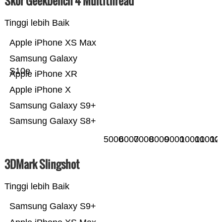
Skor Geekbench 4 Multithread
Tinggi lebih Baik
Apple iPhone XS Max
Samsung Galaxy
S10e
Apple iPhone XR
Apple iPhone X
Samsung Galaxy S9+
Samsung Galaxy S8+
5000
6000
7000
8000
9000
10000
11000
12
3DMark Slingshot
Tinggi lebih Baik
Samsung Galaxy S9+