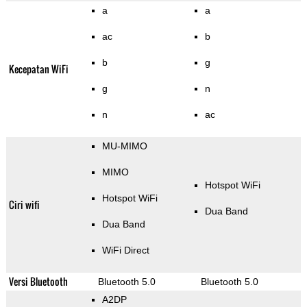
a
a
ac
b
b
g
Kecepatan WiFi
g
n
n
ac
MU-MIMO
MIMO
Hotspot WiFi
Hotspot WiFi
Ciri wifi
Dua Band
Dua Band
WiFi Direct
Versi Bluetooth
Bluetooth 5.0
Bluetooth 5.0
A2DP