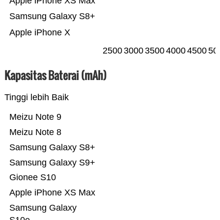
Apple iPhone XS Max
Samsung Galaxy S8+
Apple iPhone X
2500
3000
3500
4000
4500
50
Kapasitas Baterai (mAh)
Tinggi lebih Baik
Meizu Note 9
Meizu Note 8
Samsung Galaxy S8+
Samsung Galaxy S9+
Gionee S10
Apple iPhone XS Max
Samsung Galaxy