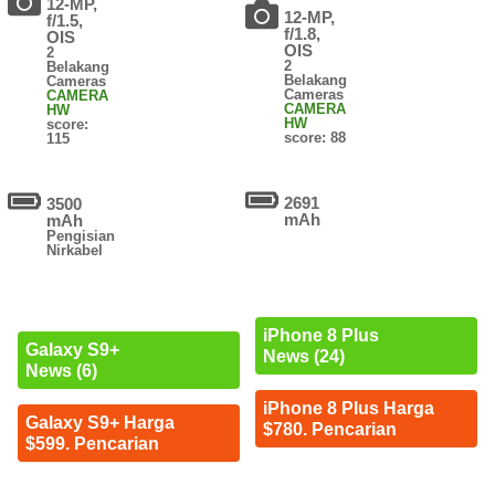
12-MP,
12-MP,
f/1.5,
f/1.8,
OIS
OIS
2
2
Belakang
Belakang
Cameras
Cameras
CAMERA
CAMERA
HW
HW
score:
score: 88
115
2691
3500
mAh
mAh
Pengisian
Nirkabel
iPhone 8 Plus
Galaxy S9+
News (24)
News (6)
iPhone 8 Plus Harga
Galaxy S9+ Harga
$780. Pencarian
$599. Pencarian