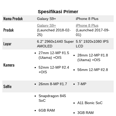
Spesifikasi Primer
Nama Produk
Galaxy S9+
iPhone 8 Plus
Galaxy S9+
iPhone 8 Plus
Produk
(Launched 2018-02-
(Launched 2017-09-
25)
01)
6.2" 2960x1440 Super
5.5" 1920x1080 IPS
Layar
AMOLED
LCD
27mm 12-MP f/1.5
28mm 12-MP f/1.8
(Utama)
+OIS
(Utama)
+OIS
Kamera
52mm 12-MP f/2.4
56mm 12-MP f/2.8
+OIS
26mm 8-MP f/1.7
7-MP
Selfie
Snapdragon 845
SoC
A11 Bionic SoC
6GB RAM
3GB RAM