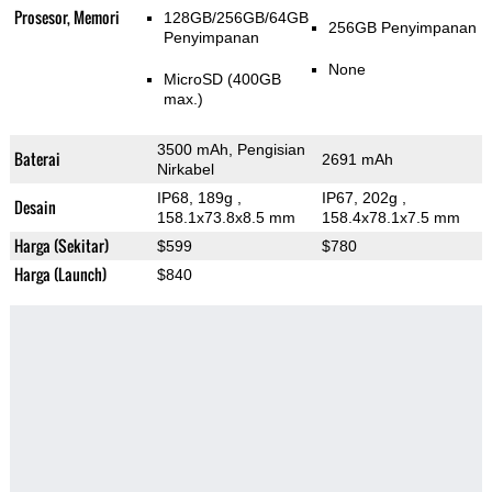
Prosesor, Memori
128GB/256GB/64GB
256GB Penyimpanan
Penyimpanan
None
MicroSD (400GB
max.)
3500 mAh, Pengisian
Baterai
2691 mAh
Nirkabel
IP68, 189g
,
IP67, 202g
,
Desain
158.1x73.8x8.5 mm
158.4x78.1x7.5 mm
Harga (Sekitar)
$599
$780
Harga (Launch)
$840