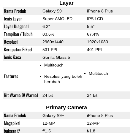
Layar
Nama Produk
Galaxy S9+
iPhone 8 Plus
Jenis Layar
Super AMOLED
IPS LCD
Layar Diagonal
6.2"
5.5"
Tampilan / Tubuh
83.6%
67.4%
Resolusi
2960x1440
1920x1080
Kerapatan Piksel
531 PPI
401 PPI
Jenis Kaca
Gorilla Glass 5
Multitouch
Multitouch
Features
Resolusi yang boleh
berubah
Bit Warna (# Warna)
24 bit
24 bit
Primary Camera
Nama Produk
Galaxy S9+
iPhone 8 Plus
Megapixel
12-MP
12-MP
bukaan f/
f/1.5
f/1.8