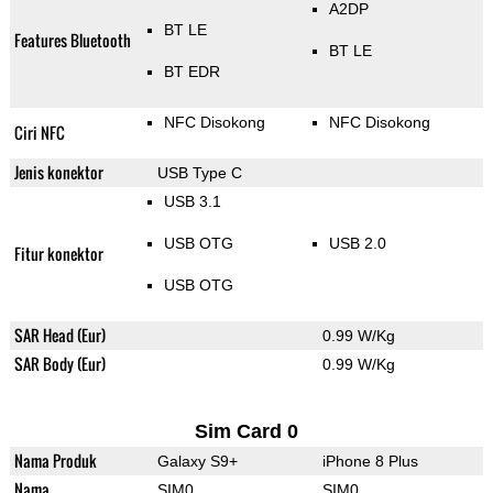
A2DP
BT LE
Features Bluetooth
BT LE
BT EDR
NFC Disokong
NFC Disokong
Ciri NFC
Jenis konektor
USB Type C
USB 3.1
USB OTG
USB 2.0
Fitur konektor
USB OTG
SAR Head (Eur)
0.99 W/Kg
SAR Body (Eur)
0.99 W/Kg
Sim Card 0
Nama Produk
Galaxy S9+
iPhone 8 Plus
Nama
SIM0
SIM0