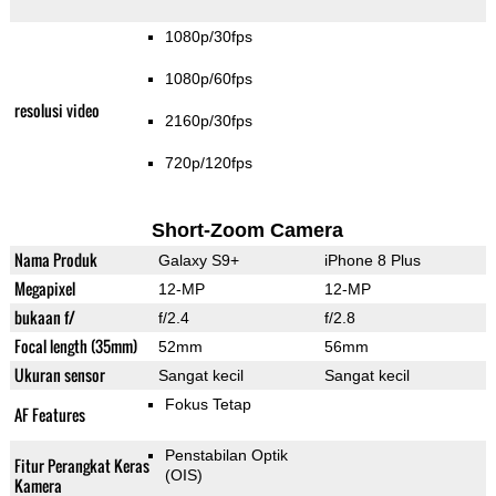
1080p/30fps
1080p/60fps
resolusi video
2160p/30fps
720p/120fps
Short-Zoom Camera
Nama Produk
Galaxy S9+
iPhone 8 Plus
Megapixel
12-MP
12-MP
bukaan f/
f/2.4
f/2.8
Focal length (35mm)
52mm
56mm
Ukuran sensor
Sangat kecil
Sangat kecil
Fokus Tetap
AF Features
Penstabilan Optik
Fitur Perangkat Keras
(OIS)
Kamera