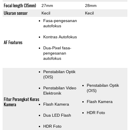
Focal length (35mm)
27mm
28mm
Ukuran sensor
Kecil
Kecil
Fasa-pengesanan
autofokus
Kontras Autofokus
AF Features
Dua-Pixel fasa-
pengesanan
autofokus
Penstabilan Optik
(OIS)
Penstabilan Optik
Penstabilan Video
(OIS)
Elektronik
Fitur Perangkat Keras
Flash Kamera
Kamera
Flash Kamera
HDR Foto
Dua LED Flash
HDR Foto