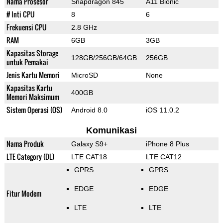
Nama Prosesor
Snapdragon 845
A11 Bionic
# Inti CPU
8
6
Frekuensi CPU
2.8 GHz
RAM
6GB
3GB
Kapasitas Storage
128GB/256GB/64GB
256GB
untuk Pemakai
Jenis Kartu Memori
MicroSD
None
Kapasitas Kartu
400GB
Memori Maksimum
Sistem Operasi (OS)
Android 8.0
iOS 11.0.2
Komunikasi
Nama Produk
Galaxy S9+
iPhone 8 Plus
LTE Category (DL)
LTE CAT18
LTE CAT12
GPRS
GPRS
EDGE
EDGE
Fitur Modem
LTE
LTE