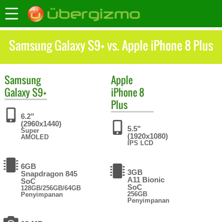
Samsung Galaxy S9+ vs. Apple iPhone 8 Plus
Samsung
Apple
Galaxy S9+
iPhone 8
Plus
6.2"
(2960x1440)
5.5"
Super
(1920x1080)
AMOLED
IPS LCD
6GB
3GB
Snapdragon 845
A11 Bionic
SoC
SoC
128GB/256GB/64GB
256GB
Penyimpanan
Penyimpanan