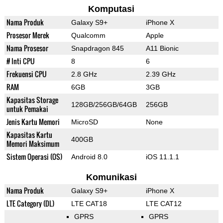
Komputasi
Nama Produk
Galaxy S9+
iPhone X
Prosesor Merek
Qualcomm
Apple
Nama Prosesor
Snapdragon 845
A11 Bionic
# Inti CPU
8
6
Frekuensi CPU
2.8 GHz
2.39 GHz
RAM
6GB
3GB
Kapasitas Storage
128GB/256GB/64GB
256GB
untuk Pemakai
Jenis Kartu Memori
MicroSD
None
Kapasitas Kartu
400GB
Memori Maksimum
Sistem Operasi (OS)
Android 8.0
iOS 11.1.1
Komunikasi
Nama Produk
Galaxy S9+
iPhone X
LTE Category (DL)
LTE CAT18
LTE CAT12
GPRS
GPRS