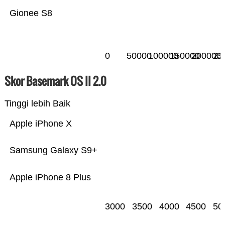
Gionee S8
0
50000
100000
150000
200000
25
Skor Basemark OS II 2.0
Tinggi lebih Baik
Apple iPhone X
Samsung Galaxy S9+
Apple iPhone 8 Plus
3000
3500
4000
4500
50