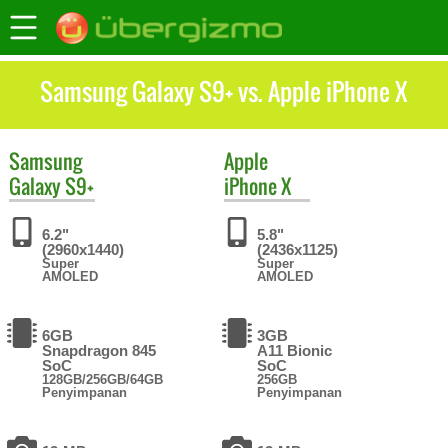
Samsung Galaxy S9+ vs. Apple iPhone X
Samsung
Apple
Galaxy S9+
iPhone X
6.2"
5.8"
(2960x1440)
(2436x1125)
Super
Super
AMOLED
AMOLED
6GB
3GB
Snapdragon 845
A11 Bionic
SoC
SoC
128GB/256GB/64GB
256GB
Penyimpanan
Penyimpanan