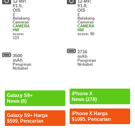
12-MP,
12-MP,
f/1.5,
f/1.8,
OIS
OIS
2
2
Belakang
Belakang
Cameras
Cameras
CAMERA
CAMERA
HW
HW
score:
score: 90
115
2716
3500
mAh
mAh
Pengisian
Pengisian
Nirkabel
Nirkabel
iPhone X
Galaxy S9+
News (278)
News (6)
iPhone X Harga
Galaxy S9+ Harga
$1095. Pencarian
$599. Pencarian