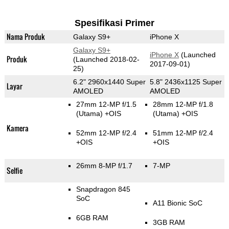
Spesifikasi Primer
Nama Produk
Galaxy S9+
iPhone X
Galaxy S9+
iPhone X
(Launched
Produk
(Launched 2018-02-
2017-09-01)
25)
6.2" 2960x1440 Super
5.8" 2436x1125 Super
Layar
AMOLED
AMOLED
27mm 12-MP f/1.5
28mm 12-MP f/1.8
(Utama)
+OIS
(Utama)
+OIS
Kamera
52mm 12-MP f/2.4
51mm 12-MP f/2.4
+OIS
+OIS
26mm 8-MP f/1.7
7-MP
Selfie
Snapdragon 845
SoC
A11 Bionic SoC
6GB RAM
3GB RAM