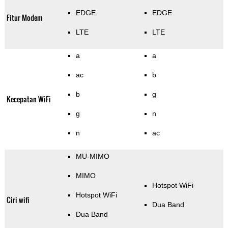
EDGE
EDGE
Fitur Modem
LTE
LTE
a
a
ac
b
b
g
Kecepatan WiFi
g
n
n
ac
MU-MIMO
MIMO
Hotspot WiFi
Hotspot WiFi
Ciri wifi
Dua Band
Dua Band