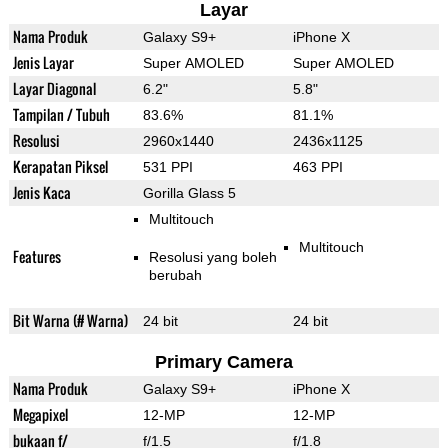
Layar
Nama Produk
Galaxy S9+
iPhone X
Jenis Layar
Super AMOLED
Super AMOLED
Layar Diagonal
6.2"
5.8"
Tampilan / Tubuh
83.6%
81.1%
Resolusi
2960x1440
2436x1125
Kerapatan Piksel
531 PPI
463 PPI
Jenis Kaca
Gorilla Glass 5
Multitouch
Multitouch
Features
Resolusi yang boleh
berubah
Bit Warna (# Warna)
24 bit
24 bit
Primary Camera
Nama Produk
Galaxy S9+
iPhone X
Megapixel
12-MP
12-MP
bukaan f/
f/1.5
f/1.8