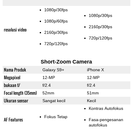
1080p/30fps
1080p/30fps
1080p/60fps
2160p/30fps
resolusi video
2160p/30fps
720p/120fps
720p/120fps
Short-Zoom Camera
Nama Produk
Galaxy S9+
iPhone X
Megapixel
12-MP
12-MP
bukaan f/
f/2.4
f/2.4
Focal length (35mm)
52mm
51mm
Ukuran sensor
Sangat kecil
Kecil
Kontras Autofokus
Fokus Tetap
AF Features
Fasa-pengesanan
autofokus