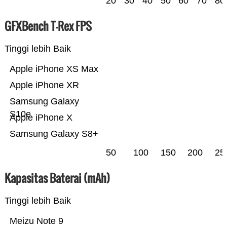
20
30
40
50
60
70
80
GFXBench T-Rex FPS
Tinggi lebih Baik
Apple iPhone XS Max
Apple iPhone XR
Samsung Galaxy
S10e
Apple iPhone X
Samsung Galaxy S8+
50
100
150
200
25
Kapasitas Baterai (mAh)
Tinggi lebih Baik
Meizu Note 9