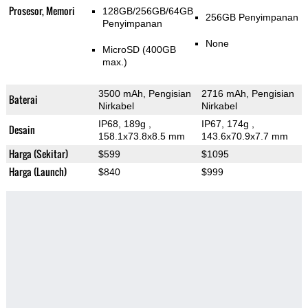
Prosesor, Memori
128GB/256GB/64GB
256GB Penyimpanan
Penyimpanan
None
MicroSD (400GB
max.)
3500 mAh, Pengisian
2716 mAh, Pengisian
Baterai
Nirkabel
Nirkabel
IP68, 189g
,
IP67, 174g
,
Desain
158.1x73.8x8.5 mm
143.6x70.9x7.7 mm
Harga (Sekitar)
$599
$1095
Harga (Launch)
$840
$999