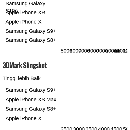
Samsung Galaxy
S10e
Apple iPhone XR
Apple iPhone X
Samsung Galaxy S9+
Samsung Galaxy S8+
5000
6000
7000
8000
9000
10000
11000
12
3DMark Slingshot
Tinggi lebih Baik
Samsung Galaxy S9+
Apple iPhone XS Max
Samsung Galaxy S8+
Apple iPhone X
2500
3000
3500
4000
4500
50