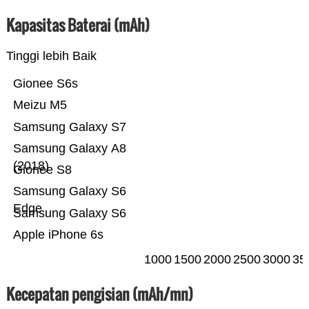
Kapasitas Baterai (mAh)
Tinggi lebih Baik
Gionee S6s
Meizu M5
Samsung Galaxy S7
Samsung Galaxy A8
(2018)
Gionee S8
Samsung Galaxy S6
Edge
Samsung Galaxy S6
Apple iPhone 6s
1000
1500
2000
2500
3000
35
Kecepatan pengisian (mAh/mn)