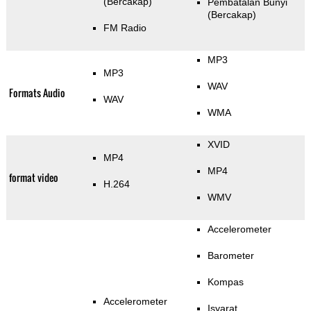
(Bercakap)
Pembatalan Bunyi
(Bercakap)
FM Radio
MP3
MP3
WAV
Formats Audio
WAV
WMA
XVID
MP4
MP4
format video
H.264
WMV
Accelerometer
Barometer
Kompas
Accelerometer
Isyarat