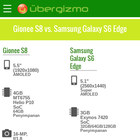
Gionee S8 vs. Samsung Galaxy S6 Edge
Gionee
S8
Samsung
Galaxy S6
Edge
5.5"
(1920x1080)
AMOLED
5.1"
(2560x1440)
Super
4GB
AMOLED
MT6755
Helio P10
SoC
64GB
3GB
Penyimpanan
Exynos 7420
SoC
32GB/64GB/128GB
Penyimpanan
16-MP,
f/1.8