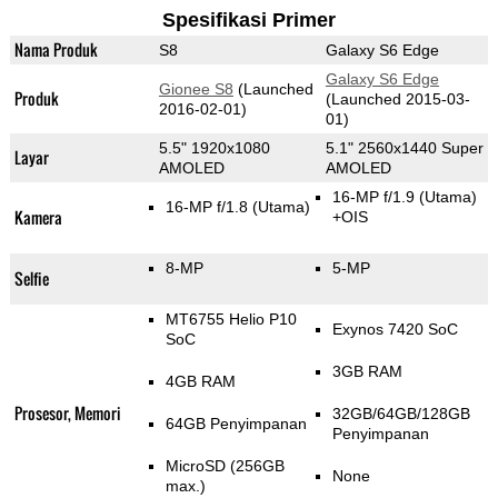
Spesifikasi Primer
Nama Produk
S8
Galaxy S6 Edge
Galaxy S6 Edge
Gionee S8
(Launched
Produk
(Launched 2015-03-
2016-02-01)
01)
5.5" 1920x1080
5.1" 2560x1440 Super
Layar
AMOLED
AMOLED
16-MP f/1.9
(Utama)
16-MP f/1.8
(Utama)
Kamera
+OIS
8-MP
5-MP
Selfie
MT6755 Helio P10
Exynos 7420 SoC
SoC
3GB RAM
4GB RAM
Prosesor, Memori
32GB/64GB/128GB
64GB Penyimpanan
Penyimpanan
MicroSD (256GB
None
max.)