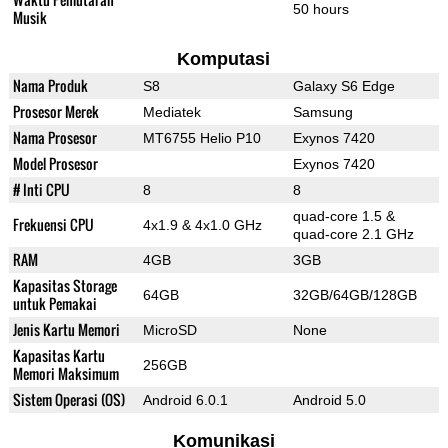
50 hours
Musik
Komputasi
Nama Produk
S8
Galaxy S6 Edge
Prosesor Merek
Mediatek
Samsung
Nama Prosesor
MT6755 Helio P10
Exynos 7420
Model Prosesor
Exynos 7420
# Inti CPU
8
8
quad-core 1.5 &
Frekuensi CPU
4x1.9 & 4x1.0 GHz
quad-core 2.1 GHz
RAM
4GB
3GB
Kapasitas Storage
64GB
32GB/64GB/128GB
untuk Pemakai
Jenis Kartu Memori
MicroSD
None
Kapasitas Kartu
256GB
Memori Maksimum
Sistem Operasi (OS)
Android 6.0.1
Android 5.0
Komunikasi