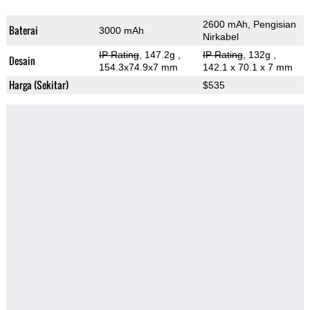
2600 mAh, Pengisian
Baterai
3000 mAh
Nirkabel
IP Rating
, 147.2g
,
IP Rating
, 132g
,
Desain
154.3x74.9x7 mm
142.1 x 70.1 x 7 mm
Harga (Sekitar)
$535