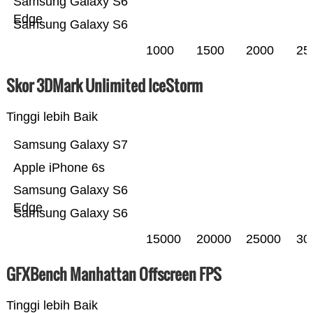
Samsung Galaxy S6
Edge
Samsung Galaxy S6
1000
1500
2000
25
Skor 3DMark Unlimited IceStorm
Tinggi lebih Baik
Samsung Galaxy S7
Apple iPhone 6s
Samsung Galaxy S6
Edge
Samsung Galaxy S6
15000
20000
25000
30
GFXBench Manhattan Offscreen FPS
Tinggi lebih Baik