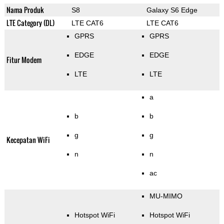
Nama Produk
S8
Galaxy S6 Edge
LTE Category (DL)
LTE CAT6
LTE CAT6
GPRS
GPRS
EDGE
EDGE
Fitur Modem
LTE
LTE
a
b
b
g
g
Kecepatan WiFi
n
n
ac
MU-MIMO
Hotspot WiFi
Hotspot WiFi