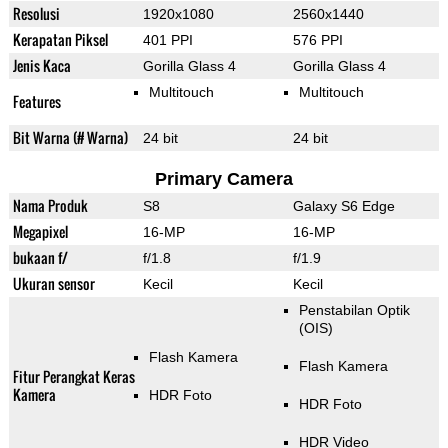
Resolusi
1920x1080
2560x1440
Kerapatan Piksel
401 PPI
576 PPI
Jenis Kaca
Gorilla Glass 4
Gorilla Glass 4
Multitouch
Multitouch
Features
Bit Warna (# Warna)
24 bit
24 bit
Primary Camera
Nama Produk
S8
Galaxy S6 Edge
Megapixel
16-MP
16-MP
bukaan f/
f/1.8
f/1.9
Ukuran sensor
Kecil
Kecil
Penstabilan Optik
(OIS)
Flash Kamera
Flash Kamera
Fitur Perangkat Keras
Kamera
HDR Foto
HDR Foto
HDR Video