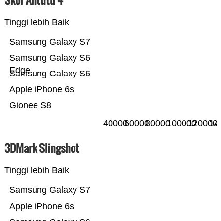
Skor Antutu 4
Tinggi lebih Baik
Samsung Galaxy S7
Samsung Galaxy S6
Edge
Samsung Galaxy S6
Apple iPhone 6s
Gionee S8
40000
60000
80000
100000
120000
14
3DMark Slingshot
Tinggi lebih Baik
Samsung Galaxy S7
Apple iPhone 6s