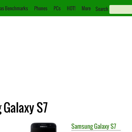
as Benchmarks
Phones
PCs
HOT!
More
Search
 Galaxy S7
Samsung
Galaxy S7