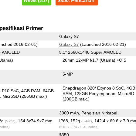
News (257)
$350. Pencarian
pesifikasi Primer
Galaxy S7
nched 2016-02-01)
Galaxy S7
(Launched 2016-02-21)
80 AMOLED
5.1" 2560x1440 Super AMOLED
Utama)
26mm 12-MP f/1.7
(Utama)
+OIS
5-MP
Snapdragon 820/ Exynos 8 SoC
4GB
o P10 SoC
4GB RAM
64GB
RAM
128GB Penyimpanan
MicroSD
n
MicroSD (256GB max.)
(200GB max.)
3000 mAh, Pengisian Nirkabel
.2g
, 154.3x74.9x7 mm
IP68, 152g
, 142.4 x 69.6 x 7.9 m
(5.2oz)
(5.4oz)
inches)
(5.61 x 2.74 x 0.31 inches)
$350