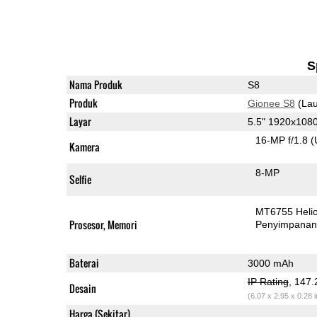
S
Nama Produk
S8
Produk
Gionee S8
(Lau
Layar
5.5" 1920x10
16-MP f/1.8
(
Kamera
8-MP
Selfie
MT6755 Heli
Prosesor, Memori
Penyimpana
Baterai
3000 mAh
IP Rating
, 147
Desain
(6.07 x 2.95 x 0.28 
Harga (Sekitar)