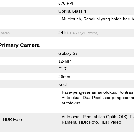
576 PPI
Gorilla Glass 4
Multitouch
Resolusi yang boleh beru
24 bit
 warna)
(16,777,216 warna)
Primary Camera
Galaxy S7
12-MP
f/1.7
26mm
Kecil
Fasa-pengesanan autofokus
Kontras
Autofokus
Dua-Pixel fasa-pengesanan
autofokus
Autofocus
Penstabilan Optik (OIS)
F
a
HDR Foto
Kamera
HDR Foto
HDR Video