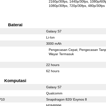
2160p/30fps
1440p/30fps
1080p/60f
1080p/30fps
720p/30fps
480p/30fps
Baterai
Galaxy S7
Li-Ion
3000 mAh
Pengecasan Cepat
Pengecasan Tan
Wayar Termasuk
22 hours
62 hours
Komputasi
Galaxy S7
Qualcomm
P10
Snapdragon 820/ Exynos 8
MSM8996