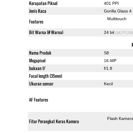
Kerapatan Piksel
401 PPI
Jenis Kaca
Gorilla Glass 4
Multitouch
Features
Bit Warna (# Warna)
24 bit
(16,777,216
Nama Produk
S8
Megapixel
16-MP
bukaan f/
f/1.8
Focal length (35mm)
Ukuran sensor
Kecil
AF Features
Flash Kamer
Fitur Perangkat Keras Kamera