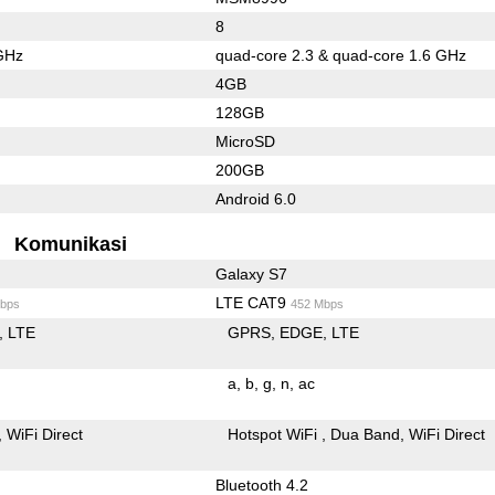
8
GHz
quad-core 2.3 & quad-core 1.6 GHz
4GB
128GB
MicroSD
200GB
Android 6.0
Komunikasi
Galaxy S7
LTE CAT9
bps
452 Mbps
LTE
GPRS
EDGE
LTE
a
b
g
n
ac
WiFi Direct
Hotspot WiFi
Dua Band
WiFi Direct
Bluetooth 4.2