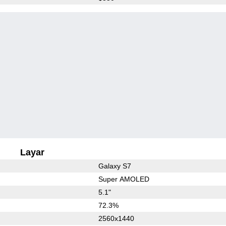
Layar
Galaxy S7
Super AMOLED
5.1"
72.3%
2560x1440