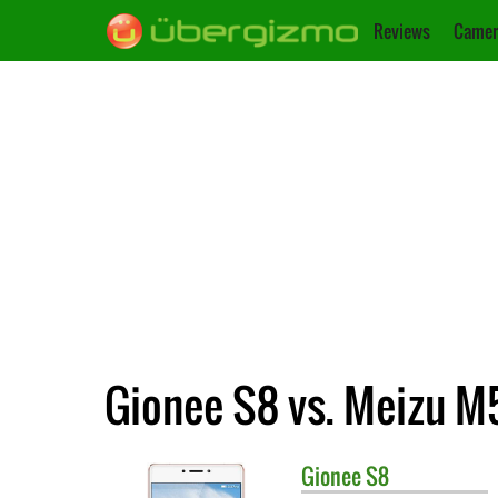
Reviews
Camer
Gionee S8 vs. Meizu M
Gionee
S8