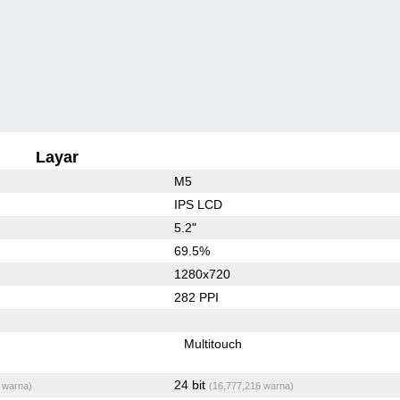
Layar
M5
IPS LCD
5.2"
69.5%
1280x720
282 PPI
Multitouch
24 bit
 warna)
(16,777,216 warna)