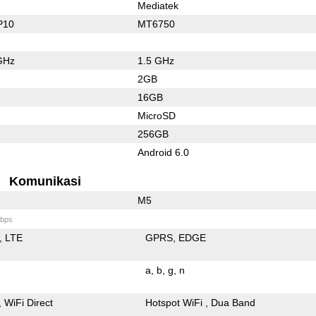
Mediatek
P10
MT6750
GHz
1.5 GHz
2GB
16GB
MicroSD
256GB
Android 6.0
Komunikasi
M5
bps
LTE
GPRS
EDGE
a
b
g
n
WiFi Direct
Hotspot WiFi
Dua Band