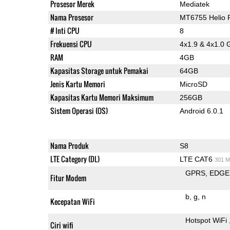
Prosesor Merek
Mediatek
Nama Prosesor
MT6755 Helio 
# Inti CPU
8
Frekuensi CPU
4x1.9 & 4x1.0 
RAM
4GB
Kapasitas Storage untuk Pemakai
64GB
Jenis Kartu Memori
MicroSD
Kapasitas Kartu Memori Maksimum
256GB
Sistem Operasi (OS)
Android 6.0.1
Nama Produk
S8
LTE Category (DL)
LTE CAT6
301 M
GPRS
EDGE
Fitur Modem
b
g
n
Kecepatan WiFi
Hotspot WiFi
Ciri wifi