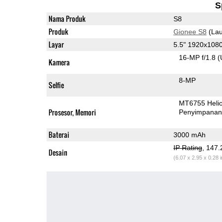
S
Nama Produk
S8
Produk
Gionee S8
(Lau
Layar
5.5" 1920x10
16-MP f/1.8
(
Kamera
8-MP
Selfie
MT6755 Heli
Prosesor, Memori
Penyimpana
Baterai
3000 mAh
IP Rating
, 147
Desain
(6.07 x 2.95 x 0.28 