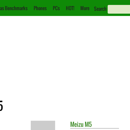
as Benchmarks
Phones
PCs
HOT!
More
Search
5
Meizu
M5