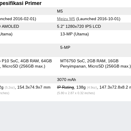
pesifikasi Primer
M5
nched 2016-02-01)
Meizu M5
(Launched 2016-10-01)
80 AMOLED
5.2" 1280x720 IPS LCD
Utama)
13-MP
(Utama)
5-MP
o P10 SoC
4GB RAM
64GB
MT6750 SoC
2GB RAM
16GB
n
MicroSD (256GB max.)
Penyimpanan
MicroSD (256GB max.
3070 mAh
.2g
, 154.3x74.9x7 mm
IP Rating
, 138g
, 147.3x72.8x8.2
(5.2oz)
(4.9oz)
inches)
(5.80 x 2.87 x 0.32 inches)