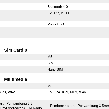
Bluetooth 4.0
A2DP
BT LE
Micro USB
Sim Card 0
M5
SIM0
Nano SIM
Multimedia
M5
MP3
WAV
VIBRATION
MP3
WAV
ara
Penyambung 3.5mm
Pembesar suara
Penyambung 3.5m
unyi (Bercakap)
FM Radio