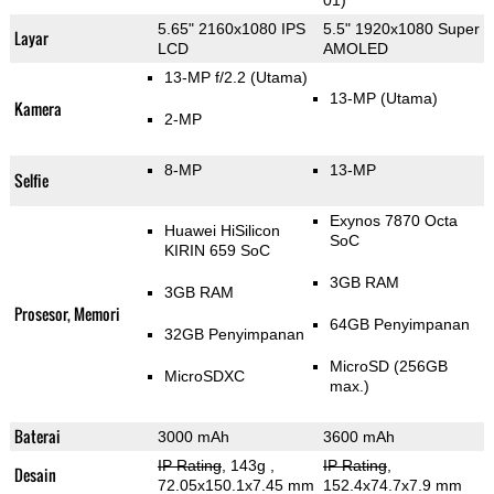
01)
5.65" 2160x1080 IPS
5.5" 1920x1080 Super
Layar
LCD
AMOLED
13-MP f/2.2
(Utama)
13-MP
(Utama)
Kamera
2-MP
8-MP
13-MP
Selfie
Exynos 7870 Octa
Huawei HiSilicon
SoC
KIRIN 659 SoC
3GB RAM
3GB RAM
Prosesor, Memori
64GB Penyimpanan
32GB Penyimpanan
MicroSD (256GB
MicroSDXC
max.)
Baterai
3000 mAh
3600 mAh
IP Rating
, 143g
,
IP Rating
,
Desain
72.05x150.1x7.45 mm
152.4x74.7x7.9 mm