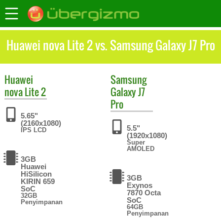
Huawei nova Lite 2 vs. Samsung Galaxy J7 Pro
Huawei
Samsung
nova Lite 2
Galaxy J7
Pro
5.65"
(2160x1080)
5.5"
IPS LCD
(1920x1080)
Super
AMOLED
3GB
Huawei
HiSilicon
3GB
KIRIN 659
Exynos
SoC
7870 Octa
32GB
SoC
Penyimpanan
64GB
Penyimpanan