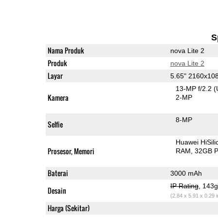
S
Nama Produk
nova Lite 2
Produk
nova Lite 2
Layar
5.65" 2160x10
13-MP f/2.2
(
Kamera
2-MP
8-MP
Selfie
Huawei HiSil
Prosesor, Memori
RAM
32GB P
Baterai
3000 mAh
IP Rating
, 143
Desain
(2.84 x 5.91 x 0.29 
Harga (Sekitar)