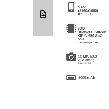
5.65"
(2160x1080)
IPS LCD
3GB
Huawei HiSilicon
KIRIN 659 SoC
32GB
Penyimpanan
13-MP, f/2.2
2 Belakang
Cameras
3000 mAh