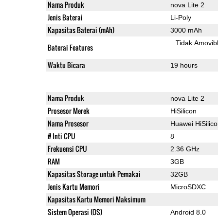
Nama Produk
nova Lite 2
Jenis Baterai
Li-Poly
Kapasitas Baterai (mAh)
3000 mAh
Tidak Amovib
Baterai Features
Waktu Bicara
19 hours
Nama Produk
nova Lite 2
Prosesor Merek
HiSilicon
Nama Prosesor
Huawei HiSilic
# Inti CPU
8
Frekuensi CPU
2.36 GHz
RAM
3GB
Kapasitas Storage untuk Pemakai
32GB
Jenis Kartu Memori
MicroSDXC
Kapasitas Kartu Memori Maksimum
Sistem Operasi (OS)
Android 8.0