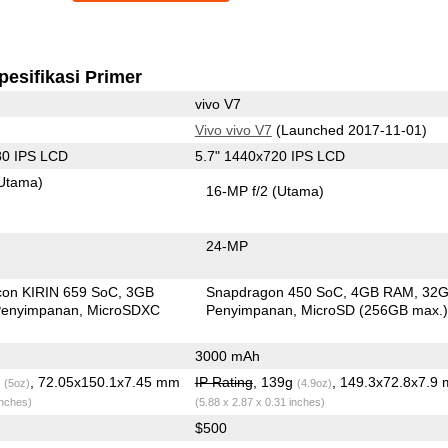
pesifikasi Primer
vivo V7
Vivo vivo V7
(Launched 2017-11-01)
80 IPS LCD
5.7" 1440x720 IPS LCD
Utama)
16-MP f/2
(Utama)
24-MP
icon KIRIN 659 SoC
3GB
Snapdragon 450 SoC
4GB RAM
32
enyimpanan
MicroSDXC
Penyimpanan
MicroSD (256GB max.
3000 mAh
g
, 72.05x150.1x7.45 mm
IP Rating
, 139g
, 149.3x72.8x7.9
(5oz)
(4.9oz)
inches)
(5.88 x 2.87 x 0.31 inches)
$500