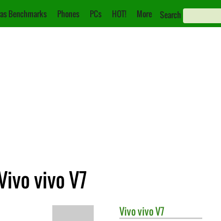
as Benchmarks
Phones
PCs
HOT!
More
Search
Vivo vivo V7
Vivo
vivo V7