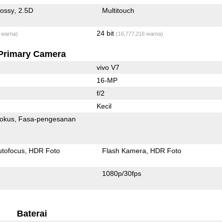
lossy
2.5D
Multitouch
24 bit
 warna)
(16,777,216 warna)
Primary Camera
vivo V7
16-MP
f/2
Kecil
fokus
Fasa-pengesanan
utofocus
HDR Foto
Flash Kamera
HDR Foto
1080p/30fps
Baterai