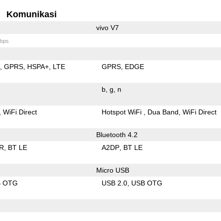
Komunikasi
vivo V7
bps
E
GPRS
HSPA+
LTE
GPRS
EDGE
b
g
n
WiFi Direct
Hotspot WiFi
Dua Band
WiFi Direct
Bluetooth 4.2
R
BT LE
A2DP
BT LE
Micro USB
B OTG
USB 2.0
USB OTG