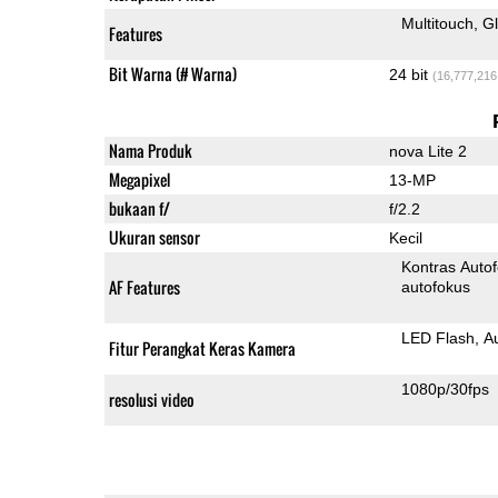
Multitouch
G
Features
Bit Warna (# Warna)
24 bit
(16,777,216
Nama Produk
nova Lite 2
Megapixel
13-MP
bukaan f/
f/2.2
Ukuran sensor
Kecil
Kontras Auto
AF Features
autofokus
LED Flash
A
Fitur Perangkat Keras Kamera
1080p/30fps
resolusi video