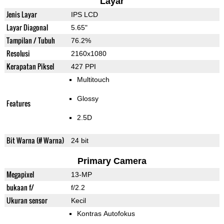
Layar
Jenis Layar
IPS LCD
Layar Diagonal
5.65"
Tampilan / Tubuh
76.2%
Resolusi
2160x1080
Kerapatan Piksel
427 PPI
Multitouch
Glossy
Features
2.5D
Bit Warna (# Warna)
24 bit
Primary Camera
Megapixel
13-MP
bukaan f/
f/2.2
Ukuran sensor
Kecil
Kontras Autofokus