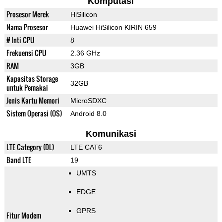
Komputasi
Prosesor Merek
HiSilicon
Nama Prosesor
Huawei HiSilicon KIRIN 659
# Inti CPU
8
Frekuensi CPU
2.36 GHz
RAM
3GB
Kapasitas Storage
32GB
untuk Pemakai
Jenis Kartu Memori
MicroSDXC
Sistem Operasi (OS)
Android 8.0
Komunikasi
LTE Category (DL)
LTE CAT6
Band LTE
19
UMTS
EDGE
GPRS
Fitur Modem