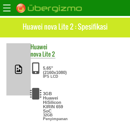
Huawei nova Lite 2 : Spesifikasi
Huawei
nova Lite 2
5.65"
(2160x1080)
IPS LCD
3GB
Huawei
HiSilicon
KIRIN 659
SoC
32GB
Penyimpanan