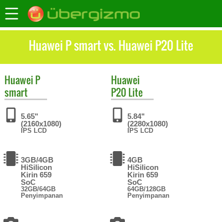
Huawei P smart vs. Huawei P20 Lite
Huawei
P
Huawei
smart
P20 Lite
5.65"
5.84"
(2160x1080)
(2280x1080)
IPS LCD
IPS LCD
3GB/4GB
4GB
HiSilicon
HiSilicon
Kirin 659
Kirin 659
SoC
SoC
32GB/64GB
64GB/128GB
Penyimpanan
Penyimpanan