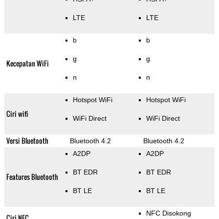
LTE
LTE
b
b
g
g
Kecepatan WiFi
n
n
Hotspot WiFi
Hotspot WiFi
Ciri wifi
WiFi Direct
WiFi Direct
Versi Bluetooth
Bluetooth 4.2
Bluetooth 4.2
A2DP
A2DP
BT EDR
BT EDR
Features Bluetooth
BT LE
BT LE
NFC Disokong
Ciri NFC