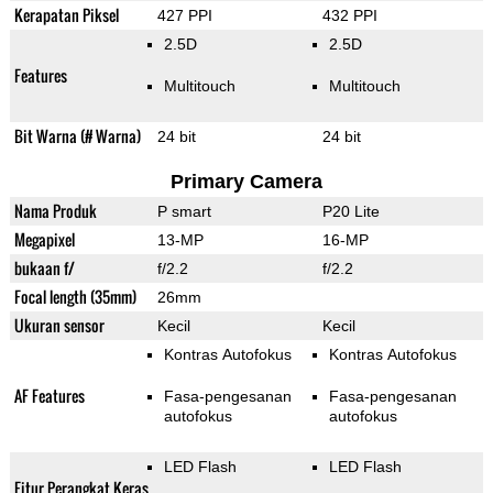
Kerapatan Piksel
427 PPI
432 PPI
2.5D
2.5D
Features
Multitouch
Multitouch
Bit Warna (# Warna)
24 bit
24 bit
Primary Camera
Nama Produk
P smart
P20 Lite
Megapixel
13-MP
16-MP
bukaan f/
f/2.2
f/2.2
Focal length (35mm)
26mm
Ukuran sensor
Kecil
Kecil
Kontras Autofokus
Kontras Autofokus
AF Features
Fasa-pengesanan
Fasa-pengesanan
autofokus
autofokus
LED Flash
LED Flash
Fitur Perangkat Keras