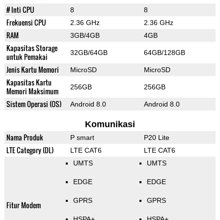
# Inti CPU
8
8
Frekuensi CPU
2.36 GHz
2.36 GHz
RAM
3GB/4GB
4GB
Kapasitas Storage
32GB/64GB
64GB/128GB
untuk Pemakai
Jenis Kartu Memori
MicroSD
MicroSD
Kapasitas Kartu
256GB
256GB
Memori Maksimum
Sistem Operasi (OS)
Android 8.0
Android 8.0
Komunikasi
Nama Produk
P smart
P20 Lite
LTE Category (DL)
LTE CAT6
LTE CAT6
UMTS
UMTS
EDGE
EDGE
GPRS
GPRS
Fitur Modem
HSPA+
HSPA+