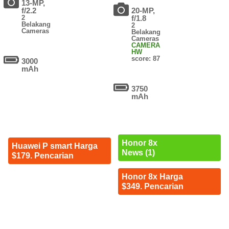
13-MP,
f/2.2
20-MP,
2
f/1.8
Belakang
2
Cameras
Belakang
Cameras
CAMERA
HW
score: 87
3000
mAh
3750
mAh
Honor 8x
Huawei P smart Harga
News (1)
$179. Pencarian
Honor 8x Harga
$349. Pencarian