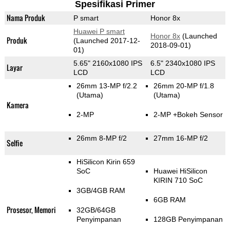
Spesifikasi Primer
Nama Produk
P smart
Honor 8x
Huawei P smart
Honor 8x
(Launched
Produk
(Launched 2017-12-
2018-09-01)
01)
5.65" 2160x1080 IPS
6.5" 2340x1080 IPS
Layar
LCD
LCD
26mm 13-MP f/2.2
26mm 20-MP f/1.8
(Utama)
(Utama)
Kamera
2-MP
2-MP
+Bokeh Sensor
26mm 8-MP f/2
27mm 16-MP f/2
Selfie
HiSilicon Kirin 659
SoC
Huawei HiSilicon
KIRIN 710 SoC
3GB/4GB RAM
6GB RAM
Prosesor, Memori
32GB/64GB
Penyimpanan
128GB Penyimpanan