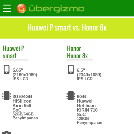
Huawei P smart vs. Honor 8x
Huawei
P
Honor
smart
Honor 8x
5.65"
6.5"
(2160x1080)
(2340x1080)
IPS LCD
IPS LCD
3GB/4GB
6GB
HiSilicon
Huawei
Kirin 659
HiSilicon
SoC
KIRIN 710
32GB/64GB
SoC
Penyimpanan
128GB
Penyimpanan