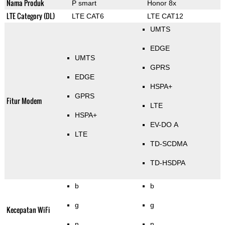
Nama Produk
P smart
Honor 8x
LTE Category (DL)
LTE CAT6
LTE CAT12
UMTS
EDGE
UMTS
GPRS
EDGE
HSPA+
GPRS
Fitur Modem
LTE
HSPA+
EV-DO A
LTE
TD-SCDMA
TD-HSDPA
b
b
g
g
Kecepatan WiFi
n
n