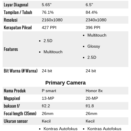
Layar Diagonal
5.65"
6.5"
Tampilan / Tubuh
76.1%
84.4%
Resolusi
2160x1080
2340x1080
Kerapatan Piksel
427 PPI
396 PPI
Multitouch
2.5D
Glossy
Features
Multitouch
2.5D
Bit Warna (# Warna)
24 bit
24 bit
Primary Camera
Nama Produk
P smart
Honor 8x
Megapixel
13-MP
20-MP
bukaan f/
f/2.2
f/1.8
Focal length (35mm)
26mm
26mm
Ukuran sensor
Kecil
Kecil
Kontras Autofokus
Kontras Autofokus