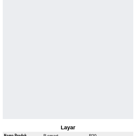
Layar
Nama Produk
P smart
P20