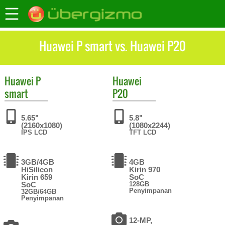
Huawei P smart vs. Huawei P20
Huawei
P
Huawei
smart
P20
5.65"
5.8"
(2160x1080)
(1080x2244)
IPS LCD
TFT LCD
3GB/4GB
4GB
HiSilicon
Kirin 970
Kirin 659
SoC
SoC
128GB
Penyimpanan
32GB/64GB
Penyimpanan
12-MP,