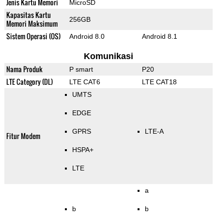
Jenis Kartu Memori
MicroSD
Kapasitas Kartu
256GB
Memori Maksimum
Sistem Operasi (OS)
Android 8.0
Android 8.1
Komunikasi
Nama Produk
P smart
P20
LTE Category (DL)
LTE CAT6
LTE CAT18
UMTS
EDGE
GPRS
LTE-A
Fitur Modem
HSPA+
LTE
a
b
b