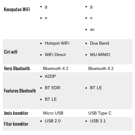
g
g
Kecepatan WiFi
n
n
ac
Hotspot WiFi
Dua Band
Ciri wifi
WiFi Direct
MU-MIMO
Versi Bluetooth
Bluetooth 4.2
Bluetooth 4.2
A2DP
BT EDR
BT LE
Features Bluetooth
BT LE
Jenis konektor
Micro USB
USB Type C
USB 2.0
USB 3.1
Fitur konektor