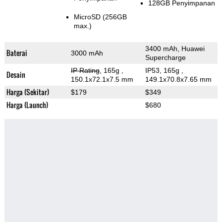
128GB Penyimpanan
MicroSD (256GB
max.)
3400 mAh, Huawei
Baterai
3000 mAh
Supercharge
IP Rating
, 165g
,
IP53, 165g
,
Desain
150.1x72.1x7.5 mm
149.1x70.8x7.65 mm
Harga (Sekitar)
$179
$349
Harga (Launch)
$680