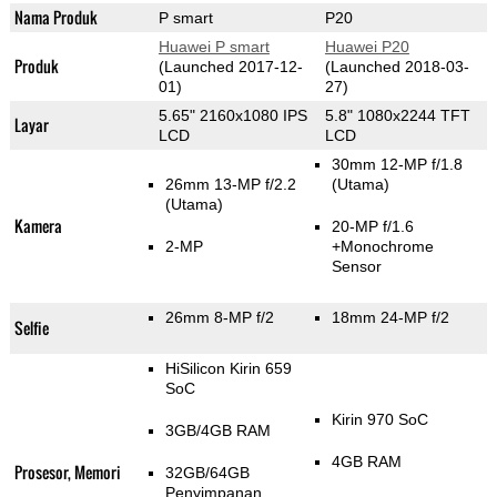
Nama Produk
P smart
P20
Huawei P smart
Huawei P20
Produk
(Launched 2017-12-
(Launched 2018-03-
01)
27)
5.65" 2160x1080 IPS
5.8" 1080x2244 TFT
Layar
LCD
LCD
30mm 12-MP f/1.8
26mm 13-MP f/2.2
(Utama)
(Utama)
Kamera
20-MP f/1.6
2-MP
+Monochrome
Sensor
26mm 8-MP f/2
18mm 24-MP f/2
Selfie
HiSilicon Kirin 659
SoC
Kirin 970 SoC
3GB/4GB RAM
4GB RAM
Prosesor, Memori
32GB/64GB
Penyimpanan