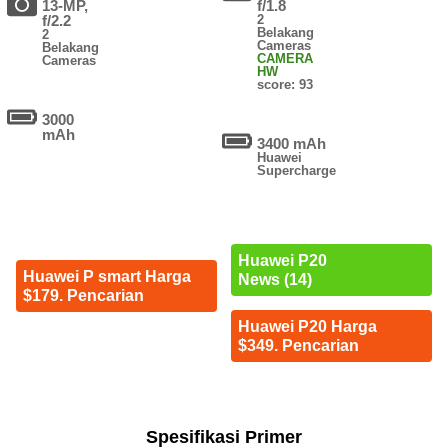
13-MP,
f/1.8
f/2.2
2
Belakang
2
Cameras
Belakang
CAMERA
Cameras
HW
score: 93
3000
mAh
3400 mAh
Huawei
Supercharge
Huawei P20
Huawei P smart Harga
News (14)
$179. Pencarian
Huawei P20 Harga
$349. Pencarian
Spesifikasi Primer