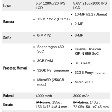
5.5" 1280x720 IPS
5.65" 2160x1080 IPS
Layar
LCD
LCD
13-MP f/2.2
(Utama)
12-MP f/2.2
(Utama)
Kamera
2-MP
8-MP f/2
8-MP
Selfie
Snapdragon 430
Huawei HiSilicon
SoC
KIRIN 659 SoC
3GB RAM
3GB RAM
Prosesor, Memori
32GB Penyimpanan
32GB Penyimpanan
MicroSD (256GB
MicroSDXC
max.)
Baterai
4000 mAh
3000 mAh
IP Rating
, 155g
,
IP Rating
, 143g
,
Desain
153.6x76.4x8.4 mm
72.05x150.1x7.45 mm