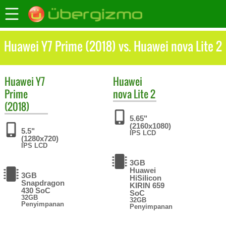
Huawei Y7 Prime (2018) vs. Huawei nova Lite 2
Huawei
Y7
Huawei
Prime
nova Lite 2
(2018)
5.65"
(2160x1080)
5.5"
IPS LCD
(1280x720)
IPS LCD
3GB
Huawei
3GB
HiSilicon
Snapdragon
KIRIN 659
430 SoC
SoC
32GB
32GB
Penyimpanan
Penyimpanan